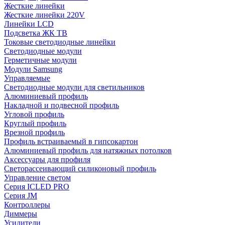
Жесткие линейки
Жесткие линейки 220V
Линейки LCD
Подсветка ЖК ТВ
Токовые светодиодные линейки
Светодиодные модули
Герметичные модули
Модули Samsung
Управляемые
Светодиодные модули для светильников
Алюминиевый профиль
Накладной и подвесной профиль
Угловой профиль
Круглый профиль
Врезной профиль
Профиль встраиваемый в гипсокартон
Алюминиевый профиль для натяжных потолков
Аксессуары для профиля
Светорассеивающий силиконовый профиль
Управление светом
Серия ICLED PRO
Серия JM
Контроллеры
Диммеры
Усилители