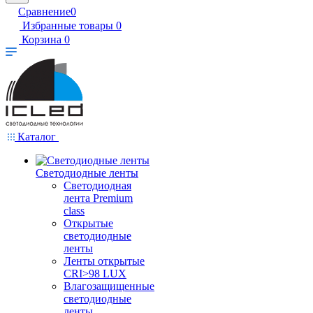
Сравнение
0
Избранные товары
0
Корзина
0
Каталог
Светодиодные ленты
Светодиодная
лента Premium
class
Открытые
светодиодные
ленты
Ленты открытые
CRI>98 LUX
Влагозащищенные
светодиодные
ленты