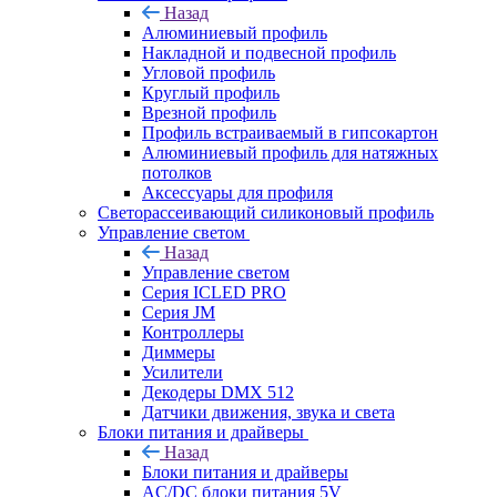
Назад
Алюминиевый профиль
Накладной и подвесной профиль
Угловой профиль
Круглый профиль
Врезной профиль
Профиль встраиваемый в гипсокартон
Алюминиевый профиль для натяжных
потолков
Аксессуары для профиля
Светорассеивающий силиконовый профиль
Управление светом
Назад
Управление светом
Серия ICLED PRO
Серия JM
Контроллеры
Диммеры
Усилители
Декодеры DMX 512
Датчики движения, звука и света
Блоки питания и драйверы
Назад
Блоки питания и драйверы
AC/DC блоки питания 5V