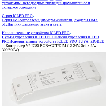
фитолампы
Светодиодные гирлянды
Промышленное и
складское освещение
—
Серия ICLED PRO
Серия JM
Контроллеры
Диммеры
Усилители
Декодеры DMX
512
Датчики движения, звука и света
—
Исполнительные устройства ICLED PRO
Пульты управления ICLED PRO
Панели управления ICLED
PRO
Исполнительные устройства ICLED PRO TUYA, ZIGBEE
—
Контроллер V5 IC85 RGB+CCT/DIM (12-24V, 5ch x 5A,
300/600W)