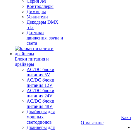
Серия JM
Контроллеры
Диммеры
Усилители
Декодеры DMX
512
Датчики
движения, звука и
света
Блоки питания и
драйверы
AC/DC блоки
питания 5V
AC/DC блоки
питания 12V
AC/DC блоки
питания 24V
AC/DC блоки
питания 48V
Драйверы для
мощных
Как 
светодиодов
О магазине
Драйверы для