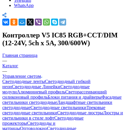
Telegram
WhatsApp
Контроллер V5 IC85 RGB+CCT/DIM
(12-24V, 5ch x 5A, 300/600W)
Главная страница
—
Каталог
—
Управление светом
Светодиодные ленты
Светодиодный гибкий
неон
Светодиодные Линейки
Светодиодные
модули
Алюминиевый профиль
Светорассеивающий
силиконовый профиль
Блоки питания и драйверы
Фасадные
светильники светодиодные
Ландшафтные светильники
светодиодные
Светодиодные светильники
Трековые
светодиодные светильники
Светодиодные люстры
Люстры и
светильники в стиле лофт
Светодиодные
прожекторы
Светодиоды и
матрицы
Оптоволокно
Светодиодные