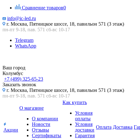
Сравнение товаров
0
info@ic-led.ru
г. Москва, Пятницкое шоссе, 18, павильон 571 (3 этаж)
пн-пт 9-18, пав. 571 сб-вс 10-17
Telegram
WhatsApp
Ваш город
Колумбус
+7 (499) 325-65-23
Заказать звонок
г. Москва, Пятницкое шоссе, 18, павильон 571 (3 этаж)
пн-пт 9-18, пав. 571 сб-вс 10-17
Как купить
О магазине
Условия
О компании
оплаты
Новости
Условия
Оплата
Доставка
Га
Акции
Отзывы
доставки
Сертификаты
Гарантия