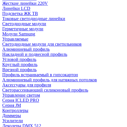
Жесткие линейки 220V
Линейки LCD
Подсветка ЖК ТВ
Токовые светодиодные линейки
Светодиодные модули
Герметичные модули
Модули Samsung
Управляемые
Светодиодные модули для светильников
Алюминиевый профиль
Накладной и подвесной профиль
Угловой профиль
Круглый профиль
Врезной профиль
Профиль встраиваемый в гипсокартон
Алюминиевый профиль для натяжных потолков
Аксессуары для профиля
Светорассеивающий силиконовый профиль
Управление светом
Серия ICLED PRO
Серия JM
Контроллеры
Диммеры
Усилители
Декодеры DMX 512