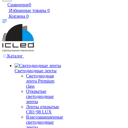
Сравнение
0
Избранные товары
0
Корзина
0
Каталог
Светодиодные ленты
Светодиодная
лента Premium
class
Открытые
светодиодные
ленты
Ленты открытые
CRI>98 LUX
Влагозащищенные
светодиодные
ленты