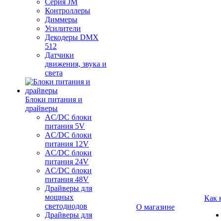
Серия JM
Контроллеры
Диммеры
Усилители
Декодеры DMX
512
Датчики
движения, звука и
света
Блоки питания и
драйверы
AC/DC блоки
питания 5V
AC/DC блоки
питания 12V
AC/DC блоки
питания 24V
AC/DC блоки
питания 48V
Драйверы для
мощных
Как 
светодиодов
О магазине
Драйверы для