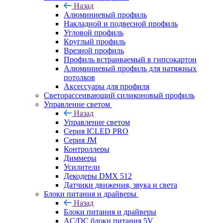
Назад
Алюминиевый профиль
Накладной и подвесной профиль
Угловой профиль
Круглый профиль
Врезной профиль
Профиль встраиваемый в гипсокартон
Алюминиевый профиль для натяжных
потолков
Аксессуары для профиля
Светорассеивающий силиконовый профиль
Управление светом
Назад
Управление светом
Серия ICLED PRO
Серия JM
Контроллеры
Диммеры
Усилители
Декодеры DMX 512
Датчики движения, звука и света
Блоки питания и драйверы
Назад
Блоки питания и драйверы
AC/DC блоки питания 5V