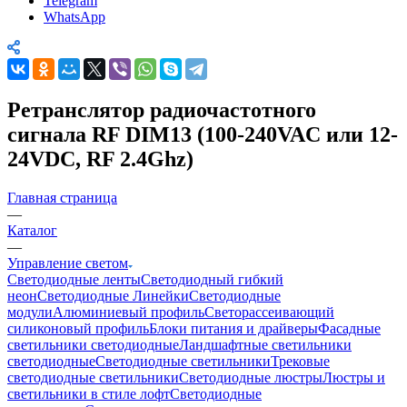
Telegram
WhatsApp
Ретранслятор радиочастотного
сигнала RF DIM13 (100-240VAC или 12-
24VDC, RF 2.4Ghz)
Главная страница
—
Каталог
—
Управление светом
Светодиодные ленты
Светодиодный гибкий
неон
Светодиодные Линейки
Светодиодные
модули
Алюминиевый профиль
Светорассеивающий
силиконовый профиль
Блоки питания и драйверы
Фасадные
светильники светодиодные
Ландшафтные светильники
светодиодные
Светодиодные светильники
Трековые
светодиодные светильники
Светодиодные люстры
Люстры и
светильники в стиле лофт
Светодиодные