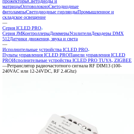
прожекторы
Светодиоды и
матрицы
Оптоволокно
Светодиодные
фитолампы
Светодиодные гирлянды
Промышленное и
складское освещение
—
Серия ICLED PRO
Серия JM
Контроллеры
Диммеры
Усилители
Декодеры DMX
512
Датчики движения, звука и света
—
Исполнительные устройства ICLED PRO
Пульты управления ICLED PRO
Панели управления ICLED
PRO
Исполнительные устройства ICLED PRO TUYA, ZIGBEE
—
Ретранслятор радиочастотного сигнала RF DIM13 (100-
240VAC или 12-24VDC, RF 2.4Ghz)