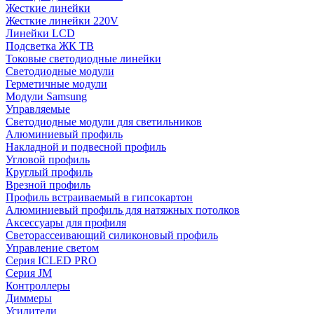
Жесткие линейки
Жесткие линейки 220V
Линейки LCD
Подсветка ЖК ТВ
Токовые светодиодные линейки
Светодиодные модули
Герметичные модули
Модули Samsung
Управляемые
Светодиодные модули для светильников
Алюминиевый профиль
Накладной и подвесной профиль
Угловой профиль
Круглый профиль
Врезной профиль
Профиль встраиваемый в гипсокартон
Алюминиевый профиль для натяжных потолков
Аксессуары для профиля
Светорассеивающий силиконовый профиль
Управление светом
Серия ICLED PRO
Серия JM
Контроллеры
Диммеры
Усилители