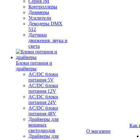
Серия JM
Контроллеры
Диммеры
Усилители
Декодеры DMX
512
Датчики
движения, звука и
света
Блоки питания и
драйверы
AC/DC блоки
питания 5V
AC/DC блоки
питания 12V
AC/DC блоки
питания 24V
AC/DC блоки
питания 48V
Драйверы для
мощных
Как 
светодиодов
О магазине
Драйверы для