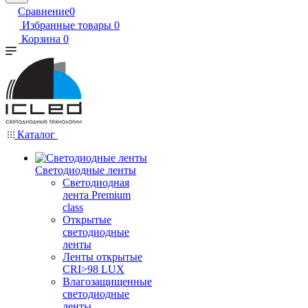
Сравнение
0
Избранные товары
0
Корзина
0
Каталог
Светодиодные ленты
Светодиодная
лента Premium
class
Открытые
светодиодные
ленты
Ленты открытые
CRI>98 LUX
Влагозащищенные
светодиодные
ленты