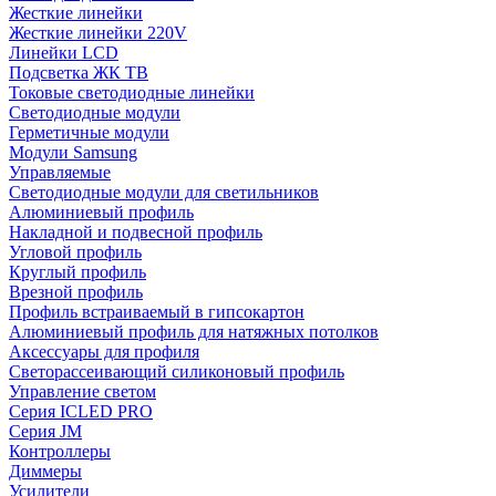
Жесткие линейки
Жесткие линейки 220V
Линейки LCD
Подсветка ЖК ТВ
Токовые светодиодные линейки
Светодиодные модули
Герметичные модули
Модули Samsung
Управляемые
Светодиодные модули для светильников
Алюминиевый профиль
Накладной и подвесной профиль
Угловой профиль
Круглый профиль
Врезной профиль
Профиль встраиваемый в гипсокартон
Алюминиевый профиль для натяжных потолков
Аксессуары для профиля
Светорассеивающий силиконовый профиль
Управление светом
Серия ICLED PRO
Серия JM
Контроллеры
Диммеры
Усилители