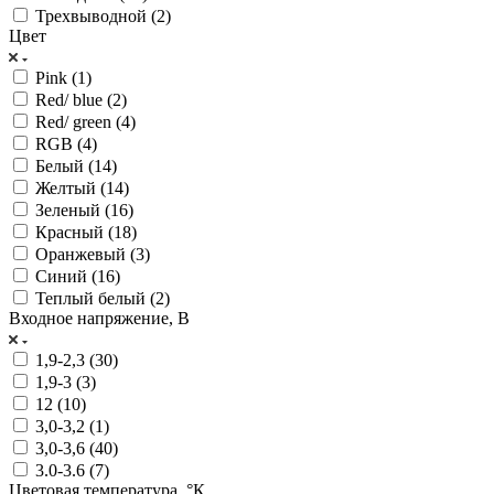
Трехвыводной (
2
)
Цвет
Pink (
1
)
Red/ blue (
2
)
Red/ green (
4
)
RGB (
4
)
Белый (
14
)
Желтый (
14
)
Зеленый (
16
)
Красный (
18
)
Оранжевый (
3
)
Синий (
16
)
Теплый белый (
2
)
Входное напряжение, В
1,9-2,3 (
30
)
1,9-3 (
3
)
12 (
10
)
3,0-3,2 (
1
)
3,0-3,6 (
40
)
3.0-3.6 (
7
)
Цветовая температура, °К