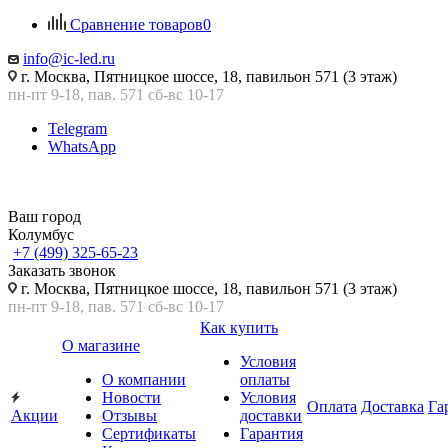
Сравнение товаров
0
info@ic-led.ru
г. Москва, Пятницкое шоссе, 18, павильон 571 (3 этаж)
пн-пт 9-18, пав. 571 сб-вс 10-17
Telegram
WhatsApp
Ваш город
Колумбус
+7 (499) 325-65-23
Заказать звонок
г. Москва, Пятницкое шоссе, 18, павильон 571 (3 этаж)
пн-пт 9-18, пав. 571 сб-вс 10-17
Как купить
О магазине
Условия
О компании
оплаты
Новости
Условия
Оплата
Доставка
Га
Акции
Отзывы
доставки
Сертификаты
Гарантия