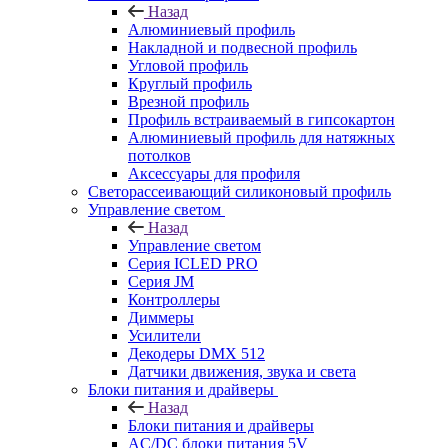
Назад
Алюминиевый профиль
Накладной и подвесной профиль
Угловой профиль
Круглый профиль
Врезной профиль
Профиль встраиваемый в гипсокартон
Алюминиевый профиль для натяжных
потолков
Аксессуары для профиля
Светорассеивающий силиконовый профиль
Управление светом
Назад
Управление светом
Серия ICLED PRO
Серия JM
Контроллеры
Диммеры
Усилители
Декодеры DMX 512
Датчики движения, звука и света
Блоки питания и драйверы
Назад
Блоки питания и драйверы
AC/DC блоки питания 5V