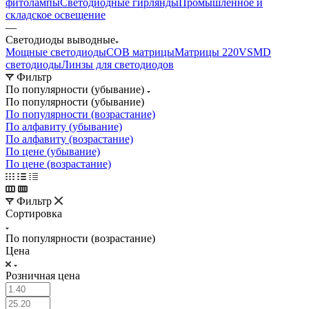
фитолампы
Светодиодные гирлянды
Промышленное и
складское освещение
—
Светодиоды выводные
Мощные светодиоды
COB матрицы
Матрицы 220V
SMD
светодиоды
Линзы для светодиодов
Фильтр
По популярности (убывание)
По популярности (убывание)
По популярности (возрастание)
По алфавиту (убывание)
По алфавиту (возрастание)
По цене (убывание)
По цене (возрастание)
Фильтр
Сортировка
По популярности (возрастание)
Цена
Розничная цена