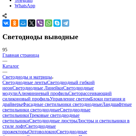
Telegram
WhatsApp
Светодиоды выводные
95
Главная страница
—
Каталог
—
Светодиоды и матрицы
Светодиодные ленты
Светодиодный гибкий
неон
Светодиодные Линейки
Светодиодные
модули
Алюминиевый профиль
Светорассеивающий
силиконовый профиль
Управление светом
Блоки питания и
драйверы
Фасадные светильники светодиодные
Ландшафтные
светильники светодиодные
Светодиодные
светильники
Трековые светодиодные
светильники
Светодиодные люстры
Люстры и светильники в
стиле лофт
Светодиодные
прожекторы
Оптоволокно
Светодиодные