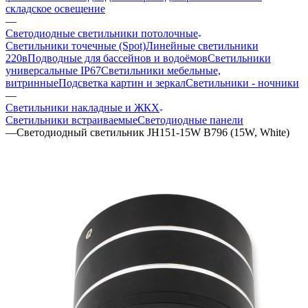
складское освещение
—
Светодиодные светильники потолочные
Светильники точечные (Spot)
Линейные светильники
220в
Подводные для бассейнов и водоёмов
Светильники
универсальные IP67
Светильники мебельные,
витринные
Подсветка картин и зеркал
Светильники - ночники
—
Светильники накладные и ЖКХ
Светильники встраиваемые
Светодиодные панели
—
Светодиодный светильник JH151-15W B796 (15W, White)