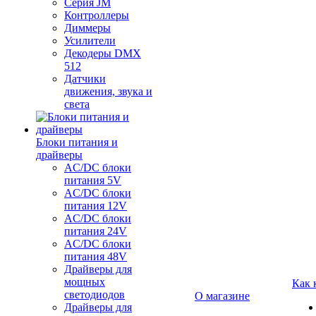
Серия JM
Контроллеры
Диммеры
Усилители
Декодеры DMX
512
Датчики
движения, звука и
света
Блоки питания и
драйверы
AC/DC блоки
питания 5V
AC/DC блоки
питания 12V
AC/DC блоки
питания 24V
AC/DC блоки
питания 48V
Драйверы для
мощных
Как 
светодиодов
О магазине
Драйверы для