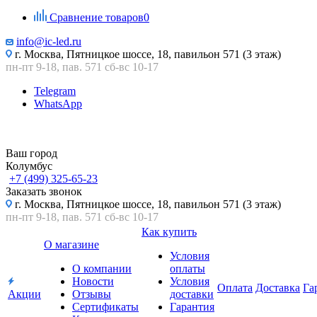
Сравнение товаров
0
info@ic-led.ru
г. Москва, Пятницкое шоссе, 18, павильон 571 (3 этаж)
пн-пт 9-18, пав. 571 сб-вс 10-17
Telegram
WhatsApp
Ваш город
Колумбус
+7 (499) 325-65-23
Заказать звонок
г. Москва, Пятницкое шоссе, 18, павильон 571 (3 этаж)
пн-пт 9-18, пав. 571 сб-вс 10-17
Как купить
О магазине
Условия
О компании
оплаты
Новости
Условия
Оплата
Доставка
Га
Акции
Отзывы
доставки
Сертификаты
Гарантия