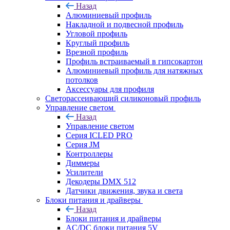
Назад
Алюминиевый профиль
Накладной и подвесной профиль
Угловой профиль
Круглый профиль
Врезной профиль
Профиль встраиваемый в гипсокартон
Алюминиевый профиль для натяжных
потолков
Аксессуары для профиля
Светорассеивающий силиконовый профиль
Управление светом
Назад
Управление светом
Серия ICLED PRO
Серия JM
Контроллеры
Диммеры
Усилители
Декодеры DMX 512
Датчики движения, звука и света
Блоки питания и драйверы
Назад
Блоки питания и драйверы
AC/DC блоки питания 5V