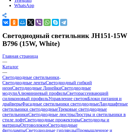
Telegram
WhatsApp
Светодиодный светильник JH151-15W
B796 (15W, White)
Главная страница
—
Каталог
—
Светодиодные светильники
Светодиодные ленты
Светодиодный гибкий
неон
Светодиодные Линейки
Светодиодные
модули
Алюминиевый профиль
Светорассеивающий
силиконовый профиль
Управление светом
Блоки питания и
драйверы
Фасадные светильники светодиодные
Ландшафтные
светильники светодиодные
Трековые светодиодные
светильники
Светодиодные люстры
Люстры и светильники в
стиле лофт
Светодиодные прожекторы
Светодиоды и
матрицы
Оптоволокно
Светодиодные
фитолампы
Светодиодные гирлянды
Промышленное и