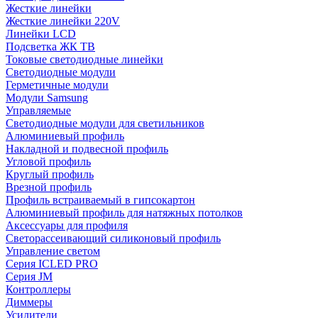
Жесткие линейки
Жесткие линейки 220V
Линейки LCD
Подсветка ЖК ТВ
Токовые светодиодные линейки
Светодиодные модули
Герметичные модули
Модули Samsung
Управляемые
Светодиодные модули для светильников
Алюминиевый профиль
Накладной и подвесной профиль
Угловой профиль
Круглый профиль
Врезной профиль
Профиль встраиваемый в гипсокартон
Алюминиевый профиль для натяжных потолков
Аксессуары для профиля
Светорассеивающий силиконовый профиль
Управление светом
Серия ICLED PRO
Серия JM
Контроллеры
Диммеры
Усилители