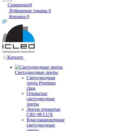
Сравнение
0
Избранные товары
0
Корзина
0
Каталог
Светодиодные ленты
Светодиодная
лента Premium
class
Открытые
светодиодные
ленты
Ленты открытые
CRI>98 LUX
Влагозащищенные
светодиодные
ленты