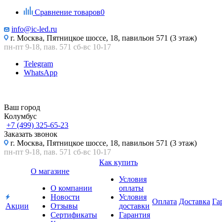
Сравнение товаров
0
info@ic-led.ru
г. Москва, Пятницкое шоссе, 18, павильон 571 (3 этаж)
пн-пт 9-18, пав. 571 сб-вс 10-17
Telegram
WhatsApp
Ваш город
Колумбус
+7 (499) 325-65-23
Заказать звонок
г. Москва, Пятницкое шоссе, 18, павильон 571 (3 этаж)
пн-пт 9-18, пав. 571 сб-вс 10-17
Как купить
О магазине
Условия
О компании
оплаты
Новости
Условия
Оплата
Доставка
Га
Акции
Отзывы
доставки
Сертификаты
Гарантия