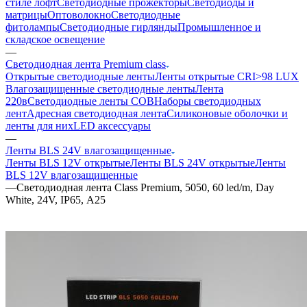
стиле лофт
Светодиодные прожекторы
Светодиоды и
матрицы
Оптоволокно
Светодиодные
фитолампы
Светодиодные гирлянды
Промышленное и
складское освещение
—
Светодиодная лента Premium class
Открытые светодиодные ленты
Ленты открытые CRI>98 LUX
Влагозащищенные светодиодные ленты
Лента
220в
Светодиодные ленты COB
Наборы светодиодных
лент
Адресная светодиодная лента
Силиконовые оболочки и
ленты для них
LED аксессуары
—
Ленты BLS 24V влагозащищенные
Ленты BLS 12V открытые
Ленты BLS 24V открытые
Ленты
BLS 12V влагозащищенные
—
Светодиодная лента Class Premium, 5050, 60 led/m, Day
White, 24V, IP65, А25