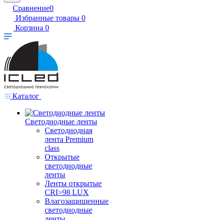
Сравнение
0
Избранные товары
0
Корзина
0
Каталог
Светодиодные ленты
Светодиодная
лента Premium
class
Открытые
светодиодные
ленты
Ленты открытые
CRI>98 LUX
Влагозащищенные
светодиодные
ленты