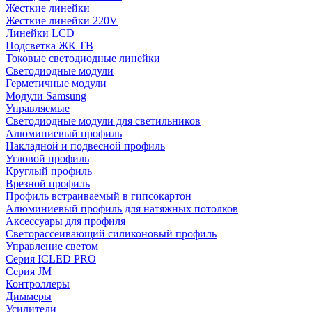
Жесткие линейки
Жесткие линейки 220V
Линейки LCD
Подсветка ЖК ТВ
Токовые светодиодные линейки
Светодиодные модули
Герметичные модули
Модули Samsung
Управляемые
Светодиодные модули для светильников
Алюминиевый профиль
Накладной и подвесной профиль
Угловой профиль
Круглый профиль
Врезной профиль
Профиль встраиваемый в гипсокартон
Алюминиевый профиль для натяжных потолков
Аксессуары для профиля
Светорассеивающий силиконовый профиль
Управление светом
Серия ICLED PRO
Серия JM
Контроллеры
Диммеры
Усилители