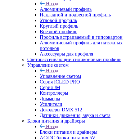
Назад
Алюминиевый профиль
Накладной и подвесной профиль
Угловой профиль
Круглый профиль
Врезной профиль
Профиль встраиваемый в гипсокартон
Алюминиевый профиль для натяжных
потолков
Аксессуары для профиля
Светорассеивающий силиконовый профиль
Управление светом
Назад
Управление светом
Серия ICLED PRO
Серия JM
Контроллеры
Диммеры
Усилители
Декодеры DMX 512
Датчики движения, звука и света
Блоки питания и драйверы
Назад
Блоки питания и драйверы
AC/DC блоки питания 5V