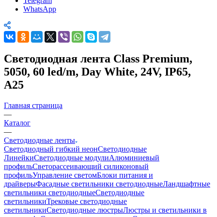
Telegram
WhatsApp
Светодиодная лента Class Premium,
5050, 60 led/m, Day White, 24V, IP65,
А25
Главная страница
—
Каталог
—
Светодиодные ленты
Светодиодный гибкий неон
Светодиодные
Линейки
Светодиодные модули
Алюминиевый
профиль
Светорассеивающий силиконовый
профиль
Управление светом
Блоки питания и
драйверы
Фасадные светильники светодиодные
Ландшафтные
светильники светодиодные
Светодиодные
светильники
Трековые светодиодные
светильники
Светодиодные люстры
Люстры и светильники в