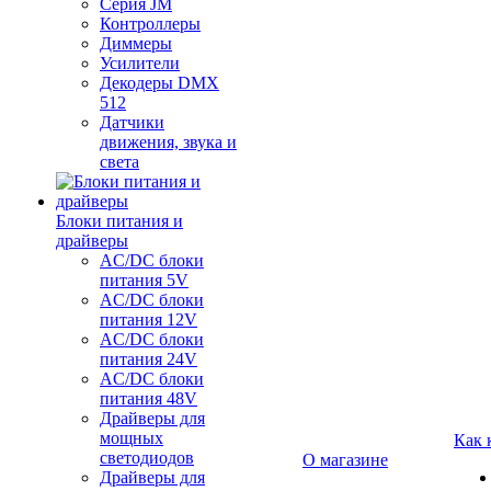
Серия JM
Контроллеры
Диммеры
Усилители
Декодеры DMX
512
Датчики
движения, звука и
света
Блоки питания и
драйверы
AC/DC блоки
питания 5V
AC/DC блоки
питания 12V
AC/DC блоки
питания 24V
AC/DC блоки
питания 48V
Драйверы для
мощных
Как 
светодиодов
О магазине
Драйверы для