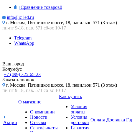
Сравнение товаров
0
info@ic-led.ru
г. Москва, Пятницкое шоссе, 18, павильон 571 (3 этаж)
пн-пт 9-18, пав. 571 сб-вс 10-17
Telegram
WhatsApp
Ваш город
Колумбус
+7 (499) 325-65-23
Заказать звонок
г. Москва, Пятницкое шоссе, 18, павильон 571 (3 этаж)
пн-пт 9-18, пав. 571 сб-вс 10-17
Как купить
О магазине
Условия
О компании
оплаты
Новости
Условия
Оплата
Доставка
Га
Акции
Отзывы
доставки
Сертификаты
Гарантия