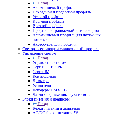
Назад
Алюминиевый профиль
Накладной и подвесной профиль
Угловой профиль
Круглый профиль
Врезной профиль
Профиль встраиваемый в гипсокартон
Алюминиевый профиль для натяжных
потолков
Аксессуары для профиля
Светорассеивающий силиконовый профиль
Управление светом
Назад
Управление светом
Серия ICLED PRO
Серия JM
Контроллеры
Диммеры
Усилители
Декодеры DMX 512
Датчики движения, звука и света
Блоки питания и драйверы
Назад
Блоки питания и драйверы
AC/DC блоки питания 5V