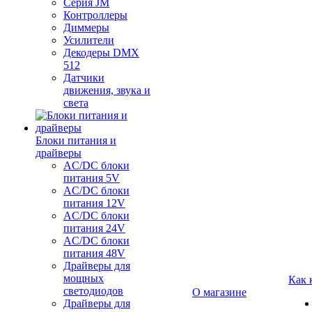
Серия JM
Контроллеры
Диммеры
Усилители
Декодеры DMX
512
Датчики
движения, звука и
света
Блоки питания и
драйверы
AC/DC блоки
питания 5V
AC/DC блоки
питания 12V
AC/DC блоки
питания 24V
AC/DC блоки
питания 48V
Драйверы для
мощных
Как 
светодиодов
О магазине
Драйверы для