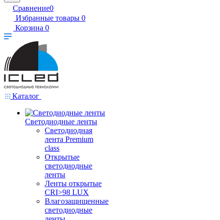
Сравнение
0
Избранные товары
0
Корзина
0
Каталог
Светодиодные ленты
Светодиодная
лента Premium
class
Открытые
светодиодные
ленты
Ленты открытые
CRI>98 LUX
Влагозащищенные
светодиодные
ленты