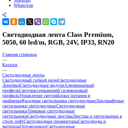
Telegram
WhatsApp
Светодиодная лента Class Premium,
5050, 60 led/m, RGB, 24V, IP33, RN20
Главная страница
—
Каталог
—
Светодиодные ленты
Светодиодный гибкий неон
Светодиодные
Линейки
Светодиодные модули
Алюминиевый
профиль
Светорассеивающий силиконовый
профиль
Управление светом
Блоки питания и
драйверы
Фасадные светильники светодиодные
Ландшафтные
светильники светодиодные
Светодиодные
светильники
Трековые светодиодные
светильники
Светодиодные люстры
Люстры и светильники в
стиле лофт
Светодиодные прожекторы
Светодиоды и
матрицы
Оптоволокно
Светодиодные