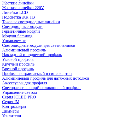
Жесткие линейки
Жесткие линейки 220V
Линейки LCD
Подсветка ЖК ТВ
Токовые светодиодные линейки
Светодиодные модули
Герметичные модули
Модули Samsung
Управляемые
Светодиодные модули для светильников
Алюминиевый профиль
Накладной и подвесной профиль
Угловой профиль
Круглый профиль
Врезной профиль
Профиль встраиваемый в гипсокартон
Алюминиевый профиль для натяжных потолков
Аксессуары для профиля
Светорассеивающий силиконовый профиль
Управление светом
Серия ICLED PRO
Серия JM
Контроллеры
Диммеры
Усилители