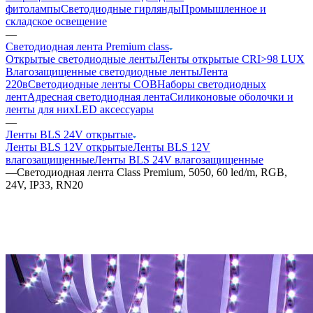
фитолампы
Светодиодные гирлянды
Промышленное и
складское освещение
—
Светодиодная лента Premium class
Открытые светодиодные ленты
Ленты открытые CRI>98 LUX
Влагозащищенные светодиодные ленты
Лента
220в
Светодиодные ленты COB
Наборы светодиодных
лент
Адресная светодиодная лента
Силиконовые оболочки и
ленты для них
LED аксессуары
—
Ленты BLS 24V открытые
Ленты BLS 12V открытые
Ленты BLS 12V
влагозащищенные
Ленты BLS 24V влагозащищенные
—
Светодиодная лента Class Premium, 5050, 60 led/m, RGB,
24V, IP33, RN20