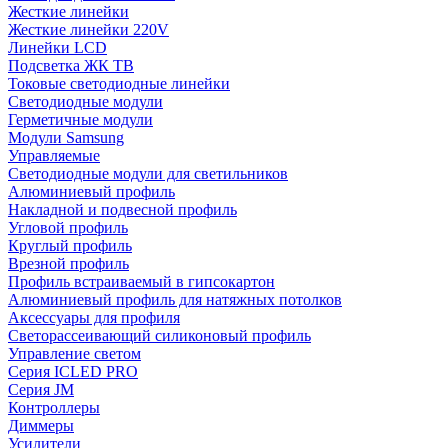
Жесткие линейки
Жесткие линейки 220V
Линейки LCD
Подсветка ЖК ТВ
Токовые светодиодные линейки
Светодиодные модули
Герметичные модули
Модули Samsung
Управляемые
Светодиодные модули для светильников
Алюминиевый профиль
Накладной и подвесной профиль
Угловой профиль
Круглый профиль
Врезной профиль
Профиль встраиваемый в гипсокартон
Алюминиевый профиль для натяжных потолков
Аксессуары для профиля
Светорассеивающий силиконовый профиль
Управление светом
Серия ICLED PRO
Серия JM
Контроллеры
Диммеры
Усилители