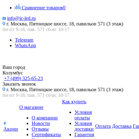
Сравнение товаров
0
info@ic-led.ru
г. Москва, Пятницкое шоссе, 18, павильон 571 (3 этаж)
пн-пт 9-18, пав. 571 сб-вс 10-17
Telegram
WhatsApp
Ваш город
Колумбус
+7 (499) 325-65-23
Заказать звонок
г. Москва, Пятницкое шоссе, 18, павильон 571 (3 этаж)
пн-пт 9-18, пав. 571 сб-вс 10-17
Как купить
О магазине
Условия
О компании
оплаты
Новости
Условия
Оплата
Доставка
Га
Акции
Отзывы
доставки
Сертификаты
Гарантия