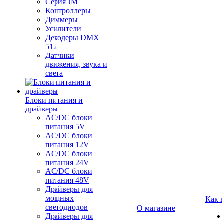
Серия JM
Контроллеры
Диммеры
Усилители
Декодеры DMX
512
Датчики
движения, звука и
света
Блоки питания и
драйверы
AC/DC блоки
питания 5V
AC/DC блоки
питания 12V
AC/DC блоки
питания 24V
AC/DC блоки
питания 48V
Драйверы для
мощных
Как 
светодиодов
О магазине
Драйверы для