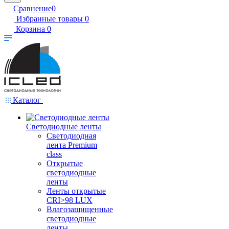
Сравнение
0
Избранные товары
0
Корзина
0
Каталог
Светодиодные ленты
Светодиодная
лента Premium
class
Открытые
светодиодные
ленты
Ленты открытые
CRI>98 LUX
Влагозащищенные
светодиодные
ленты