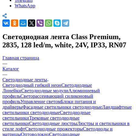
Telegram
WhatsApp
Светодиодная лента Class Premium,
2835, 128 led/m, white, 24V, IP33, RN07
Главная страница
—
Каталог
—
Светодиодные ленты
Светодиодный гибкий неон
Светодиодные
Линейки
Светодиодные модули
Алюминиевый
профиль
Светорассеивающий силиконовый
профиль
Управление светом
Блоки питания и
драйверы
Фасадные светильники светодиодные
Ландшафтные
светильники светодиодные
Светодиодные
светильники
Трековые светодиодные
светильники
Светодиодные люстры
Люстры и светильники в
стиле лофт
Светодиодные прожекторы
Светодиоды и
матрицы
Оптоволокно
Светодиодные