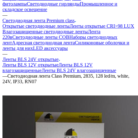
фитолампы
Светодиодные гирлянды
Промышленное и
складское освещение
—
Светодиодная лента Premium class
Открытые светодиодные ленты
Ленты открытые CRI>98 LUX
Влагозащищенные светодиодные ленты
Лента
220в
Светодиодные ленты COB
Наборы светодиодных
лент
Адресная светодиодная лента
Силиконовые оболочки и
ленты для них
LED аксессуары
—
Ленты BLS 24V открытые
Ленты BLS 12V открытые
Ленты BLS 12V
влагозащищенные
Ленты BLS 24V влагозащищенные
—
Светодиодная лента Class Premium, 2835, 128 led/m, white,
24V, IP33, RN07