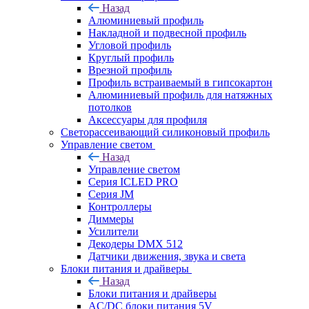
Назад
Алюминиевый профиль
Накладной и подвесной профиль
Угловой профиль
Круглый профиль
Врезной профиль
Профиль встраиваемый в гипсокартон
Алюминиевый профиль для натяжных
потолков
Аксессуары для профиля
Светорассеивающий силиконовый профиль
Управление светом
Назад
Управление светом
Серия ICLED PRO
Серия JM
Контроллеры
Диммеры
Усилители
Декодеры DMX 512
Датчики движения, звука и света
Блоки питания и драйверы
Назад
Блоки питания и драйверы
AC/DC блоки питания 5V