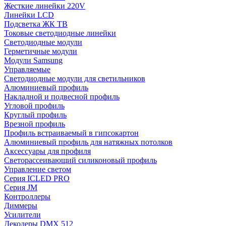
Жесткие линейки 220V
Линейки LCD
Подсветка ЖК ТВ
Токовые светодиодные линейки
Светодиодные модули
Герметичные модули
Модули Samsung
Управляемые
Светодиодные модули для светильников
Алюминиевый профиль
Накладной и подвесной профиль
Угловой профиль
Круглый профиль
Врезной профиль
Профиль встраиваемый в гипсокартон
Алюминиевый профиль для натяжных потолков
Аксессуары для профиля
Светорассеивающий силиконовый профиль
Управление светом
Серия ICLED PRO
Серия JM
Контроллеры
Диммеры
Усилители
Декодеры DMX 512