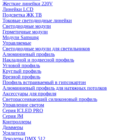
Жесткие линейки 220V
Линейки LCD
Подсветка ЖК ТВ
Токовые светодиодные линейки
Светодиодные модули
Герметичные модули
Модули Samsung
Управляемые
Светодиодные модули для светильников
Алюминиевый профиль
Накладной и подвесной профиль
Угловой профиль
Круглый профиль
Врезной профиль
Профиль встраиваемый в гипсокартон
Алюминиевый профиль для натяжных потолков
Аксессуары для профиля
Светорассеивающий силиконовый профиль
Управление светом
Серия ICLED PRO
Серия JM
Контроллеры
Диммеры
Усилители
Декодеры DMX 512