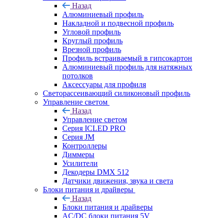
Назад
Алюминиевый профиль
Накладной и подвесной профиль
Угловой профиль
Круглый профиль
Врезной профиль
Профиль встраиваемый в гипсокартон
Алюминиевый профиль для натяжных
потолков
Аксессуары для профиля
Светорассеивающий силиконовый профиль
Управление светом
Назад
Управление светом
Серия ICLED PRO
Серия JM
Контроллеры
Диммеры
Усилители
Декодеры DMX 512
Датчики движения, звука и света
Блоки питания и драйверы
Назад
Блоки питания и драйверы
AC/DC блоки питания 5V