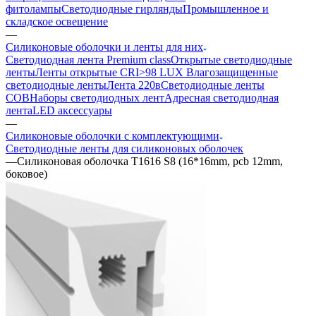
фитолампы
Светодиодные гирлянды
Промышленное и
складское освещение
—
Силиконовые оболочки и ленты для них
Светодиодная лента Premium class
Открытые светодиодные
ленты
Ленты открытые CRI>98 LUX
Влагозащищенные
светодиодные ленты
Лента 220в
Светодиодные ленты
COB
Наборы светодиодных лент
Адресная светодиодная
лента
LED аксессуары
—
Силиконовые оболочки с комплектующими
Светодиодные ленты для силиконовых оболочек
—
Cиликоновая оболочка T1616 S8 (16*16mm, pcb 12mm,
боковое)