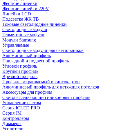
Жесткие линейки
Жесткие линейки 220V
Линейки LCD
Подсветка ЖК ТВ
Токовые светодиодные линейки
Светодиодные модули
Герметичные модули
Модули Samsung
Управляемые
Светодиодные модули для светильников
Алюминиевый профиль
Накладной и подвесной профиль
Угловой профиль
Круглый профиль
Врезной профиль
Профиль встраиваемый в гипсокартон
Алюминиевый профиль для натяжных потолков
Аксессуары для профиля
Светорассеивающий силиконовый профиль
Управление светом
Серия ICLED PRO
Серия JM
Контроллеры
Диммеры
Усилители