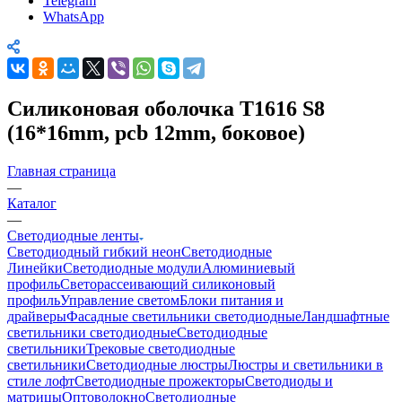
Telegram
WhatsApp
Cиликоновая оболочка T1616 S8
(16*16mm, pcb 12mm, боковое)
Главная страница
—
Каталог
—
Светодиодные ленты
Светодиодный гибкий неон
Светодиодные
Линейки
Светодиодные модули
Алюминиевый
профиль
Светорассеивающий силиконовый
профиль
Управление светом
Блоки питания и
драйверы
Фасадные светильники светодиодные
Ландшафтные
светильники светодиодные
Светодиодные
светильники
Трековые светодиодные
светильники
Светодиодные люстры
Люстры и светильники в
стиле лофт
Светодиодные прожекторы
Светодиоды и
матрицы
Оптоволокно
Светодиодные