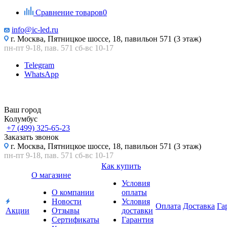
Сравнение товаров
0
info@ic-led.ru
г. Москва, Пятницкое шоссе, 18, павильон 571 (3 этаж)
пн-пт 9-18, пав. 571 сб-вс 10-17
Telegram
WhatsApp
Ваш город
Колумбус
+7 (499) 325-65-23
Заказать звонок
г. Москва, Пятницкое шоссе, 18, павильон 571 (3 этаж)
пн-пт 9-18, пав. 571 сб-вс 10-17
Как купить
О магазине
Условия
О компании
оплаты
Новости
Условия
Оплата
Доставка
Га
Акции
Отзывы
доставки
Сертификаты
Гарантия