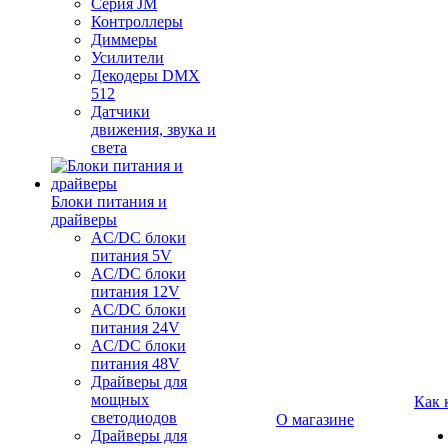
Серия JM
Контроллеры
Диммеры
Усилители
Декодеры DMX
512
Датчики
движения, звука и
света
Блоки питания и
драйверы
AC/DC блоки
питания 5V
AC/DC блоки
питания 12V
AC/DC блоки
питания 24V
AC/DC блоки
питания 48V
Драйверы для
мощных
Как 
светодиодов
О магазине
Драйверы для