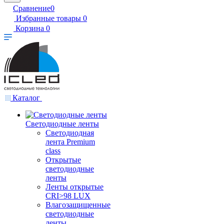
Сравнение
0
Избранные товары
0
Корзина
0
Каталог
Светодиодные ленты
Светодиодная
лента Premium
class
Открытые
светодиодные
ленты
Ленты открытые
CRI>98 LUX
Влагозащищенные
светодиодные
ленты