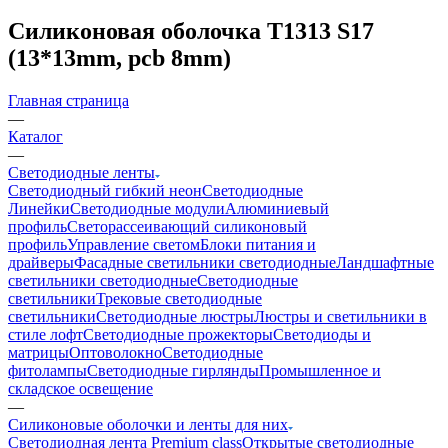
Cиликоновая оболочка T1313 S17
(13*13mm, pcb 8mm)
Главная страница
—
Каталог
—
Светодиодные ленты
Светодиодный гибкий неон
Светодиодные
Линейки
Светодиодные модули
Алюминиевый
профиль
Светорассеивающий силиконовый
профиль
Управление светом
Блоки питания и
драйверы
Фасадные светильники светодиодные
Ландшафтные
светильники светодиодные
Светодиодные
светильники
Трековые светодиодные
светильники
Светодиодные люстры
Люстры и светильники в
стиле лофт
Светодиодные прожекторы
Светодиоды и
матрицы
Оптоволокно
Светодиодные
фитолампы
Светодиодные гирлянды
Промышленное и
складское освещение
—
Силиконовые оболочки и ленты для них
Светодиодная лента Premium class
Открытые светодиодные