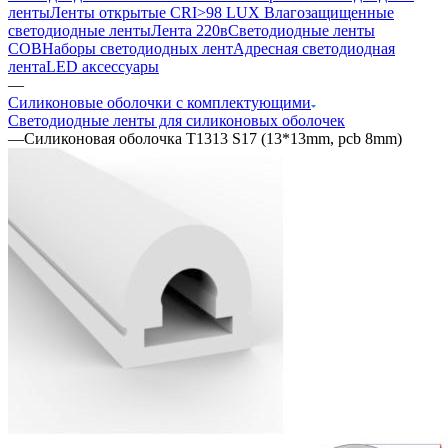
ленты
Ленты открытые CRI>98 LUX
Влагозащищенные
светодиодные ленты
Лента 220в
Светодиодные ленты
COB
Наборы светодиодных лент
Адресная светодиодная
лента
LED аксессуары
—
Силиконовые оболочки с комплектующими
Светодиодные ленты для силиконовых оболочек
—
Cиликоновая оболочка T1313 S17 (13*13mm, pcb 8mm)