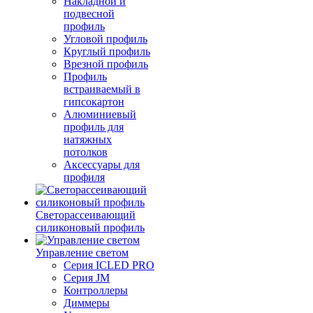
Накладной и
подвесной
профиль
Угловой профиль
Круглый профиль
Врезной профиль
Профиль
встраиваемый в
гипсокартон
Алюминиевый
профиль для
натяжных
потолков
Аксессуары для
профиля
Светорассеивающий
силиконовый профиль
Управление светом
Серия ICLED PRO
Серия JM
Контроллеры
Диммеры