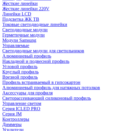
Жесткие линейки
Жесткие линейки 220V
Линейки LCD
Подсветка ЖК ТВ
Токовые светодиодные линейки
Светодиодные модули
Герметичные модули
Модули Samsung
Управляемые
Светодиодные модули для светильников
Алюминиевый профиль
Накладной и подвесной профиль
Угловой профиль
Круглый профиль
Врезной профиль
Профиль встраиваемый в гипсокартон
Алюминиевый профиль для натяжных потолков
Аксессуары для профиля
Светорассеивающий силиконовый профиль
Управление светом
Серия ICLED PRO
Серия JM
Контроллеры
Диммеры
Усилители