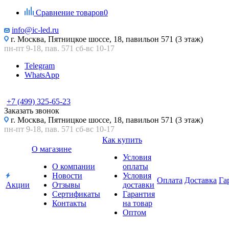
Сравнение товаров
0
info@ic-led.ru
г. Москва, Пятницкое шоссе, 18, павильон 571 (3 этаж)
пн-пт 9-18, пав. 571 сб-вс 10-17
Telegram
WhatsApp
+7 (499) 325-65-23
Заказать звонок
г. Москва, Пятницкое шоссе, 18, павильон 571 (3 этаж)
пн-пт 9-18, пав. 571 сб-вс 10-17
Как купить
О магазине
Условия
О компании
оплаты
Новости
Условия
Оплата
Доставка
Га
Акции
Отзывы
доставки
Сертификаты
Гарантия
Контакты
на товар
Оптом