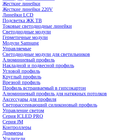
Жесткие линейки
Жесткие линейки 220V
Линейки LCD
Подсветка ЖК ТВ
Токовые светодиодные линейки
Светодиодные модули
Герметичные модули
Модули Samsung
Управляемые
Светодиодные модули для светильников
Алюминиевый профиль
Накладной и подвесной профиль
Угловой профиль
Круглый профиль
Врезной профиль
Профиль встраиваемый в гипсокартон
Алюминиевый профиль для натяжных потолков
Аксессуары для профиля
Светорассеивающий силиконовый профиль
Управление светом
Серия ICLED PRO
Серия JM
Контроллеры
Диммеры
Усилители