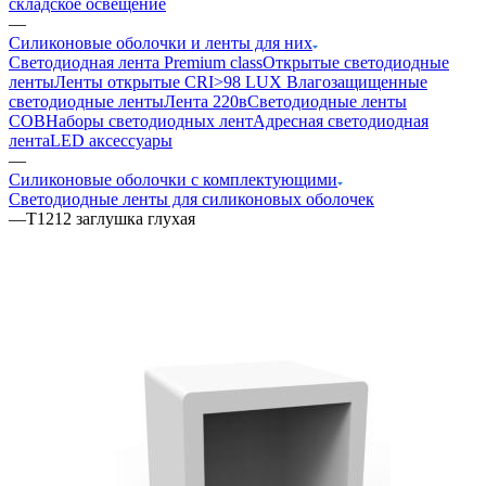
складское освещение
—
Силиконовые оболочки и ленты для них
Светодиодная лента Premium class
Открытые светодиодные
ленты
Ленты открытые CRI>98 LUX
Влагозащищенные
светодиодные ленты
Лента 220в
Светодиодные ленты
COB
Наборы светодиодных лент
Адресная светодиодная
лента
LED аксессуары
—
Силиконовые оболочки с комплектующими
Светодиодные ленты для силиконовых оболочек
—
T1212 заглушка глухая