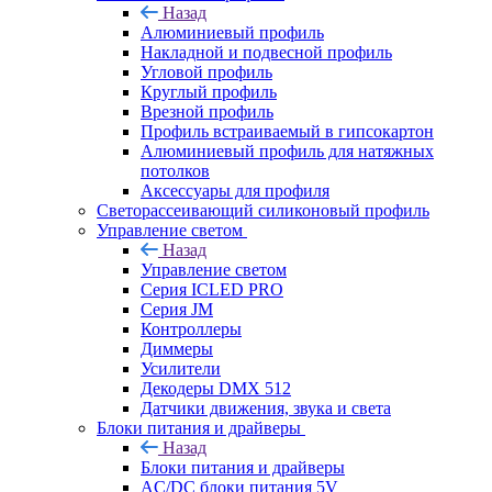
Назад
Алюминиевый профиль
Накладной и подвесной профиль
Угловой профиль
Круглый профиль
Врезной профиль
Профиль встраиваемый в гипсокартон
Алюминиевый профиль для натяжных
потолков
Аксессуары для профиля
Светорассеивающий силиконовый профиль
Управление светом
Назад
Управление светом
Серия ICLED PRO
Серия JM
Контроллеры
Диммеры
Усилители
Декодеры DMX 512
Датчики движения, звука и света
Блоки питания и драйверы
Назад
Блоки питания и драйверы
AC/DC блоки питания 5V