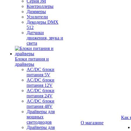
Серия JM
Контроллеры
Диммеры
Усилители
Декодеры DMX
512
Датчики
движения, звука и
света
Блоки питания и
драйверы
AC/DC блоки
питания 5V
AC/DC блоки
питания 12V
AC/DC блоки
питания 24V
AC/DC блоки
питания 48V
Драйверы для
мощных
Как 
светодиодов
О магазине
Драйверы для