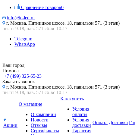
Сравнение товаров
0
info@ic-led.ru
г. Москва, Пятницкое шоссе, 18, павильон 571 (3 этаж)
пн-пт 9-18, пав. 571 сб-вс 10-17
Telegram
WhatsApp
Ваш город
Помона
+7 (499) 325-65-23
Заказать звонок
г. Москва, Пятницкое шоссе, 18, павильон 571 (3 этаж)
пн-пт 9-18, пав. 571 сб-вс 10-17
Как купить
О магазине
Условия
О компании
оплаты
Новости
Условия
Оплата
Доставка
Га
Акции
Отзывы
доставки
Сертификаты
Гарантия