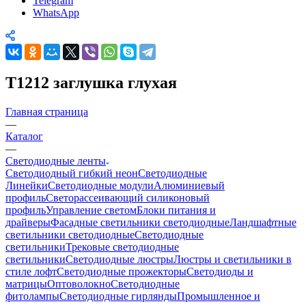
Telegram
WhatsApp
T1212 заглушка глухая
Главная страница
—
Каталог
—
Светодиодные ленты
Светодиодный гибкий неон
Светодиодные
Линейки
Светодиодные модули
Алюминиевый
профиль
Светорассеивающий силиконовый
профиль
Управление светом
Блоки питания и
драйверы
Фасадные светильники светодиодные
Ландшафтные
светильники светодиодные
Светодиодные
светильники
Трековые светодиодные
светильники
Светодиодные люстры
Люстры и светильники в
стиле лофт
Светодиодные прожекторы
Светодиоды и
матрицы
Оптоволокно
Светодиодные
фитолампы
Светодиодные гирлянды
Промышленное и