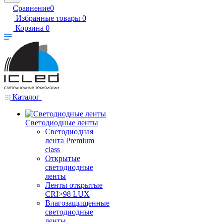
Сравнение
0
Избранные товары
0
Корзина
0
Каталог
Светодиодные ленты
Светодиодная
лента Premium
class
Открытые
светодиодные
ленты
Ленты открытые
CRI>98 LUX
Влагозащищенные
светодиодные
ленты