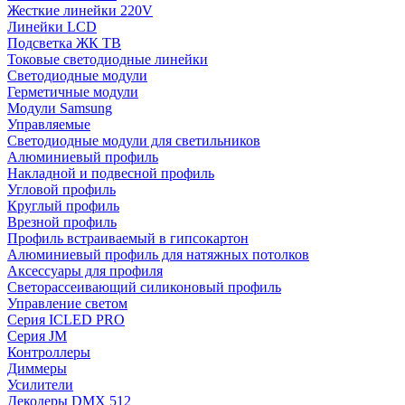
Жесткие линейки 220V
Линейки LCD
Подсветка ЖК ТВ
Токовые светодиодные линейки
Светодиодные модули
Герметичные модули
Модули Samsung
Управляемые
Светодиодные модули для светильников
Алюминиевый профиль
Накладной и подвесной профиль
Угловой профиль
Круглый профиль
Врезной профиль
Профиль встраиваемый в гипсокартон
Алюминиевый профиль для натяжных потолков
Аксессуары для профиля
Светорассеивающий силиконовый профиль
Управление светом
Серия ICLED PRO
Серия JM
Контроллеры
Диммеры
Усилители
Декодеры DMX 512