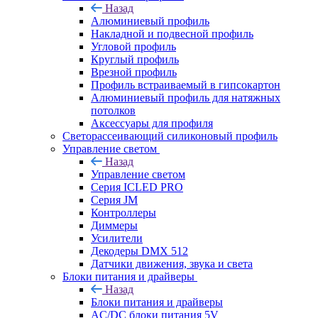
Назад
Алюминиевый профиль
Накладной и подвесной профиль
Угловой профиль
Круглый профиль
Врезной профиль
Профиль встраиваемый в гипсокартон
Алюминиевый профиль для натяжных
потолков
Аксессуары для профиля
Светорассеивающий силиконовый профиль
Управление светом
Назад
Управление светом
Серия ICLED PRO
Серия JM
Контроллеры
Диммеры
Усилители
Декодеры DMX 512
Датчики движения, звука и света
Блоки питания и драйверы
Назад
Блоки питания и драйверы
AC/DC блоки питания 5V