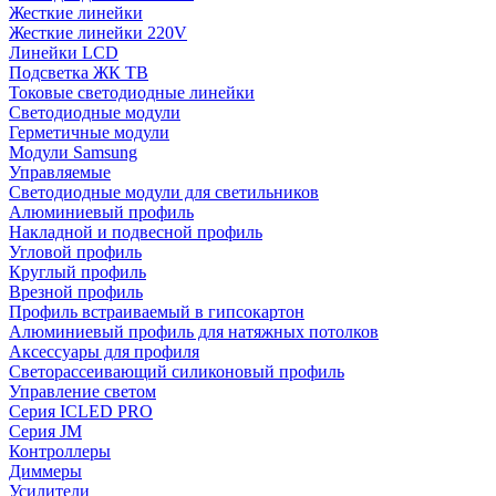
Жесткие линейки
Жесткие линейки 220V
Линейки LCD
Подсветка ЖК ТВ
Токовые светодиодные линейки
Светодиодные модули
Герметичные модули
Модули Samsung
Управляемые
Светодиодные модули для светильников
Алюминиевый профиль
Накладной и подвесной профиль
Угловой профиль
Круглый профиль
Врезной профиль
Профиль встраиваемый в гипсокартон
Алюминиевый профиль для натяжных потолков
Аксессуары для профиля
Светорассеивающий силиконовый профиль
Управление светом
Серия ICLED PRO
Серия JM
Контроллеры
Диммеры
Усилители