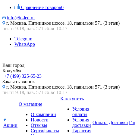
Сравнение товаров
0
info@ic-led.ru
г. Москва, Пятницкое шоссе, 18, павильон 571 (3 этаж)
пн-пт 9-18, пав. 571 сб-вс 10-17
Telegram
WhatsApp
Ваш город
Колумбус
+7 (499) 325-65-23
Заказать звонок
г. Москва, Пятницкое шоссе, 18, павильон 571 (3 этаж)
пн-пт 9-18, пав. 571 сб-вс 10-17
Как купить
О магазине
Условия
О компании
оплаты
Новости
Условия
Оплата
Доставка
Га
Акции
Отзывы
доставки
Сертификаты
Гарантия