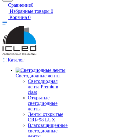
Сравнение
0
Избранные товары
0
Корзина
0
Каталог
Светодиодные ленты
Светодиодная
лента Premium
class
Открытые
светодиодные
ленты
Ленты открытые
CRI>98 LUX
Влагозащищенные
светодиодные
ленты