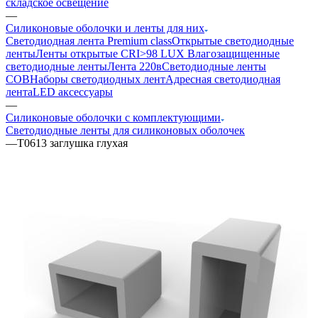
складское освещение
—
Силиконовые оболочки и ленты для них
Светодиодная лента Premium class
Открытые светодиодные
ленты
Ленты открытые CRI>98 LUX
Влагозащищенные
светодиодные ленты
Лента 220в
Светодиодные ленты
COB
Наборы светодиодных лент
Адресная светодиодная
лента
LED аксессуары
—
Силиконовые оболочки с комплектующими
Светодиодные ленты для силиконовых оболочек
—
T0613 заглушка глухая