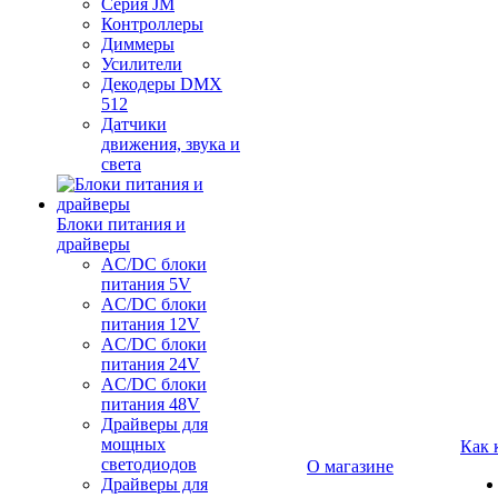
Серия JM
Контроллеры
Диммеры
Усилители
Декодеры DMX
512
Датчики
движения, звука и
света
Блоки питания и
драйверы
AC/DC блоки
питания 5V
AC/DC блоки
питания 12V
AC/DC блоки
питания 24V
AC/DC блоки
питания 48V
Драйверы для
мощных
Как 
светодиодов
О магазине
Драйверы для