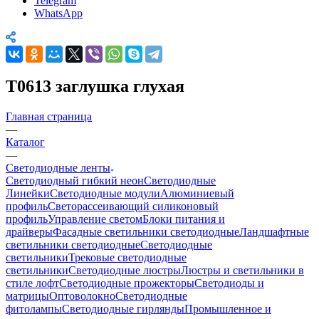
Telegram
WhatsApp
T0613 заглушка глухая
Главная страница
—
Каталог
—
Светодиодные ленты
Светодиодный гибкий неон
Светодиодные
Линейки
Светодиодные модули
Алюминиевый
профиль
Светорассеивающий силиконовый
профиль
Управление светом
Блоки питания и
драйверы
Фасадные светильники светодиодные
Ландшафтные
светильники светодиодные
Светодиодные
светильники
Трековые светодиодные
светильники
Светодиодные люстры
Люстры и светильники в
стиле лофт
Светодиодные прожекторы
Светодиоды и
матрицы
Оптоволокно
Светодиодные
фитолампы
Светодиодные гирлянды
Промышленное и