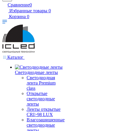
Сравнение
0
Избранные товары
0
Корзина
0
Каталог
Светодиодные ленты
Светодиодная
лента Premium
class
Открытые
светодиодные
ленты
Ленты открытые
CRI>98 LUX
Влагозащищенные
светодиодные
ленты