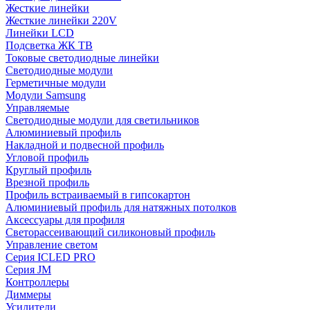
Жесткие линейки
Жесткие линейки 220V
Линейки LCD
Подсветка ЖК ТВ
Токовые светодиодные линейки
Светодиодные модули
Герметичные модули
Модули Samsung
Управляемые
Светодиодные модули для светильников
Алюминиевый профиль
Накладной и подвесной профиль
Угловой профиль
Круглый профиль
Врезной профиль
Профиль встраиваемый в гипсокартон
Алюминиевый профиль для натяжных потолков
Аксессуары для профиля
Светорассеивающий силиконовый профиль
Управление светом
Серия ICLED PRO
Серия JM
Контроллеры
Диммеры
Усилители