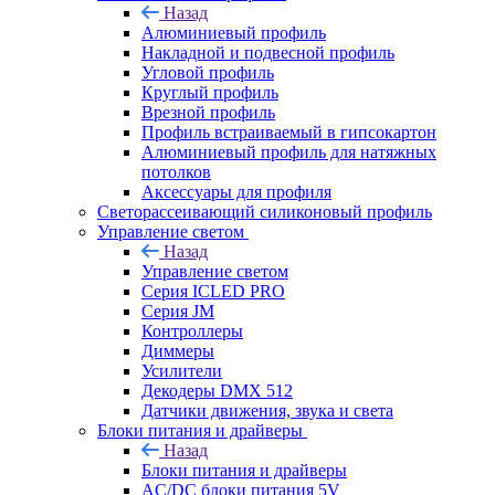
Назад
Алюминиевый профиль
Накладной и подвесной профиль
Угловой профиль
Круглый профиль
Врезной профиль
Профиль встраиваемый в гипсокартон
Алюминиевый профиль для натяжных
потолков
Аксессуары для профиля
Светорассеивающий силиконовый профиль
Управление светом
Назад
Управление светом
Серия ICLED PRO
Серия JM
Контроллеры
Диммеры
Усилители
Декодеры DMX 512
Датчики движения, звука и света
Блоки питания и драйверы
Назад
Блоки питания и драйверы
AC/DC блоки питания 5V