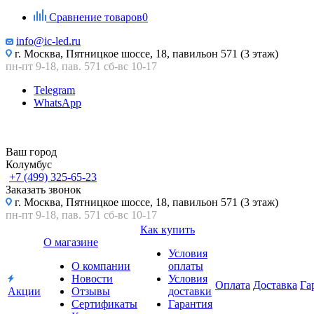
Сравнение товаров
0
info@ic-led.ru
г. Москва, Пятницкое шоссе, 18, павильон 571 (3 этаж)
пн-пт 9-18, пав. 571 сб-вс 10-17
Telegram
WhatsApp
Ваш город
Колумбус
+7 (499) 325-65-23
Заказать звонок
г. Москва, Пятницкое шоссе, 18, павильон 571 (3 этаж)
пн-пт 9-18, пав. 571 сб-вс 10-17
Как купить
О магазине
Условия
О компании
оплаты
Новости
Условия
Оплата
Доставка
Га
Акции
Отзывы
доставки
Сертификаты
Гарантия