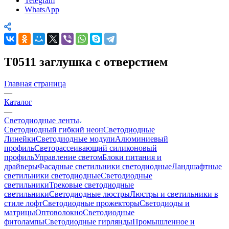
Telegram
WhatsApp
T0511 заглушка с отверстием
Главная страница
—
Каталог
—
Светодиодные ленты
Светодиодный гибкий неон
Светодиодные
Линейки
Светодиодные модули
Алюминиевый
профиль
Светорассеивающий силиконовый
профиль
Управление светом
Блоки питания и
драйверы
Фасадные светильники светодиодные
Ландшафтные
светильники светодиодные
Светодиодные
светильники
Трековые светодиодные
светильники
Светодиодные люстры
Люстры и светильники в
стиле лофт
Светодиодные прожекторы
Светодиоды и
матрицы
Оптоволокно
Светодиодные
фитолампы
Светодиодные гирлянды
Промышленное и