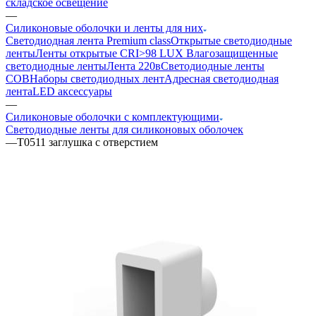
складское освещение
—
Силиконовые оболочки и ленты для них
Светодиодная лента Premium class
Открытые светодиодные
ленты
Ленты открытые CRI>98 LUX
Влагозащищенные
светодиодные ленты
Лента 220в
Светодиодные ленты
COB
Наборы светодиодных лент
Адресная светодиодная
лента
LED аксессуары
—
Силиконовые оболочки с комплектующими
Светодиодные ленты для силиконовых оболочек
—
T0511 заглушка с отверстием