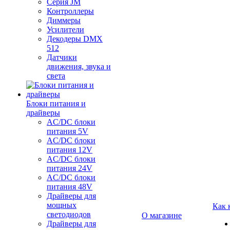
Серия JM
Контроллеры
Диммеры
Усилители
Декодеры DMX
512
Датчики
движения, звука и
света
Блоки питания и
драйверы
AC/DC блоки
питания 5V
AC/DC блоки
питания 12V
AC/DC блоки
питания 24V
AC/DC блоки
питания 48V
Драйверы для
мощных
Как 
светодиодов
О магазине
Драйверы для