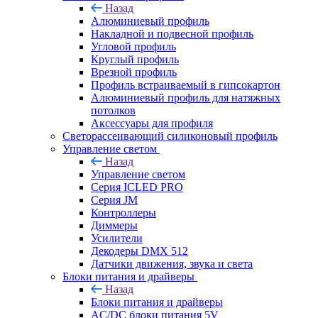
Назад
Алюминиевый профиль
Накладной и подвесной профиль
Угловой профиль
Круглый профиль
Врезной профиль
Профиль встраиваемый в гипсокартон
Алюминиевый профиль для натяжных
потолков
Аксессуары для профиля
Светорассеивающий силиконовый профиль
Управление светом
Назад
Управление светом
Серия ICLED PRO
Серия JM
Контроллеры
Диммеры
Усилители
Декодеры DMX 512
Датчики движения, звука и света
Блоки питания и драйверы
Назад
Блоки питания и драйверы
AC/DC блоки питания 5V