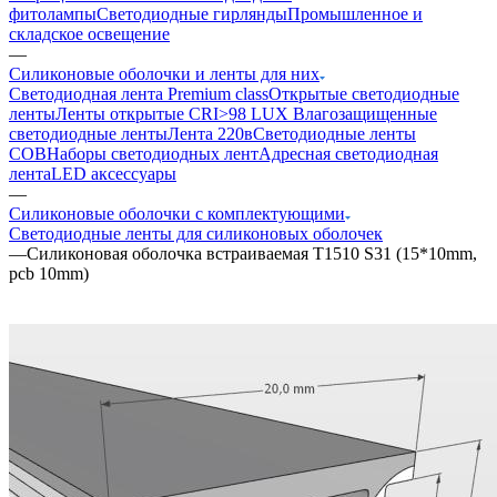
фитолампы
Светодиодные гирлянды
Промышленное и
складское освещение
—
Силиконовые оболочки и ленты для них
Светодиодная лента Premium class
Открытые светодиодные
ленты
Ленты открытые CRI>98 LUX
Влагозащищенные
светодиодные ленты
Лента 220в
Светодиодные ленты
COB
Наборы светодиодных лент
Адресная светодиодная
лента
LED аксессуары
—
Силиконовые оболочки с комплектующими
Светодиодные ленты для силиконовых оболочек
—
Cиликоновая оболочка встраиваемая T1510 S31 (15*10mm,
pcb 10mm)