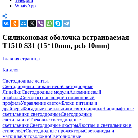
Telegram
WhatsApp
Cиликоновая оболочка встраиваемая
T1510 S31 (15*10mm, pcb 10mm)
Главная страница
—
Каталог
—
Светодиодные ленты
Светодиодный гибкий неон
Светодиодные
Линейки
Светодиодные модули
Алюминиевый
профиль
Светорассеивающий силиконовый
профиль
Управление светом
Блоки питания и
драйверы
Фасадные светильники светодиодные
Ландшафтные
светильники светодиодные
Светодиодные
светильники
Трековые светодиодные
светильники
Светодиодные люстры
Люстры и светильники в
стиле лофт
Светодиодные прожекторы
Светодиоды и
матрицы
Оптоволокно
Светодиодные