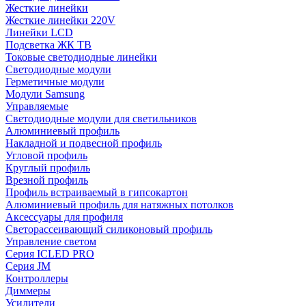
Жесткие линейки
Жесткие линейки 220V
Линейки LCD
Подсветка ЖК ТВ
Токовые светодиодные линейки
Светодиодные модули
Герметичные модули
Модули Samsung
Управляемые
Светодиодные модули для светильников
Алюминиевый профиль
Накладной и подвесной профиль
Угловой профиль
Круглый профиль
Врезной профиль
Профиль встраиваемый в гипсокартон
Алюминиевый профиль для натяжных потолков
Аксессуары для профиля
Светорассеивающий силиконовый профиль
Управление светом
Серия ICLED PRO
Серия JM
Контроллеры
Диммеры
Усилители