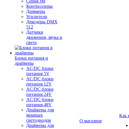
Серия JM
Контроллеры
Диммеры
Усилители
Декодеры DMX
512
Датчики
движения, звука и
света
Блоки питания и
драйверы
AC/DC блоки
питания 5V
AC/DC блоки
питания 12V
AC/DC блоки
питания 24V
AC/DC блоки
питания 48V
Драйверы для
мощных
Как 
светодиодов
О магазине
Драйверы для