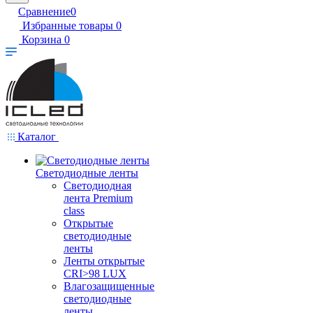
Сравнение
0
Избранные товары
0
Корзина
0
Каталог
Светодиодные ленты
Светодиодная
лента Premium
class
Открытые
светодиодные
ленты
Ленты открытые
CRI>98 LUX
Влагозащищенные
светодиодные
ленты