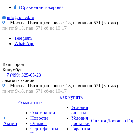
Сравнение товаров
0
info@ic-led.ru
г. Москва, Пятницкое шоссе, 18, павильон 571 (3 этаж)
пн-пт 9-18, пав. 571 сб-вс 10-17
Telegram
WhatsApp
Ваш город
Колумбус
+7 (499) 325-65-23
Заказать звонок
г. Москва, Пятницкое шоссе, 18, павильон 571 (3 этаж)
пн-пт 9-18, пав. 571 сб-вс 10-17
Как купить
О магазине
Условия
О компании
оплаты
Новости
Условия
Оплата
Доставка
Га
Акции
Отзывы
доставки
Сертификаты
Гарантия