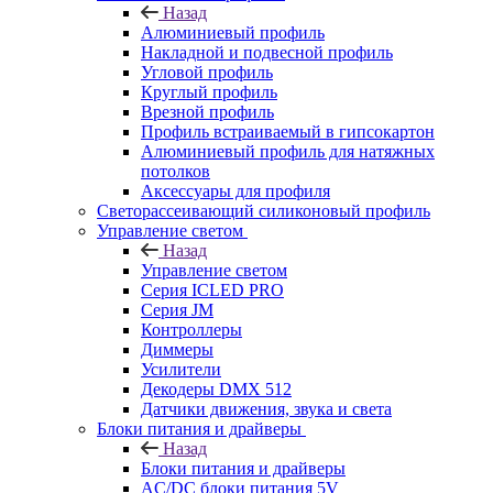
Назад
Алюминиевый профиль
Накладной и подвесной профиль
Угловой профиль
Круглый профиль
Врезной профиль
Профиль встраиваемый в гипсокартон
Алюминиевый профиль для натяжных
потолков
Аксессуары для профиля
Светорассеивающий силиконовый профиль
Управление светом
Назад
Управление светом
Серия ICLED PRO
Серия JM
Контроллеры
Диммеры
Усилители
Декодеры DMX 512
Датчики движения, звука и света
Блоки питания и драйверы
Назад
Блоки питания и драйверы
AC/DC блоки питания 5V