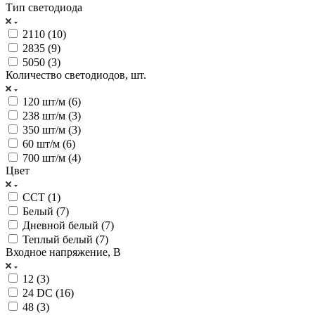
Тип светодиода
2110 (
10
)
2835 (
9
)
5050 (
3
)
Количество светодиодов, шт.
120 шт/м (
6
)
238 шт/м (
3
)
350 шт/м (
3
)
60 шт/м (
6
)
700 шт/м (
4
)
Цвет
CCT (
1
)
Белый (
7
)
Дневной белый (
7
)
Теплый белый (
7
)
Входное напряжение, В
12 (
3
)
24 DC (
16
)
48 (
3
)