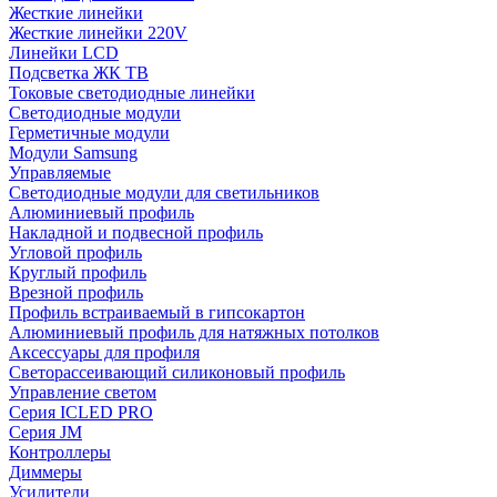
Жесткие линейки
Жесткие линейки 220V
Линейки LCD
Подсветка ЖК ТВ
Токовые светодиодные линейки
Светодиодные модули
Герметичные модули
Модули Samsung
Управляемые
Светодиодные модули для светильников
Алюминиевый профиль
Накладной и подвесной профиль
Угловой профиль
Круглый профиль
Врезной профиль
Профиль встраиваемый в гипсокартон
Алюминиевый профиль для натяжных потолков
Аксессуары для профиля
Светорассеивающий силиконовый профиль
Управление светом
Серия ICLED PRO
Серия JM
Контроллеры
Диммеры
Усилители