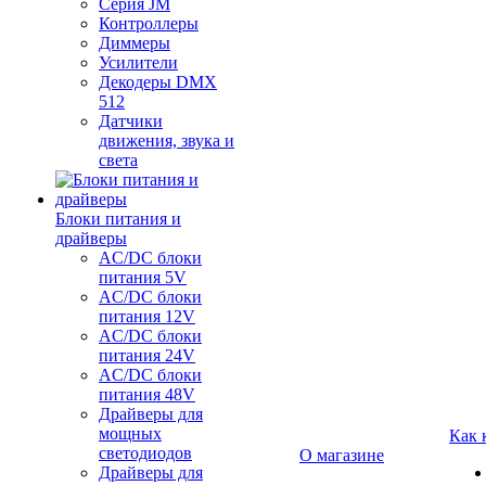
Серия JM
Контроллеры
Диммеры
Усилители
Декодеры DMX
512
Датчики
движения, звука и
света
Блоки питания и
драйверы
AC/DC блоки
питания 5V
AC/DC блоки
питания 12V
AC/DC блоки
питания 24V
AC/DC блоки
питания 48V
Драйверы для
мощных
Как 
светодиодов
О магазине
Драйверы для