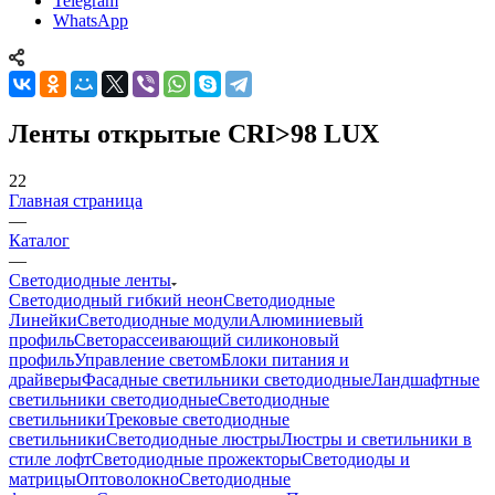
Telegram
WhatsApp
Ленты открытые CRI>98 LUX
22
Главная страница
—
Каталог
—
Светодиодные ленты
Светодиодный гибкий неон
Светодиодные
Линейки
Светодиодные модули
Алюминиевый
профиль
Светорассеивающий силиконовый
профиль
Управление светом
Блоки питания и
драйверы
Фасадные светильники светодиодные
Ландшафтные
светильники светодиодные
Светодиодные
светильники
Трековые светодиодные
светильники
Светодиодные люстры
Люстры и светильники в
стиле лофт
Светодиодные прожекторы
Светодиоды и
матрицы
Оптоволокно
Светодиодные