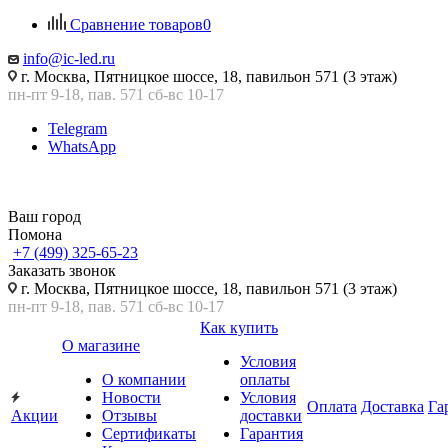
Сравнение товаров
0
info@ic-led.ru
г. Москва, Пятницкое шоссе, 18, павильон 571 (3 этаж)
пн-пт 9-18, пав. 571 сб-вс 10-17
Telegram
WhatsApp
Ваш город
Помона
+7 (499) 325-65-23
Заказать звонок
г. Москва, Пятницкое шоссе, 18, павильон 571 (3 этаж)
пн-пт 9-18, пав. 571 сб-вс 10-17
Как купить
О магазине
Условия
О компании
оплаты
Новости
Условия
Оплата
Доставка
Га
Акции
Отзывы
доставки
Сертификаты
Гарантия