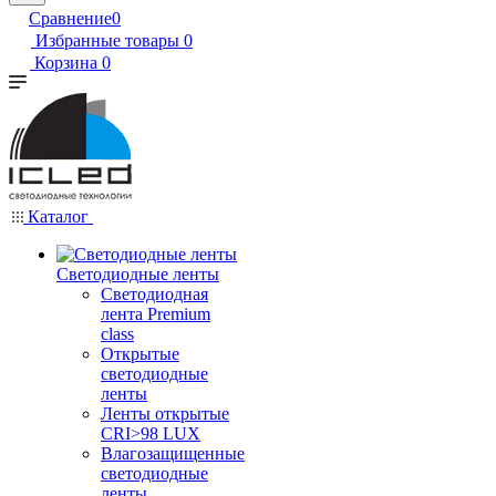
Сравнение
0
Избранные товары
0
Корзина
0
Каталог
Светодиодные ленты
Светодиодная
лента Premium
class
Открытые
светодиодные
ленты
Ленты открытые
CRI>98 LUX
Влагозащищенные
светодиодные
ленты