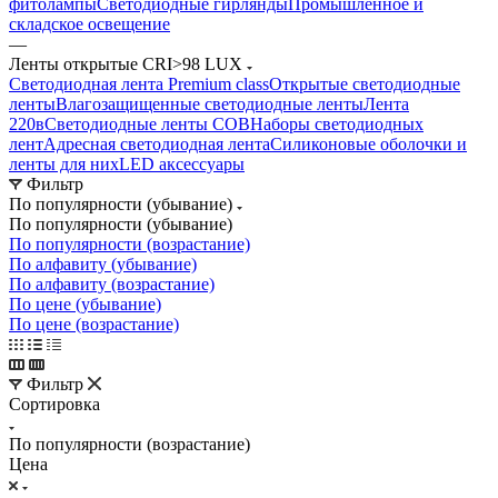
фитолампы
Светодиодные гирлянды
Промышленное и
складское освещение
—
Ленты открытые CRI>98 LUX
Светодиодная лента Premium class
Открытые светодиодные
ленты
Влагозащищенные светодиодные ленты
Лента
220в
Светодиодные ленты COB
Наборы светодиодных
лент
Адресная светодиодная лента
Силиконовые оболочки и
ленты для них
LED аксессуары
Фильтр
По популярности (убывание)
По популярности (убывание)
По популярности (возрастание)
По алфавиту (убывание)
По алфавиту (возрастание)
По цене (убывание)
По цене (возрастание)
Фильтр
Сортировка
По популярности (возрастание)
Цена