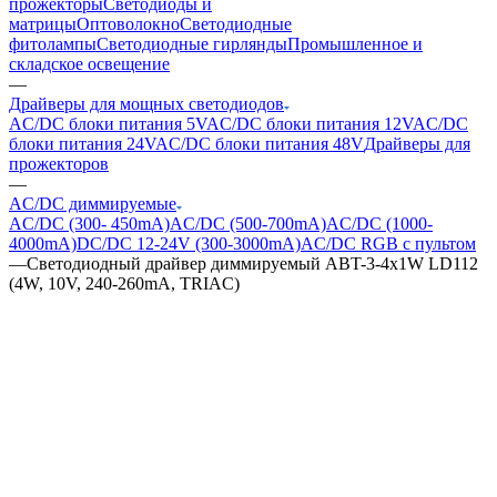
прожекторы
Светодиоды и
матрицы
Оптоволокно
Светодиодные
фитолампы
Светодиодные гирлянды
Промышленное и
складское освещение
—
Драйверы для мощных светодиодов
AC/DC блоки питания 5V
AC/DC блоки питания 12V
AC/DC
блоки питания 24V
AC/DC блоки питания 48V
Драйверы для
прожекторов
—
AC/DC диммируемые
AC/DC (300- 450mA)
AC/DC (500-700mA)
AC/DC (1000-
4000mA)
DC/DC 12-24V (300-3000mA)
AC/DC RGB с пультом
—
Светодиодный драйвер диммируемый ABT-3-4x1W LD112
(4W, 10V, 240-260mA, TRIAC)