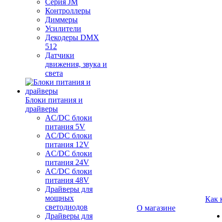
Серия JM
Контроллеры
Диммеры
Усилители
Декодеры DMX
512
Датчики
движения, звука и
света
Блоки питания и
драйверы
AC/DC блоки
питания 5V
AC/DC блоки
питания 12V
AC/DC блоки
питания 24V
AC/DC блоки
питания 48V
Драйверы для
мощных
Как 
светодиодов
О магазине
Драйверы для