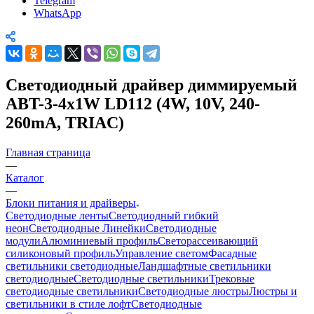
Telegram
WhatsApp
Светодиодный драйвер диммируемый
ABT-3-4x1W LD112 (4W, 10V, 240-
260mA, TRIAC)
Главная страница
—
Каталог
—
Блоки питания и драйверы
Светодиодные ленты
Светодиодный гибкий
неон
Светодиодные Линейки
Светодиодные
модули
Алюминиевый профиль
Светорассеивающий
силиконовый профиль
Управление светом
Фасадные
светильники светодиодные
Ландшафтные светильники
светодиодные
Светодиодные светильники
Трековые
светодиодные светильники
Светодиодные люстры
Люстры и
светильники в стиле лофт
Светодиодные