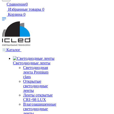
Сравнение
0
Избранные товары
0
Корзина
0
Каталог
Светодиодные ленты
Светодиодная
лента Premium
class
Открытые
светодиодные
ленты
Ленты открытые
CRI>98 LUX
Влагозащищенные
светодиодные
ленты