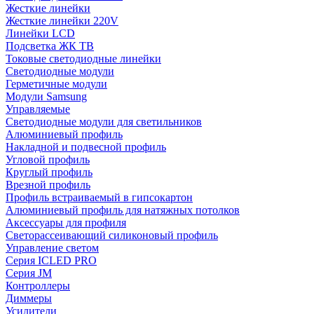
Жесткие линейки
Жесткие линейки 220V
Линейки LCD
Подсветка ЖК ТВ
Токовые светодиодные линейки
Светодиодные модули
Герметичные модули
Модули Samsung
Управляемые
Светодиодные модули для светильников
Алюминиевый профиль
Накладной и подвесной профиль
Угловой профиль
Круглый профиль
Врезной профиль
Профиль встраиваемый в гипсокартон
Алюминиевый профиль для натяжных потолков
Аксессуары для профиля
Светорассеивающий силиконовый профиль
Управление светом
Серия ICLED PRO
Серия JM
Контроллеры
Диммеры
Усилители