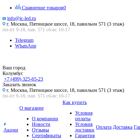
Сравнение товаров
0
info@ic-led.ru
г. Москва, Пятницкое шоссе, 18, павильон 571 (3 этаж)
пн-пт 9-18, пав. 571 сб-вс 10-17
Telegram
WhatsApp
Ваш город
Колумбус
+7 (499) 325-65-23
Заказать звонок
г. Москва, Пятницкое шоссе, 18, павильон 571 (3 этаж)
пн-пт 9-18, пав. 571 сб-вс 10-17
Как купить
О магазине
Условия
О компании
оплаты
Новости
Условия
Оплата
Доставка
Га
Акции
Отзывы
доставки
Сертификаты
Гарантия