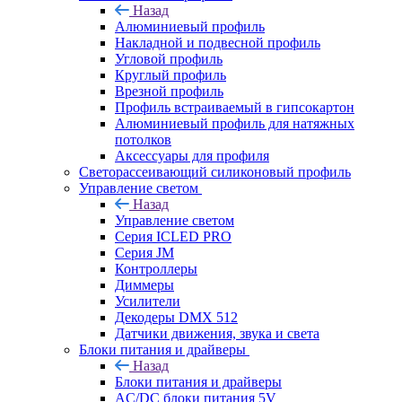
Назад
Алюминиевый профиль
Накладной и подвесной профиль
Угловой профиль
Круглый профиль
Врезной профиль
Профиль встраиваемый в гипсокартон
Алюминиевый профиль для натяжных
потолков
Аксессуары для профиля
Светорассеивающий силиконовый профиль
Управление светом
Назад
Управление светом
Серия ICLED PRO
Серия JM
Контроллеры
Диммеры
Усилители
Декодеры DMX 512
Датчики движения, звука и света
Блоки питания и драйверы
Назад
Блоки питания и драйверы
AC/DC блоки питания 5V