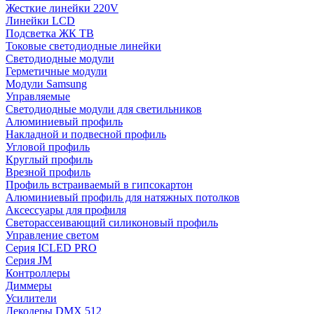
Жесткие линейки 220V
Линейки LCD
Подсветка ЖК ТВ
Токовые светодиодные линейки
Светодиодные модули
Герметичные модули
Модули Samsung
Управляемые
Светодиодные модули для светильников
Алюминиевый профиль
Накладной и подвесной профиль
Угловой профиль
Круглый профиль
Врезной профиль
Профиль встраиваемый в гипсокартон
Алюминиевый профиль для натяжных потолков
Аксессуары для профиля
Светорассеивающий силиконовый профиль
Управление светом
Серия ICLED PRO
Серия JM
Контроллеры
Диммеры
Усилители
Декодеры DMX 512