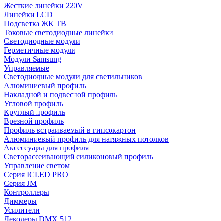
Жесткие линейки 220V
Линейки LCD
Подсветка ЖК ТВ
Токовые светодиодные линейки
Светодиодные модули
Герметичные модули
Модули Samsung
Управляемые
Светодиодные модули для светильников
Алюминиевый профиль
Накладной и подвесной профиль
Угловой профиль
Круглый профиль
Врезной профиль
Профиль встраиваемый в гипсокартон
Алюминиевый профиль для натяжных потолков
Аксессуары для профиля
Светорассеивающий силиконовый профиль
Управление светом
Серия ICLED PRO
Серия JM
Контроллеры
Диммеры
Усилители
Декодеры DMX 512