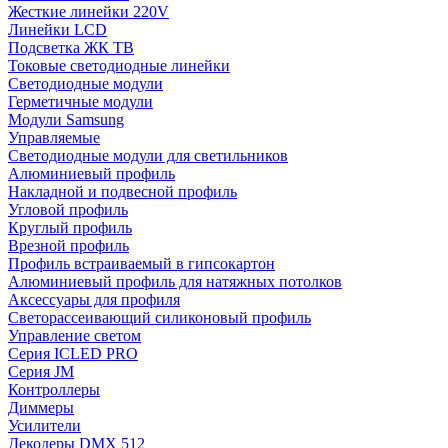
Жесткие линейки 220V
Линейки LCD
Подсветка ЖК ТВ
Токовые светодиодные линейки
Светодиодные модули
Герметичные модули
Модули Samsung
Управляемые
Светодиодные модули для светильников
Алюминиевый профиль
Накладной и подвесной профиль
Угловой профиль
Круглый профиль
Врезной профиль
Профиль встраиваемый в гипсокартон
Алюминиевый профиль для натяжных потолков
Аксессуары для профиля
Светорассеивающий силиконовый профиль
Управление светом
Серия ICLED PRO
Серия JM
Контроллеры
Диммеры
Усилители
Декодеры DMX 512