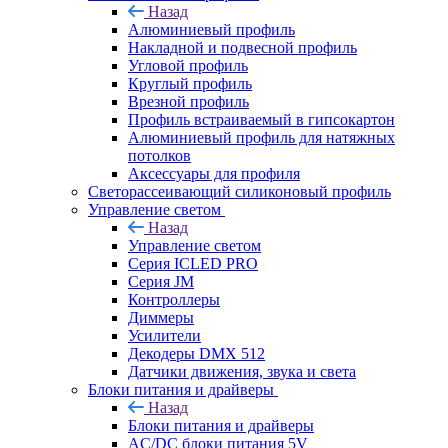
Назад
Алюминиевый профиль
Накладной и подвесной профиль
Угловой профиль
Круглый профиль
Врезной профиль
Профиль встраиваемый в гипсокартон
Алюминиевый профиль для натяжных
потолков
Аксессуары для профиля
Светорассеивающий силиконовый профиль
Управление светом
Назад
Управление светом
Серия ICLED PRO
Серия JM
Контроллеры
Диммеры
Усилители
Декодеры DMX 512
Датчики движения, звука и света
Блоки питания и драйверы
Назад
Блоки питания и драйверы
AC/DC блоки питания 5V