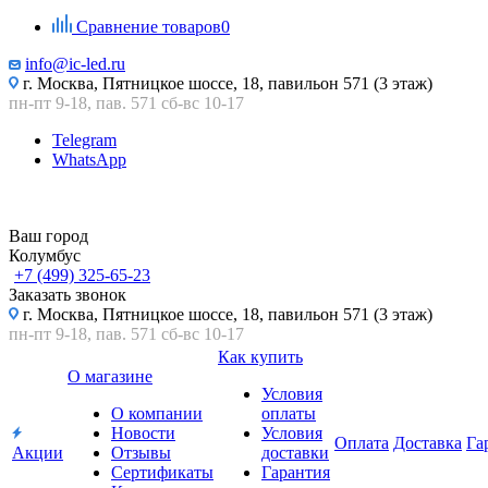
Сравнение товаров
0
info@ic-led.ru
г. Москва, Пятницкое шоссе, 18, павильон 571 (3 этаж)
пн-пт 9-18, пав. 571 сб-вс 10-17
Telegram
WhatsApp
Ваш город
Колумбус
+7 (499) 325-65-23
Заказать звонок
г. Москва, Пятницкое шоссе, 18, павильон 571 (3 этаж)
пн-пт 9-18, пав. 571 сб-вс 10-17
Как купить
О магазине
Условия
О компании
оплаты
Новости
Условия
Оплата
Доставка
Га
Акции
Отзывы
доставки
Сертификаты
Гарантия