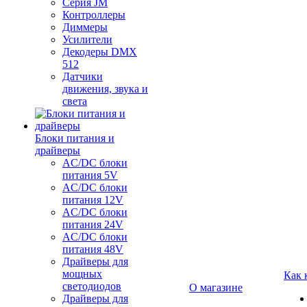
Серия JM
Контроллеры
Диммеры
Усилители
Декодеры DMX
512
Датчики
движения, звука и
света
Блоки питания и
драйверы
AC/DC блоки
питания 5V
AC/DC блоки
питания 12V
AC/DC блоки
питания 24V
AC/DC блоки
питания 48V
Драйверы для
мощных
Как 
светодиодов
О магазине
Драйверы для