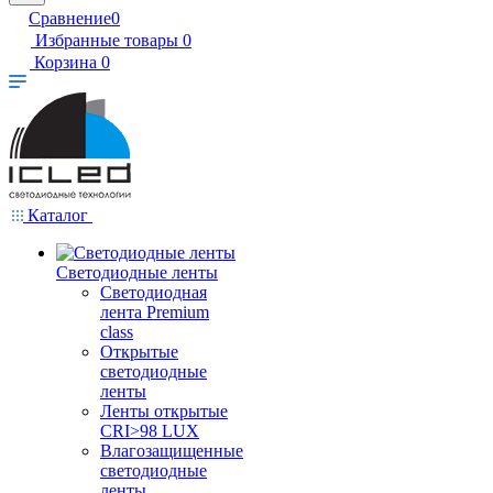
Сравнение
0
Избранные товары
0
Корзина
0
Каталог
Светодиодные ленты
Светодиодная
лента Premium
class
Открытые
светодиодные
ленты
Ленты открытые
CRI>98 LUX
Влагозащищенные
светодиодные
ленты