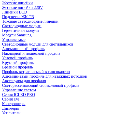
Жесткие линейки
Жесткие линейки 220V
Линейки LCD
Подсветка ЖК ТВ
Токовые светодиодные линейки
Светодиодные модули
Герметичные модули
Модули Samsung
Управляемые
Светодиодные модули для светильников
Алюминиевый профиль
Накладной и подвесной профиль
Угловой профиль
Круглый профиль
Врезной профиль
Профиль встраиваемый в гипсокартон
Алюминиевый профиль для натяжных потолков
Аксессуары для профиля
Светорассеивающий силиконовый профиль
Управление светом
Серия ICLED PRO
Серия JM
Контроллеры
Диммеры
Усилители