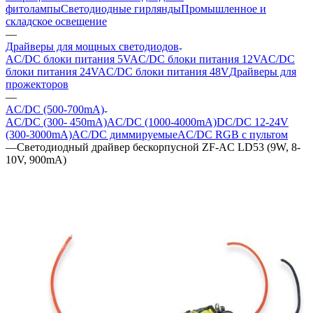
фитолампы
Светодиодные гирлянды
Промышленное и
складское освещение
—
Драйверы для мощных светодиодов
AC/DC блоки питания 5V
AC/DC блоки питания 12V
AC/DC
блоки питания 24V
AC/DC блоки питания 48V
Драйверы для
прожекторов
—
AC/DC (500-700mA)
AC/DC (300- 450mA)
AC/DC (1000-4000mA)
DC/DC 12-24V
(300-3000mA)
AC/DC диммируемые
AC/DC RGB с пультом
—
Светодиодный драйвер бескорпусной ZF-AC LD53 (9W, 8-
10V, 900mA)