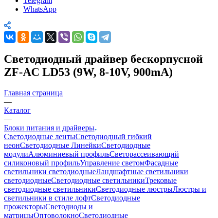
Telegram
WhatsApp
Светодиодный драйвер бескорпусной
ZF-AC LD53 (9W, 8-10V, 900mA)
Главная страница
—
Каталог
—
Блоки питания и драйверы
Светодиодные ленты
Светодиодный гибкий
неон
Светодиодные Линейки
Светодиодные
модули
Алюминиевый профиль
Светорассеивающий
силиконовый профиль
Управление светом
Фасадные
светильники светодиодные
Ландшафтные светильники
светодиодные
Светодиодные светильники
Трековые
светодиодные светильники
Светодиодные люстры
Люстры и
светильники в стиле лофт
Светодиодные
прожекторы
Светодиоды и
матрицы
Оптоволокно
Светодиодные