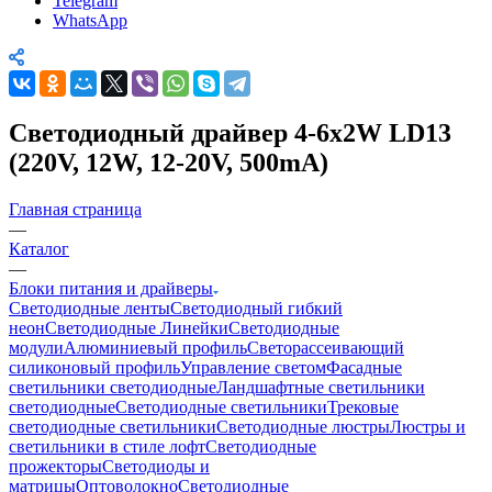
Telegram
WhatsApp
Светодиодный драйвер 4-6x2W LD13
(220V, 12W, 12-20V, 500mA)
Главная страница
—
Каталог
—
Блоки питания и драйверы
Светодиодные ленты
Светодиодный гибкий
неон
Светодиодные Линейки
Светодиодные
модули
Алюминиевый профиль
Светорассеивающий
силиконовый профиль
Управление светом
Фасадные
светильники светодиодные
Ландшафтные светильники
светодиодные
Светодиодные светильники
Трековые
светодиодные светильники
Светодиодные люстры
Люстры и
светильники в стиле лофт
Светодиодные
прожекторы
Светодиоды и
матрицы
Оптоволокно
Светодиодные