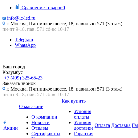
Сравнение товаров
0
info@ic-led.ru
г. Москва, Пятницкое шоссе, 18, павильон 571 (3 этаж)
пн-пт 9-18, пав. 571 сб-вс 10-17
Telegram
WhatsApp
Ваш город
Колумбус
+7 (499) 325-65-23
Заказать звонок
г. Москва, Пятницкое шоссе, 18, павильон 571 (3 этаж)
пн-пт 9-18, пав. 571 сб-вс 10-17
Как купить
О магазине
Условия
О компании
оплаты
Новости
Условия
Оплата
Доставка
Га
Акции
Отзывы
доставки
Сертификаты
Гарантия