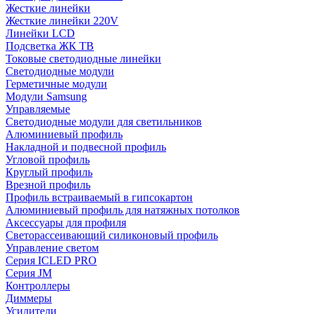
Жесткие линейки
Жесткие линейки 220V
Линейки LCD
Подсветка ЖК ТВ
Токовые светодиодные линейки
Светодиодные модули
Герметичные модули
Модули Samsung
Управляемые
Светодиодные модули для светильников
Алюминиевый профиль
Накладной и подвесной профиль
Угловой профиль
Круглый профиль
Врезной профиль
Профиль встраиваемый в гипсокартон
Алюминиевый профиль для натяжных потолков
Аксессуары для профиля
Светорассеивающий силиконовый профиль
Управление светом
Серия ICLED PRO
Серия JM
Контроллеры
Диммеры
Усилители