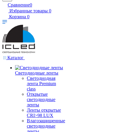
Сравнение
0
Избранные товары
0
Корзина
0
Каталог
Светодиодные ленты
Светодиодная
лента Premium
class
Открытые
светодиодные
ленты
Ленты открытые
CRI>98 LUX
Влагозащищенные
светодиодные
ленты