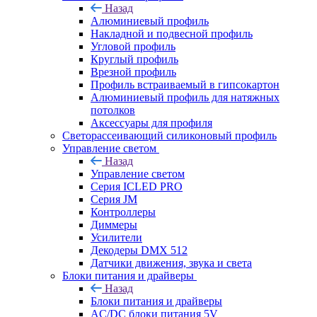
Назад
Алюминиевый профиль
Накладной и подвесной профиль
Угловой профиль
Круглый профиль
Врезной профиль
Профиль встраиваемый в гипсокартон
Алюминиевый профиль для натяжных
потолков
Аксессуары для профиля
Светорассеивающий силиконовый профиль
Управление светом
Назад
Управление светом
Серия ICLED PRO
Серия JM
Контроллеры
Диммеры
Усилители
Декодеры DMX 512
Датчики движения, звука и света
Блоки питания и драйверы
Назад
Блоки питания и драйверы
AC/DC блоки питания 5V