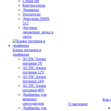
Серия JM
Контроллеры
Диммеры
Усилители
Декодеры DMX
512
Датчики
движения, звука и
света
Блоки питания и
драйверы
AC/DC блоки
питания 5V
AC/DC блоки
питания 12V
AC/DC блоки
питания 24V
AC/DC блоки
питания 48V
Драйверы для
мощных
Как 
светодиодов
О магазине
Драйверы для