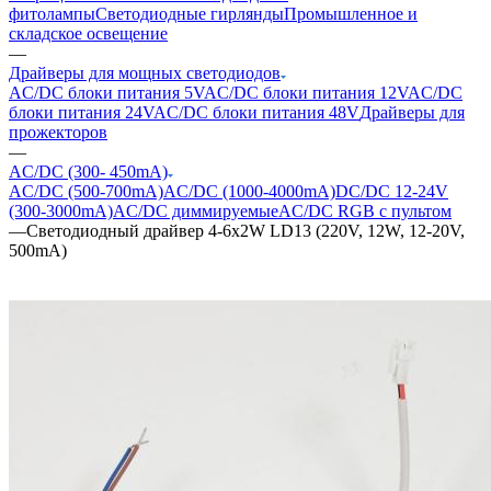
фитолампы
Светодиодные гирлянды
Промышленное и
складское освещение
—
Драйверы для мощных светодиодов
AC/DC блоки питания 5V
AC/DC блоки питания 12V
AC/DC
блоки питания 24V
AC/DC блоки питания 48V
Драйверы для
прожекторов
—
AC/DC (300- 450mA)
AC/DC (500-700mA)
AC/DC (1000-4000mA)
DC/DC 12-24V
(300-3000mA)
AC/DC диммируемые
AC/DC RGB с пультом
—
Светодиодный драйвер 4-6x2W LD13 (220V, 12W, 12-20V,
500mA)