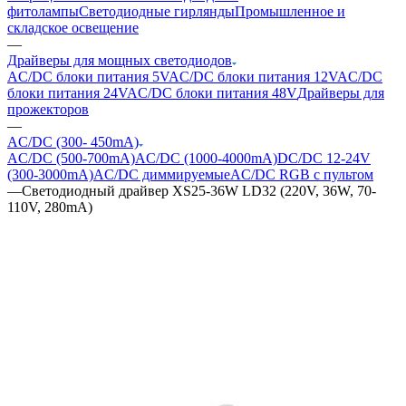
фитолампы
Светодиодные гирлянды
Промышленное и
складское освещение
—
Драйверы для мощных светодиодов
AC/DC блоки питания 5V
AC/DC блоки питания 12V
AC/DC
блоки питания 24V
AC/DC блоки питания 48V
Драйверы для
прожекторов
—
AC/DC (300- 450mA)
AC/DC (500-700mA)
AC/DC (1000-4000mA)
DC/DC 12-24V
(300-3000mA)
AC/DC диммируемые
AC/DC RGB с пультом
—
Светодиодный драйвер XS25-36W LD32 (220V, 36W, 70-
110V, 280mA)