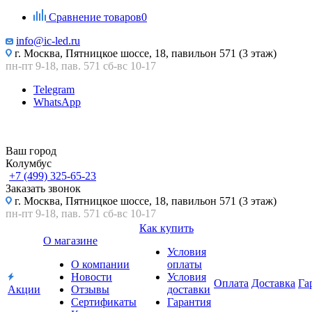
Сравнение товаров
0
info@ic-led.ru
г. Москва, Пятницкое шоссе, 18, павильон 571 (3 этаж)
пн-пт 9-18, пав. 571 сб-вс 10-17
Telegram
WhatsApp
Ваш город
Колумбус
+7 (499) 325-65-23
Заказать звонок
г. Москва, Пятницкое шоссе, 18, павильон 571 (3 этаж)
пн-пт 9-18, пав. 571 сб-вс 10-17
Как купить
О магазине
Условия
О компании
оплаты
Новости
Условия
Оплата
Доставка
Га
Акции
Отзывы
доставки
Сертификаты
Гарантия