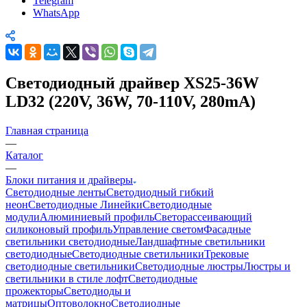
Telegram
WhatsApp
Светодиодный драйвер XS25-36W
LD32 (220V, 36W, 70-110V, 280mA)
Главная страница
—
Каталог
—
Блоки питания и драйверы
Светодиодные ленты
Светодиодный гибкий
неон
Светодиодные Линейки
Светодиодные
модули
Алюминиевый профиль
Светорассеивающий
силиконовый профиль
Управление светом
Фасадные
светильники светодиодные
Ландшафтные светильники
светодиодные
Светодиодные светильники
Трековые
светодиодные светильники
Светодиодные люстры
Люстры и
светильники в стиле лофт
Светодиодные
прожекторы
Светодиоды и
матрицы
Оптоволокно
Светодиодные