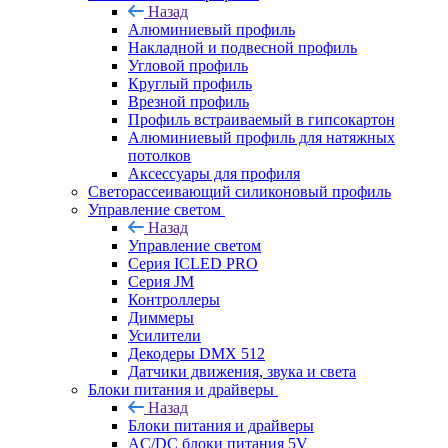
Назад
Алюминиевый профиль
Накладной и подвесной профиль
Угловой профиль
Круглый профиль
Врезной профиль
Профиль встраиваемый в гипсокартон
Алюминиевый профиль для натяжных
потолков
Аксессуары для профиля
Светорассеивающий силиконовый профиль
Управление светом
Назад
Управление светом
Серия ICLED PRO
Серия JM
Контроллеры
Диммеры
Усилители
Декодеры DMX 512
Датчики движения, звука и света
Блоки питания и драйверы
Назад
Блоки питания и драйверы
AC/DC блоки питания 5V