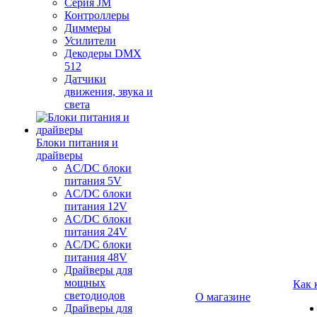
Серия JM
Контроллеры
Диммеры
Усилители
Декодеры DMX
512
Датчики
движения, звука и
света
Блоки питания и
драйверы
AC/DC блоки
питания 5V
AC/DC блоки
питания 12V
AC/DC блоки
питания 24V
AC/DC блоки
питания 48V
Драйверы для
мощных
Как 
светодиодов
О магазине
Драйверы для