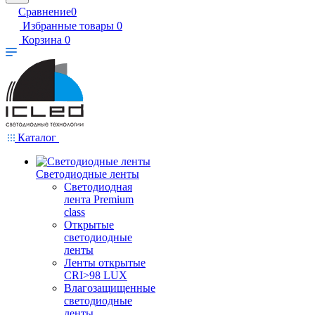
Сравнение
0
Избранные товары
0
Корзина
0
Каталог
Светодиодные ленты
Светодиодная
лента Premium
class
Открытые
светодиодные
ленты
Ленты открытые
CRI>98 LUX
Влагозащищенные
светодиодные
ленты