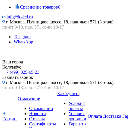
Сравнение товаров
0
info@ic-led.ru
г. Москва, Пятницкое шоссе, 18, павильон 571 (3 этаж)
пн-пт 9-18, пав. 571 сб-вс 10-17
Telegram
WhatsApp
Ваш город
Колумбус
+7 (499) 325-65-23
Заказать звонок
г. Москва, Пятницкое шоссе, 18, павильон 571 (3 этаж)
пн-пт 9-18, пав. 571 сб-вс 10-17
Как купить
О магазине
Условия
О компании
оплаты
Новости
Условия
Оплата
Доставка
Га
Акции
Отзывы
доставки
Сертификаты
Гарантия