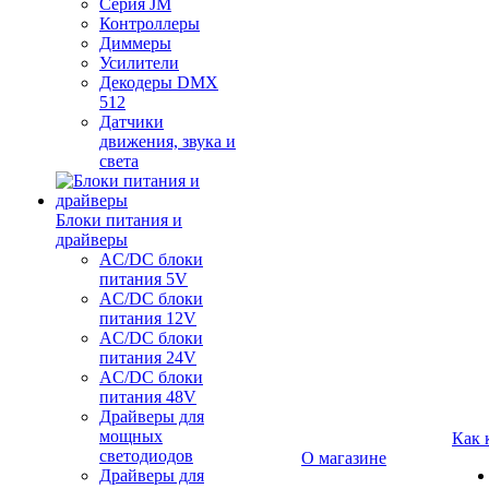
Серия JM
Контроллеры
Диммеры
Усилители
Декодеры DMX
512
Датчики
движения, звука и
света
Блоки питания и
драйверы
AC/DC блоки
питания 5V
AC/DC блоки
питания 12V
AC/DC блоки
питания 24V
AC/DC блоки
питания 48V
Драйверы для
мощных
Как 
светодиодов
О магазине
Драйверы для