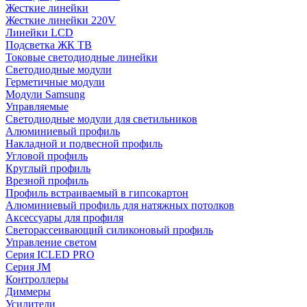
Жесткие линейки
Жесткие линейки 220V
Линейки LCD
Подсветка ЖК ТВ
Токовые светодиодные линейки
Светодиодные модули
Герметичные модули
Модули Samsung
Управляемые
Светодиодные модули для светильников
Алюминиевый профиль
Накладной и подвесной профиль
Угловой профиль
Круглый профиль
Врезной профиль
Профиль встраиваемый в гипсокартон
Алюминиевый профиль для натяжных потолков
Аксессуары для профиля
Светорассеивающий силиконовый профиль
Управление светом
Серия ICLED PRO
Серия JM
Контроллеры
Диммеры
Усилители