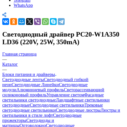
Telegram
WhatsApp
Светодиодный драйвер PC20-W1A350
LD36 (220V, 25W, 350mA)
Главная страница
—
Каталог
—
Блоки питания и драйверы
Светодиодные ленты
Светодиодный гибкий
неон
Светодиодные Линейки
Светодиодные
модули
Алюминиевый профиль
Светорассеивающий
силиконовый профиль
Управление светом
Фасадные
светильники светодиодные
Ландшафтные светильники
светодиодные
Светодиодные светильники
Трековые
светодиодные светильники
Светодиодные люстры
Люстры и
светильники в стиле лофт
Светодиодные
прожекторы
Светодиоды и
матрицы
Оптоволокно
Светодиодные