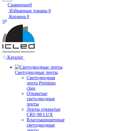
Сравнение
0
Избранные товары
0
Корзина
0
Каталог
Светодиодные ленты
Светодиодная
лента Premium
class
Открытые
светодиодные
ленты
Ленты открытые
CRI>98 LUX
Влагозащищенные
светодиодные
ленты