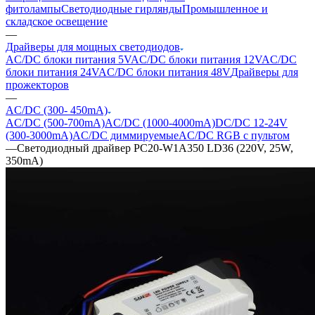
фитолампы
Светодиодные гирлянды
Промышленное и
складское освещение
—
Драйверы для мощных светодиодов
AC/DC блоки питания 5V
AC/DC блоки питания 12V
AC/DC
блоки питания 24V
AC/DC блоки питания 48V
Драйверы для
прожекторов
—
AC/DC (300- 450mA)
AC/DC (500-700mA)
AC/DC (1000-4000mA)
DC/DC 12-24V
(300-3000mA)
AC/DC диммируемые
AC/DC RGB с пультом
—
Светодиодный драйвер PC20-W1A350 LD36 (220V, 25W,
350mA)