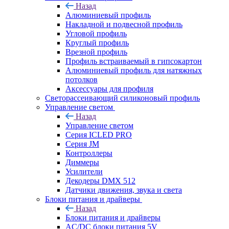
Назад
Алюминиевый профиль
Накладной и подвесной профиль
Угловой профиль
Круглый профиль
Врезной профиль
Профиль встраиваемый в гипсокартон
Алюминиевый профиль для натяжных
потолков
Аксессуары для профиля
Светорассеивающий силиконовый профиль
Управление светом
Назад
Управление светом
Серия ICLED PRO
Серия JM
Контроллеры
Диммеры
Усилители
Декодеры DMX 512
Датчики движения, звука и света
Блоки питания и драйверы
Назад
Блоки питания и драйверы
AC/DC блоки питания 5V