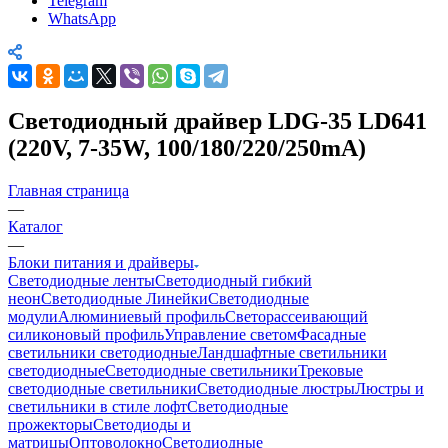
Telegram
WhatsApp
Светодиодный драйвер LDG-35 LD641
(220V, 7-35W, 100/180/220/250mA)
Главная страница
—
Каталог
—
Блоки питания и драйверы
Светодиодные ленты
Светодиодный гибкий
неон
Светодиодные Линейки
Светодиодные
модули
Алюминиевый профиль
Светорассеивающий
силиконовый профиль
Управление светом
Фасадные
светильники светодиодные
Ландшафтные светильники
светодиодные
Светодиодные светильники
Трековые
светодиодные светильники
Светодиодные люстры
Люстры и
светильники в стиле лофт
Светодиодные
прожекторы
Светодиоды и
матрицы
Оптоволокно
Светодиодные