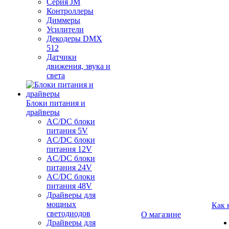
Серия JM
Контроллеры
Диммеры
Усилители
Декодеры DMX
512
Датчики
движения, звука и
света
Блоки питания и
драйверы
AC/DC блоки
питания 5V
AC/DC блоки
питания 12V
AC/DC блоки
питания 24V
AC/DC блоки
питания 48V
Драйверы для
мощных
Как 
светодиодов
О магазине
Драйверы для