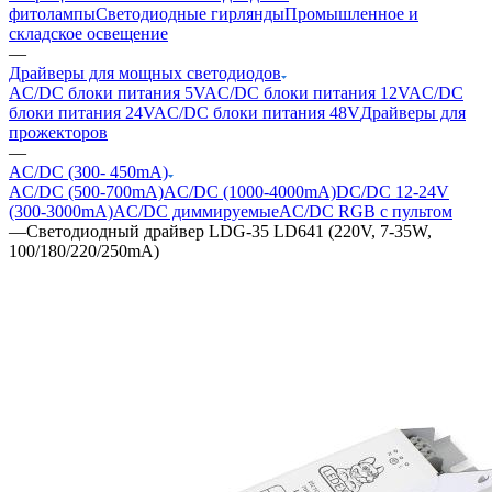
фитолампы
Светодиодные гирлянды
Промышленное и
складское освещение
—
Драйверы для мощных светодиодов
AC/DC блоки питания 5V
AC/DC блоки питания 12V
AC/DC
блоки питания 24V
AC/DC блоки питания 48V
Драйверы для
прожекторов
—
AC/DC (300- 450mA)
AC/DC (500-700mA)
AC/DC (1000-4000mA)
DC/DC 12-24V
(300-3000mA)
AC/DC диммируемые
AC/DC RGB с пультом
—
Светодиодный драйвер LDG-35 LD641 (220V, 7-35W,
100/180/220/250mA)