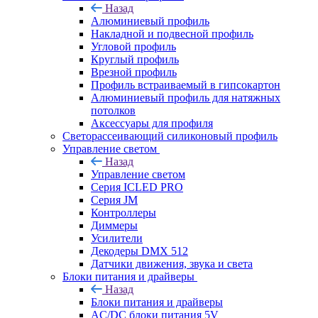
Назад
Алюминиевый профиль
Накладной и подвесной профиль
Угловой профиль
Круглый профиль
Врезной профиль
Профиль встраиваемый в гипсокартон
Алюминиевый профиль для натяжных
потолков
Аксессуары для профиля
Светорассеивающий силиконовый профиль
Управление светом
Назад
Управление светом
Серия ICLED PRO
Серия JM
Контроллеры
Диммеры
Усилители
Декодеры DMX 512
Датчики движения, звука и света
Блоки питания и драйверы
Назад
Блоки питания и драйверы
AC/DC блоки питания 5V