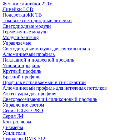
Жесткие линейки 220V
Линейки LCD
Подсветка ЖК ТВ
Токовые светодиодные линейки
Светодиодные модули
Герметичные модули
Модули Samsung
Управляемые
Светодиодные модули для светильников
Алюминиевый профиль
Накладной и подвесной профиль
Угловой профиль
Круглый профиль
Врезной профиль
Профиль встраиваемый в гипсокартон
Алюминиевый профиль для натяжных потолков
Аксессуары для профиля
Светорассеивающий силиконовый профиль
Управление светом
Серия ICLED PRO
Серия JM
Контроллеры
Диммеры
Усилители
Декодеры DMX 512