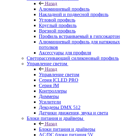
Назад
Алюминиевый профиль
Накладной и подвесной профиль
Угловой профиль
Круглый профиль
Врезной профиль
Профиль встраиваемый в гипсокартон
Алюминиевый профиль для натяжных
потолков
Аксессуары для профиля
Светорассеивающий силиконовый профиль
Управление светом
Назад
Управление светом
Серия ICLED PRO
Серия JM
Контроллеры
Диммеры
Усилители
Декодеры DMX 512
Датчики движения, звука и света
Блоки питания и драйверы
Назад
Блоки питания и драйверы
AC/DC блоки питания 5V