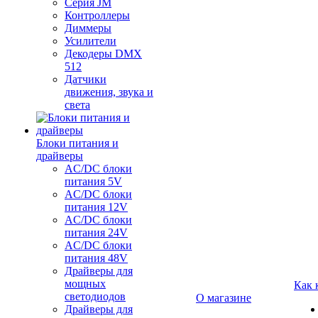
Серия JM
Контроллеры
Диммеры
Усилители
Декодеры DMX
512
Датчики
движения, звука и
света
Блоки питания и
драйверы
AC/DC блоки
питания 5V
AC/DC блоки
питания 12V
AC/DC блоки
питания 24V
AC/DC блоки
питания 48V
Драйверы для
мощных
Как 
светодиодов
О магазине
Драйверы для