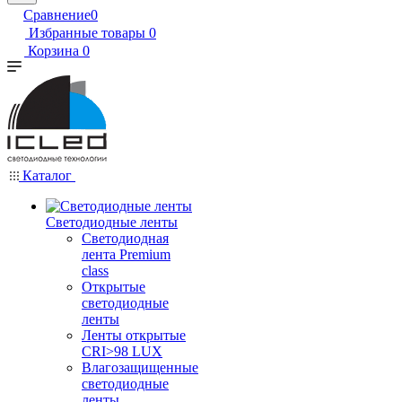
Сравнение
0
Избранные товары
0
Корзина
0
Каталог
Светодиодные ленты
Светодиодная
лента Premium
class
Открытые
светодиодные
ленты
Ленты открытые
CRI>98 LUX
Влагозащищенные
светодиодные
ленты