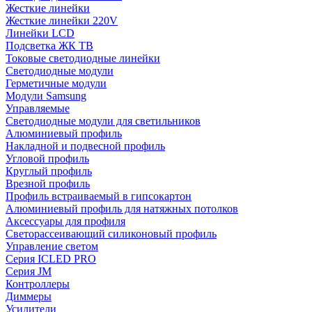
Жесткие линейки
Жесткие линейки 220V
Линейки LCD
Подсветка ЖК ТВ
Токовые светодиодные линейки
Светодиодные модули
Герметичные модули
Модули Samsung
Управляемые
Светодиодные модули для светильников
Алюминиевый профиль
Накладной и подвесной профиль
Угловой профиль
Круглый профиль
Врезной профиль
Профиль встраиваемый в гипсокартон
Алюминиевый профиль для натяжных потолков
Аксессуары для профиля
Светорассеивающий силиконовый профиль
Управление светом
Серия ICLED PRO
Серия JM
Контроллеры
Диммеры
Усилители