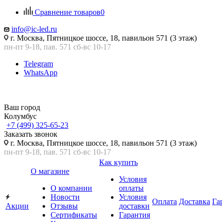
Сравнение товаров
0
info@ic-led.ru
г. Москва, Пятницкое шоссе, 18, павильон 571 (3 этаж)
пн-пт 9-18, пав. 571 сб-вс 10-17
Telegram
WhatsApp
Ваш город
Колумбус
+7 (499) 325-65-23
Заказать звонок
г. Москва, Пятницкое шоссе, 18, павильон 571 (3 этаж)
пн-пт 9-18, пав. 571 сб-вс 10-17
Как купить
О магазине
Условия
О компании
оплаты
Новости
Условия
Оплата
Доставка
Га
Акции
Отзывы
доставки
Сертификаты
Гарантия