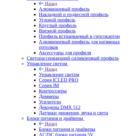
Назад
Алюминиевый профиль
Накладной и подвесной профиль
Угловой профиль
Круглый профиль
Врезной профиль
Профиль встраиваемый в гипсокартон
Алюминиевый профиль для натяжных
потолков
Аксессуары для профиля
Светорассеивающий силиконовый профиль
Управление светом
Назад
Управление светом
Серия ICLED PRO
Серия JM
Контроллеры
Диммеры
Усилители
Декодеры DMX 512
Датчики движения, звука и света
Блоки питания и драйверы
Назад
Блоки питания и драйверы
AC/DC блоки питания 5V