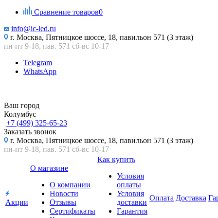
Сравнение товаров
0
info@ic-led.ru
г. Москва, Пятницкое шоссе, 18, павильон 571 (3 этаж)
пн-пт 9-18, пав. 571 сб-вс 10-17
Telegram
WhatsApp
Ваш город
Колумбус
+7 (499) 325-65-23
Заказать звонок
г. Москва, Пятницкое шоссе, 18, павильон 571 (3 этаж)
пн-пт 9-18, пав. 571 сб-вс 10-17
Как купить
О магазине
Условия
О компании
оплаты
Новости
Условия
Оплата
Доставка
Га
Акции
Отзывы
доставки
Сертификаты
Гарантия