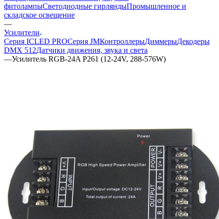
фитолампы
Светодиодные гирлянды
Промышленное и
складское освещение
—
Усилители
Серия ICLED PRO
Серия JM
Контроллеры
Диммеры
Декодеры
DMX 512
Датчики движения, звука и света
—
Усилитель RGB-24A P261 (12-24V, 288-576W)