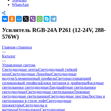
Telegram
WhatsApp
Усилитель RGB-24A P261 (12-24V, 288-
576W)
Главная страница
—
Каталог
—
Управление светом
Светодиодные ленты
Светодиодный гибкий
неон
Светодиодные Линейки
Светодиодные
модули
Алюминиевый профиль
Светорассеивающий
силиконовый профиль
Блоки питания и драйверы
Фасадные
светильники светодиодные
Ландшафтные светильники
светодиодные
Светодиодные светильники
Трековые
светодиодные светильники
Светодиодные люстры
Люстры и
светильники в стиле лофт
Светодиодные
прожекторы
Светодиоды и
матрицы
Оптоволокно
Светодиодные