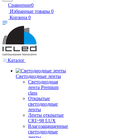
Сравнение
0
Избранные товары
0
Корзина
0
Каталог
Светодиодные ленты
Светодиодная
лента Premium
class
Открытые
светодиодные
ленты
Ленты открытые
CRI>98 LUX
Влагозащищенные
светодиодные
ленты