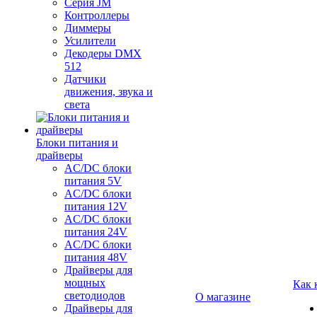
Серия JM
Контроллеры
Диммеры
Усилители
Декодеры DMX
512
Датчики
движения, звука и
света
Блоки питания и
драйверы
AC/DC блоки
питания 5V
AC/DC блоки
питания 12V
AC/DC блоки
питания 24V
AC/DC блоки
питания 48V
Драйверы для
мощных
Как 
светодиодов
О магазине
Драйверы для