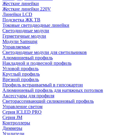
Жесткие линейки
Жесткие линейки 220V
Линейки LCD
Подсветка ЖК ТВ
Токовые светодиодные линейки
Светодиодные модули
Герметичные модули
Модули Samsung
Управляемые
Светодиодные модули для светильников
Алюминиевый профиль
Накладной и подвесной профиль
Угловой профиль
Круглый профиль
Врезной профиль
Профиль встраиваемый в гипсокартон
Алюминиевый профиль для натяжных потолков
Аксессуары для профиля
Светорассеивающий силиконовый профиль
Управление светом
Серия ICLED PRO
Серия JM
Контроллеры
Диммеры
Усилители