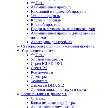
Назад
Алюминиевый профиль
Накладной и подвесной профиль
Угловой профиль
Круглый профиль
Врезной профиль
Профиль встраиваемый в гипсокартон
Алюминиевый профиль для натяжных
потолков
Аксессуары для профиля
Светорассеивающий силиконовый профиль
Управление светом
Назад
Управление светом
Серия ICLED PRO
Серия JM
Контроллеры
Диммеры
Усилители
Декодеры DMX 512
Датчики движения, звука и света
Блоки питания и драйверы
Назад
Блоки питания и драйверы
AC/DC блоки питания 5V