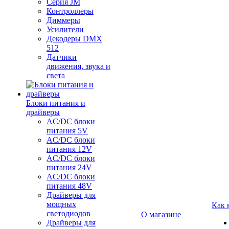
Серия JM
Контроллеры
Диммеры
Усилители
Декодеры DMX
512
Датчики
движения, звука и
света
Блоки питания и
драйверы
AC/DC блоки
питания 5V
AC/DC блоки
питания 12V
AC/DC блоки
питания 24V
AC/DC блоки
питания 48V
Драйверы для
мощных
Как 
светодиодов
О магазине
Драйверы для