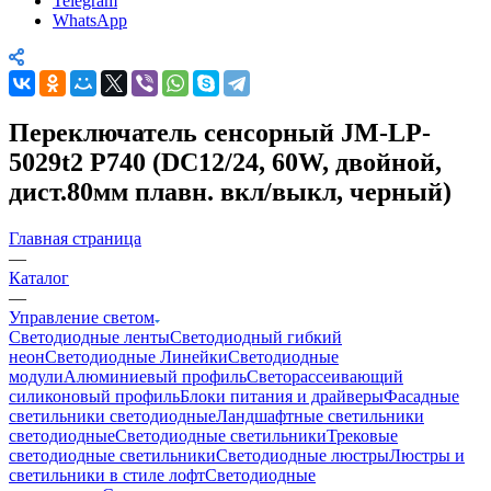
Telegram
WhatsApp
Переключатель сенсорный JM-LP-
5029t2 P740 (DC12/24, 60W, двойной,
дист.80мм плавн. вкл/выкл, черный)
Главная страница
—
Каталог
—
Управление светом
Светодиодные ленты
Светодиодный гибкий
неон
Светодиодные Линейки
Светодиодные
модули
Алюминиевый профиль
Светорассеивающий
силиконовый профиль
Блоки питания и драйверы
Фасадные
светильники светодиодные
Ландшафтные светильники
светодиодные
Светодиодные светильники
Трековые
светодиодные светильники
Светодиодные люстры
Люстры и
светильники в стиле лофт
Светодиодные