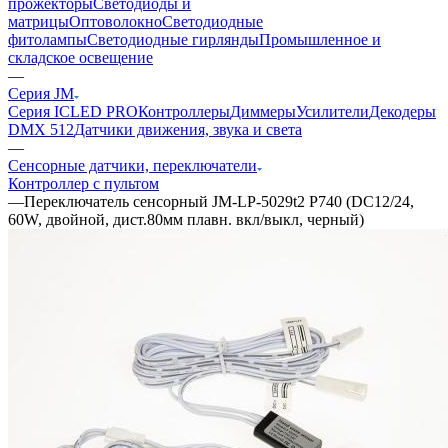
прожекторы
Светодиоды и
матрицы
Оптоволокно
Светодиодные
фитолампы
Светодиодные гирлянды
Промышленное и
складское освещение
—
Серия JM
Серия ICLED PRO
Контроллеры
Диммеры
Усилители
Декодеры
DMX 512
Датчики движения, звука и света
—
Сенсорные датчики, переключатели
Контроллер с пультом
—
Переключатель сенсорный JM-LP-5029t2 P740 (DC12/24,
60W, двойной, дист.80мм плавн. вкл/выкл, черный)