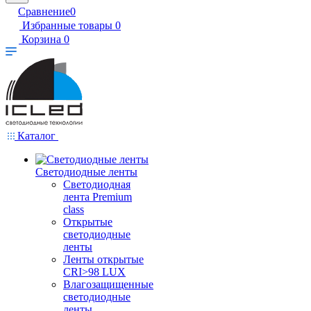
Сравнение
0
Избранные товары
0
Корзина
0
Каталог
Светодиодные ленты
Светодиодная
лента Premium
class
Открытые
светодиодные
ленты
Ленты открытые
CRI>98 LUX
Влагозащищенные
светодиодные
ленты