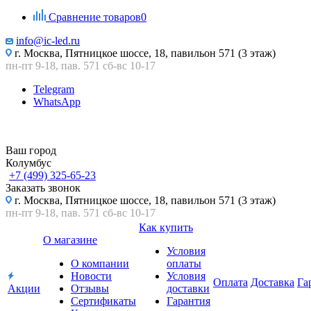
Сравнение товаров
0
info@ic-led.ru
г. Москва, Пятницкое шоссе, 18, павильон 571 (3 этаж)
пн-пт 9-18, пав. 571 сб-вс 10-17
Telegram
WhatsApp
Ваш город
Колумбус
+7 (499) 325-65-23
Заказать звонок
г. Москва, Пятницкое шоссе, 18, павильон 571 (3 этаж)
пн-пт 9-18, пав. 571 сб-вс 10-17
Как купить
О магазине
Условия
О компании
оплаты
Новости
Условия
Оплата
Доставка
Га
Акции
Отзывы
доставки
Сертификаты
Гарантия