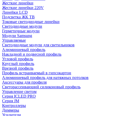
Жесткие линейки
Жесткие линейки 220V
Линейки LCD
Подсветка ЖК ТВ
Токовые светодиодные линейки
Светодиодные модули
Герметичные модули
Модули Samsung
Управляемые
Светодиодные модули для светильников
Алюминиевый профиль
Накладной и подвесной профиль
Угловой профиль
Круглый профиль
Врезной профиль
Профиль встраиваемый в гипсокартон
Алюминиевый профиль для натяжных потолков
Аксессуары для профиля
Светорассеивающий силиконовый профиль
Управление светом
Серия ICLED PRO
Серия JM
Контроллеры
Диммеры
Усилители