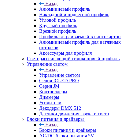
Назад
Алюминиевый профиль
Накладной и подвесной профиль
Угловой профиль
Круглый профиль
Врезной профиль
Профиль встраиваемый в гипсокартон
Алюминиевый профиль для натяжных
потолков
Аксессуары для профиля
Светорассеивающий силиконовый профиль
Управление светом
Назад
Управление светом
Серия ICLED PRO
Серия JM
Контроллеры
Диммеры
Усилители
Декодеры DMX 512
Датчики движения, звука и света
Блоки питания и драйверы
Назад
Блоки питания и драйверы
AC/DC блоки питания 5V