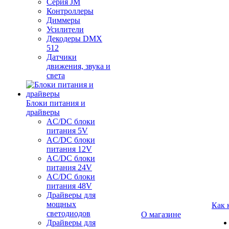
Серия JM
Контроллеры
Диммеры
Усилители
Декодеры DMX
512
Датчики
движения, звука и
света
Блоки питания и
драйверы
AC/DC блоки
питания 5V
AC/DC блоки
питания 12V
AC/DC блоки
питания 24V
AC/DC блоки
питания 48V
Драйверы для
мощных
Как 
светодиодов
О магазине
Драйверы для