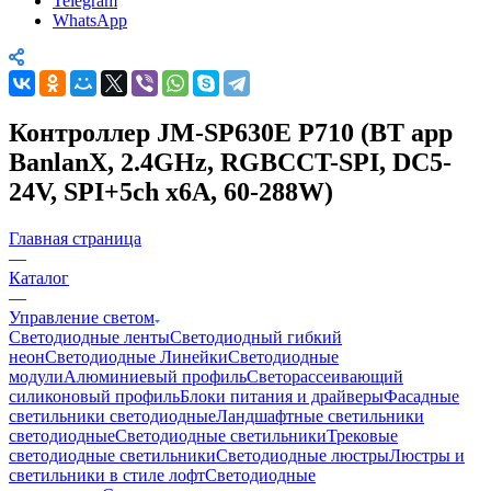
Telegram
WhatsApp
Контроллер JM-SP630E P710 (BT app
BanlanX, 2.4GHz, RGBCCT-SPI, DC5-
24V, SPI+5ch x6A, 60-288W)
Главная страница
—
Каталог
—
Управление светом
Светодиодные ленты
Светодиодный гибкий
неон
Светодиодные Линейки
Светодиодные
модули
Алюминиевый профиль
Светорассеивающий
силиконовый профиль
Блоки питания и драйверы
Фасадные
светильники светодиодные
Ландшафтные светильники
светодиодные
Светодиодные светильники
Трековые
светодиодные светильники
Светодиодные люстры
Люстры и
светильники в стиле лофт
Светодиодные