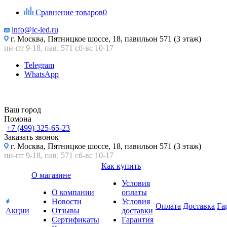
Сравнение товаров
0
info@ic-led.ru
г. Москва, Пятницкое шоссе, 18, павильон 571 (3 этаж)
пн-пт 9-18, пав. 571 сб-вс 10-17
Telegram
WhatsApp
Ваш город
Помона
+7 (499) 325-65-23
Заказать звонок
г. Москва, Пятницкое шоссе, 18, павильон 571 (3 этаж)
пн-пт 9-18, пав. 571 сб-вс 10-17
Как купить
О магазине
Условия
О компании
оплаты
Новости
Условия
Оплата
Доставка
Га
Акции
Отзывы
доставки
Сертификаты
Гарантия