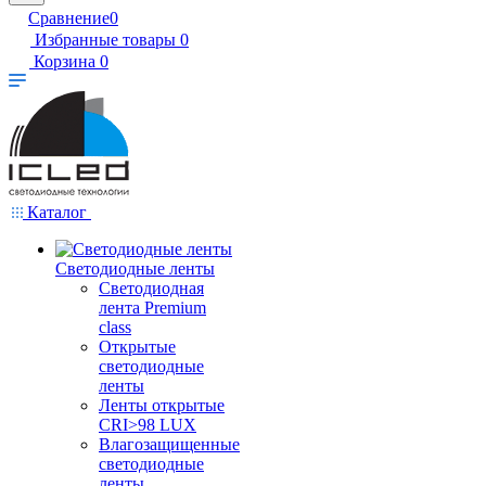
Сравнение
0
Избранные товары
0
Корзина
0
Каталог
Светодиодные ленты
Светодиодная
лента Premium
class
Открытые
светодиодные
ленты
Ленты открытые
CRI>98 LUX
Влагозащищенные
светодиодные
ленты