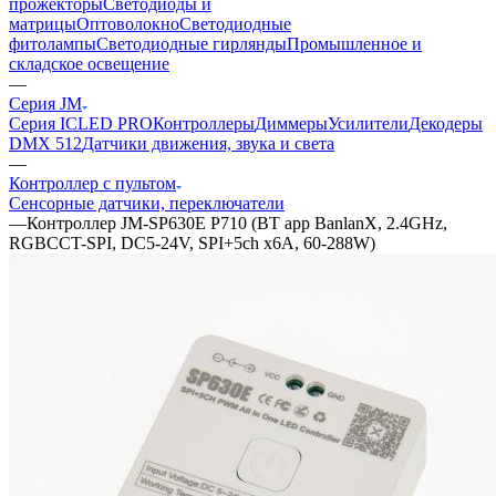
прожекторы
Светодиоды и
матрицы
Оптоволокно
Светодиодные
фитолампы
Светодиодные гирлянды
Промышленное и
складское освещение
—
Серия JM
Серия ICLED PRO
Контроллеры
Диммеры
Усилители
Декодеры
DMX 512
Датчики движения, звука и света
—
Контроллер с пультом
Сенсорные датчики, переключатели
—
Контроллер JM-SP630E P710 (BT app BanlanX, 2.4GHz,
RGBCCT-SPI, DC5-24V, SPI+5ch x6A, 60-288W)