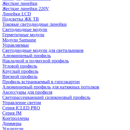
Жесткие линейки
Жесткие линейки 220V
Линейки LCD
Подсветка ЖК ТВ
Токовые светодиодные линейки
Светодиодные модули
Герметичные модули
Модули Samsung
Управляемые
Светодиодные модули для светильников
Алюминиевый профиль
Накладной и подвесной профиль
Угловой профиль
Круглый профиль
Врезной профиль
Профиль встраиваемый в гипсокартон
Алюминиевый профиль для натяжных потолков
Аксессуары для профиля
Светорассеивающий силиконовый профиль
Управление светом
Серия ICLED PRO
Серия JM
Контроллеры
Диммеры
Усилители