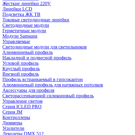
Жесткие линейки 220V
Линейки LCD
Подсветка ЖК ТВ
Токовые светодиодные линейки
Светодиодные модули
Герметичные модули
Модули Samsung
Управляемые
Светодиодные модули для светильников
Алюминиевый профиль
Накладной и подвесной профиль
Угловой профиль
Круглый профиль
Врезной профиль
Профиль встраиваемый в гипсокартон
Алюминиевый профиль для натяжных потолков
Аксессуары для профиля
Светорассеивающий силиконовый профиль
Управление светом
Серия ICLED PRO
Серия JM
Контроллеры
Диммеры
Усилители
Декодеры DMX 512