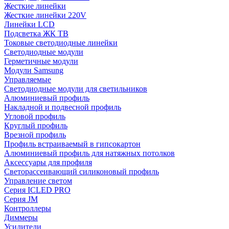
Жесткие линейки
Жесткие линейки 220V
Линейки LCD
Подсветка ЖК ТВ
Токовые светодиодные линейки
Светодиодные модули
Герметичные модули
Модули Samsung
Управляемые
Светодиодные модули для светильников
Алюминиевый профиль
Накладной и подвесной профиль
Угловой профиль
Круглый профиль
Врезной профиль
Профиль встраиваемый в гипсокартон
Алюминиевый профиль для натяжных потолков
Аксессуары для профиля
Светорассеивающий силиконовый профиль
Управление светом
Серия ICLED PRO
Серия JM
Контроллеры
Диммеры
Усилители