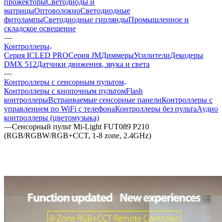
прожекторы
Светодиоды и
матрицы
Оптоволокно
Светодиодные
фитолампы
Светодиодные гирлянды
Промышленное и
складское освещение
—
Контроллеры
Серия ICLED PRO
Серия JM
Диммеры
Усилители
Декодеры
DMX 512
Датчики движения, звука и света
—
Контроллеры с сенсорным пультом
Контроллеры с кнопочным пультом
Flash
контроллеры
Встраиваемые сенсорные панели
Контроллеры с
управлением по WiFi с телефона
Контроллеры без пульта
Аудио
контроллеры (цветомузыка)
—
Сенсорный пульт Mi-Light FUT089 P210
(RGB/RGBW/RGB+CCT, 1-8 zone, 2.4GHz)