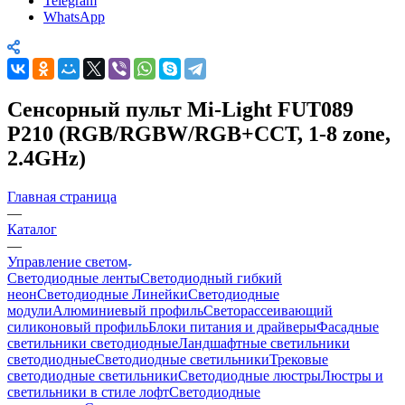
Telegram
WhatsApp
Сенсорный пульт Mi-Light FUT089
P210 (RGB/RGBW/RGB+CCT, 1-8 zone,
2.4GHz)
Главная страница
—
Каталог
—
Управление светом
Светодиодные ленты
Светодиодный гибкий
неон
Светодиодные Линейки
Светодиодные
модули
Алюминиевый профиль
Светорассеивающий
силиконовый профиль
Блоки питания и драйверы
Фасадные
светильники светодиодные
Ландшафтные светильники
светодиодные
Светодиодные светильники
Трековые
светодиодные светильники
Светодиодные люстры
Люстры и
светильники в стиле лофт
Светодиодные