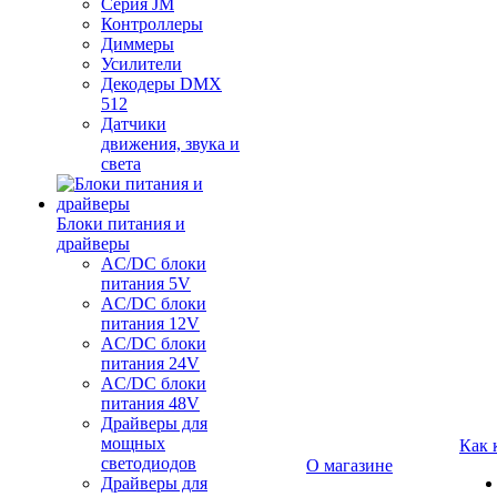
Серия JM
Контроллеры
Диммеры
Усилители
Декодеры DMX
512
Датчики
движения, звука и
света
Блоки питания и
драйверы
AC/DC блоки
питания 5V
AC/DC блоки
питания 12V
AC/DC блоки
питания 24V
AC/DC блоки
питания 48V
Драйверы для
мощных
Как 
светодиодов
О магазине
Драйверы для