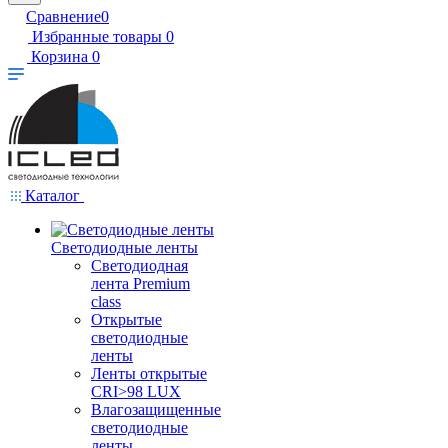
Сравнение
0
Избранные товары
0
Корзина
0
Каталог
Светодиодные ленты
Светодиодная
лента Premium
class
Открытые
светодиодные
ленты
Ленты открытые
CRI>98 LUX
Влагозащищенные
светодиодные
ленты