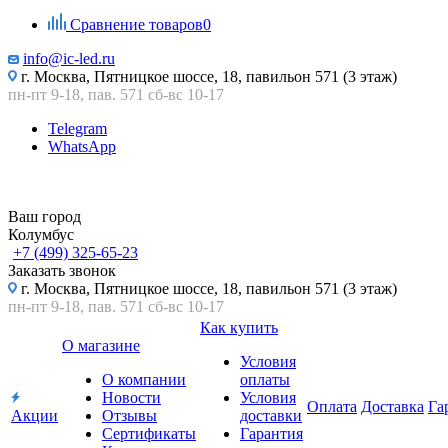
Сравнение товаров
0
info@ic-led.ru
г. Москва, Пятницкое шоссе, 18, павильон 571 (3 этаж)
пн-пт 9-18, пав. 571 сб-вс 10-17
Telegram
WhatsApp
Ваш город
Колумбус
+7 (499) 325-65-23
Заказать звонок
г. Москва, Пятницкое шоссе, 18, павильон 571 (3 этаж)
пн-пт 9-18, пав. 571 сб-вс 10-17
Как купить
О магазине
Условия
О компании
оплаты
Новости
Условия
Оплата
Доставка
Га
Акции
Отзывы
доставки
Сертификаты
Гарантия