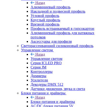
Назад
Алюминиевый профиль
Накладной и подвесной профиль
Угловой профиль
Круглый профиль
Врезной профиль
Профиль встраиваемый в гипсокартон
Алюминиевый профиль для натяжных
потолков
Аксессуары для профиля
Светорассеивающий силиконовый профиль
Управление светом
Назад
Управление светом
Серия ICLED PRO
Серия JM
Контроллеры
Диммеры
Усилители
Декодеры DMX 512
Датчики движения, звука и света
Блоки питания и драйверы
Назад
Блоки питания и драйверы
AC/DC блоки питания 5V