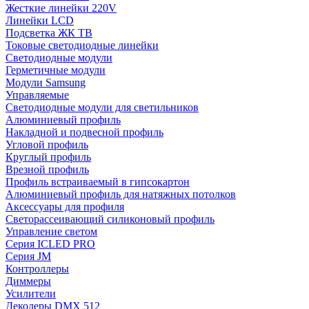
Жесткие линейки 220V
Линейки LCD
Подсветка ЖК ТВ
Токовые светодиодные линейки
Светодиодные модули
Герметичные модули
Модули Samsung
Управляемые
Светодиодные модули для светильников
Алюминиевый профиль
Накладной и подвесной профиль
Угловой профиль
Круглый профиль
Врезной профиль
Профиль встраиваемый в гипсокартон
Алюминиевый профиль для натяжных потолков
Аксессуары для профиля
Светорассеивающий силиконовый профиль
Управление светом
Серия ICLED PRO
Серия JM
Контроллеры
Диммеры
Усилители
Декодеры DMX 512