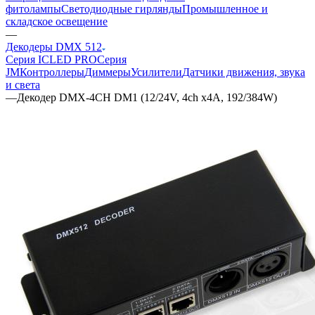
фитолампы
Светодиодные гирлянды
Промышленное и
складское освещение
—
Декодеры DMX 512
Серия ICLED PRO
Серия
JM
Контроллеры
Диммеры
Усилители
Датчики движения, звука
и света
—
Декодер DMX-4CH DM1 (12/24V, 4ch х4A, 192/384W)