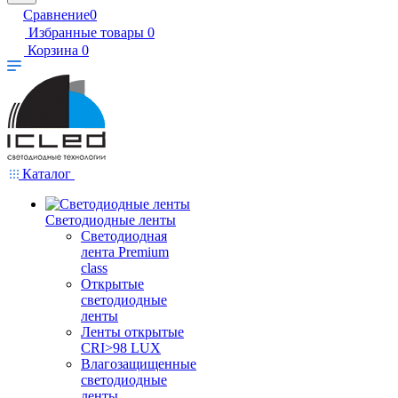
Сравнение
0
Избранные товары
0
Корзина
0
Каталог
Светодиодные ленты
Светодиодная
лента Premium
class
Открытые
светодиодные
ленты
Ленты открытые
CRI>98 LUX
Влагозащищенные
светодиодные
ленты