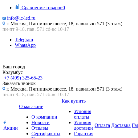
Сравнение товаров
0
info@ic-led.ru
г. Москва, Пятницкое шоссе, 18, павильон 571 (3 этаж)
пн-пт 9-18, пав. 571 сб-вс 10-17
Telegram
WhatsApp
Ваш город
Колумбус
+7 (499) 325-65-23
Заказать звонок
г. Москва, Пятницкое шоссе, 18, павильон 571 (3 этаж)
пн-пт 9-18, пав. 571 сб-вс 10-17
Как купить
О магазине
Условия
О компании
оплаты
Новости
Условия
Оплата
Доставка
Га
Акции
Отзывы
доставки
Сертификаты
Гарантия