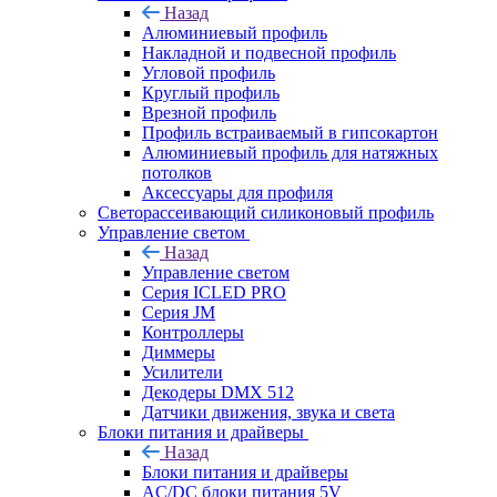
Назад
Алюминиевый профиль
Накладной и подвесной профиль
Угловой профиль
Круглый профиль
Врезной профиль
Профиль встраиваемый в гипсокартон
Алюминиевый профиль для натяжных
потолков
Аксессуары для профиля
Светорассеивающий силиконовый профиль
Управление светом
Назад
Управление светом
Серия ICLED PRO
Серия JM
Контроллеры
Диммеры
Усилители
Декодеры DMX 512
Датчики движения, звука и света
Блоки питания и драйверы
Назад
Блоки питания и драйверы
AC/DC блоки питания 5V