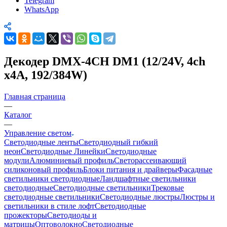
Telegram
WhatsApp
Декодер DMX-4CH DM1 (12/24V, 4ch
х4A, 192/384W)
Главная страница
—
Каталог
—
Управление светом
Светодиодные ленты
Светодиодный гибкий
неон
Светодиодные Линейки
Светодиодные
модули
Алюминиевый профиль
Светорассеивающий
силиконовый профиль
Блоки питания и драйверы
Фасадные
светильники светодиодные
Ландшафтные светильники
светодиодные
Светодиодные светильники
Трековые
светодиодные светильники
Светодиодные люстры
Люстры и
светильники в стиле лофт
Светодиодные
прожекторы
Светодиоды и
матрицы
Оптоволокно
Светодиодные