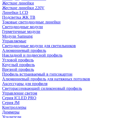
Жесткие линейки
Жесткие линейки 220V
Линейки LCD
Подсветка ЖК ТВ
Токовые светодиодные линейки
Светодиодные модули
Герметичные модули
Модули Samsung
Управляемые
Светодиодные модули для светильников
Алюминиевый профиль
Накладной и подвесной профиль
Угловой профиль
Круглый профиль
Врезной профиль
Профиль встраиваемый в гипсокартон
Алюминиевый профиль для натяжных потолков
Аксессуары для профиля
Светорассеивающий силиконовый профиль
Управление светом
Серия ICLED PRO
Серия JM
Контроллеры
Диммеры
Усилители