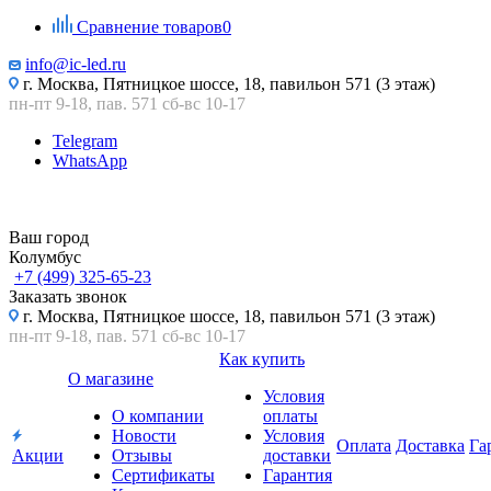
Сравнение товаров
0
info@ic-led.ru
г. Москва, Пятницкое шоссе, 18, павильон 571 (3 этаж)
пн-пт 9-18, пав. 571 сб-вс 10-17
Telegram
WhatsApp
Ваш город
Колумбус
+7 (499) 325-65-23
Заказать звонок
г. Москва, Пятницкое шоссе, 18, павильон 571 (3 этаж)
пн-пт 9-18, пав. 571 сб-вс 10-17
Как купить
О магазине
Условия
О компании
оплаты
Новости
Условия
Оплата
Доставка
Га
Акции
Отзывы
доставки
Сертификаты
Гарантия