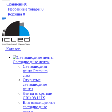
Сравнение
0
Избранные товары
0
Корзина
0
Каталог
Светодиодные ленты
Светодиодная
лента Premium
class
Открытые
светодиодные
ленты
Ленты открытые
CRI>98 LUX
Влагозащищенные
светодиодные
ленты