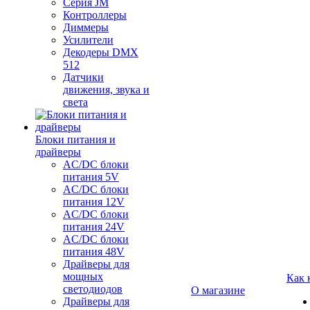
Серия JM
Контроллеры
Диммеры
Усилители
Декодеры DMX
512
Датчики
движения, звука и
света
Блоки питания и
драйверы
AC/DC блоки
питания 5V
AC/DC блоки
питания 12V
AC/DC блоки
питания 24V
AC/DC блоки
питания 48V
Драйверы для
мощных
Как 
светодиодов
О магазине
Драйверы для