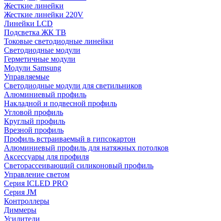
Жесткие линейки
Жесткие линейки 220V
Линейки LCD
Подсветка ЖК ТВ
Токовые светодиодные линейки
Светодиодные модули
Герметичные модули
Модули Samsung
Управляемые
Светодиодные модули для светильников
Алюминиевый профиль
Накладной и подвесной профиль
Угловой профиль
Круглый профиль
Врезной профиль
Профиль встраиваемый в гипсокартон
Алюминиевый профиль для натяжных потолков
Аксессуары для профиля
Светорассеивающий силиконовый профиль
Управление светом
Серия ICLED PRO
Серия JM
Контроллеры
Диммеры
Усилители