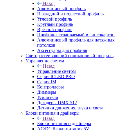
Назад
Алюминиевый профиль
Накладной и подвесной профиль
Угловой профиль
Круглый профиль
Врезной профиль
Профиль встраиваемый в гипсокартон
Алюминиевый профиль для натяжных
потолков
Аксессуары для профиля
Светорассеивающий силиконовый профиль
Управление светом
Назад
Управление светом
Серия ICLED PRO
Серия JM
Контроллеры
Диммеры
Усилители
Декодеры DMX 512
Датчики движения, звука и света
Блоки питания и драйверы
Назад
Блоки питания и драйверы
AC/DC блоки питания 5V