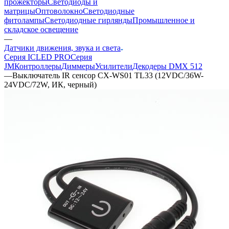
прожекторы
Светодиоды и
матрицы
Оптоволокно
Светодиодные
фитолампы
Светодиодные гирлянды
Промышленное и
складское освещение
—
Датчики движения, звука и света
Серия ICLED PRO
Серия
JM
Контроллеры
Диммеры
Усилители
Декодеры DMX 512
—
Выключатель IR сенсор CX-WS01 TL33 (12VDC/36W-
24VDC/72W, ИК, черный)