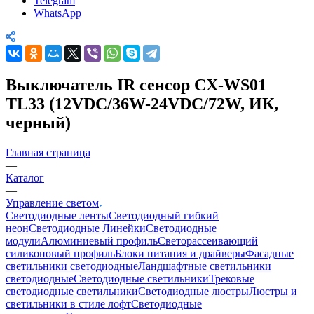
Telegram
WhatsApp
Выключатель IR сенсор CX-WS01
TL33 (12VDC/36W-24VDC/72W, ИК,
черный)
Главная страница
—
Каталог
—
Управление светом
Светодиодные ленты
Светодиодный гибкий
неон
Светодиодные Линейки
Светодиодные
модули
Алюминиевый профиль
Светорассеивающий
силиконовый профиль
Блоки питания и драйверы
Фасадные
светильники светодиодные
Ландшафтные светильники
светодиодные
Светодиодные светильники
Трековые
светодиодные светильники
Светодиодные люстры
Люстры и
светильники в стиле лофт
Светодиодные