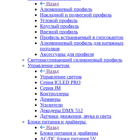
Назад
Алюминиевый профиль
Накладной и подвесной профиль
Угловой профиль
Круглый профиль
Врезной профиль
Профиль встраиваемый в гипсокартон
Алюминиевый профиль для натяжных
потолков
Аксессуары для профиля
Светорассеивающий силиконовый профиль
Управление светом
Назад
Управление светом
Серия ICLED PRO
Серия JM
Контроллеры
Диммеры
Усилители
Декодеры DMX 512
Датчики движения, звука и света
Блоки питания и драйверы
Назад
Блоки питания и драйверы
AC/DC блоки питания 5V