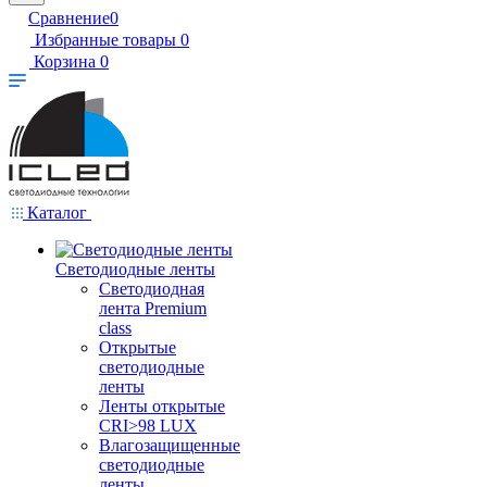
Сравнение
0
Избранные товары
0
Корзина
0
Каталог
Светодиодные ленты
Светодиодная
лента Premium
class
Открытые
светодиодные
ленты
Ленты открытые
CRI>98 LUX
Влагозащищенные
светодиодные
ленты