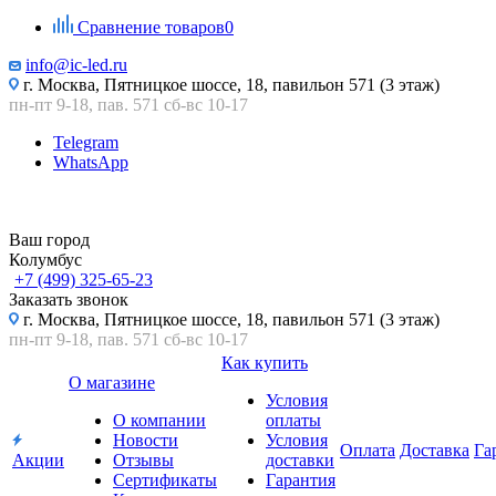
Сравнение товаров
0
info@ic-led.ru
г. Москва, Пятницкое шоссе, 18, павильон 571 (3 этаж)
пн-пт 9-18, пав. 571 сб-вс 10-17
Telegram
WhatsApp
Ваш город
Колумбус
+7 (499) 325-65-23
Заказать звонок
г. Москва, Пятницкое шоссе, 18, павильон 571 (3 этаж)
пн-пт 9-18, пав. 571 сб-вс 10-17
Как купить
О магазине
Условия
О компании
оплаты
Новости
Условия
Оплата
Доставка
Га
Акции
Отзывы
доставки
Сертификаты
Гарантия