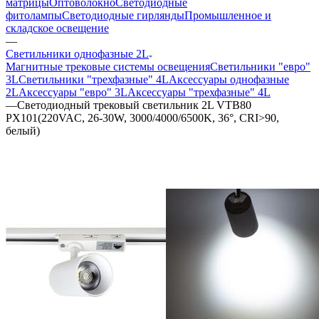
матрицы
Оптоволокно
Светодиодные
фитолампы
Светодиодные гирлянды
Промышленное и
складское освещение
—
Светильники однофазные 2L
Магнитные трековые системы освещения
Светильники "евро"
3L
Светильники "трехфазные" 4L
Аксессуары однофазные
2L
Аксессуары "евро" 3L
Аксессуары "трехфазные" 4L
—
Светодиодный трековый светильник 2L VTB80
PX101(220VAC, 26-30W, 3000/4000/6500K, 36°, CRI>90,
белый)