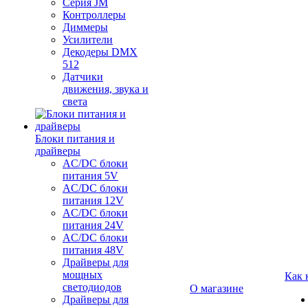
Серия JM
Контроллеры
Диммеры
Усилители
Декодеры DMX
512
Датчики
движения, звука и
света
Блоки питания и
драйверы
AC/DC блоки
питания 5V
AC/DC блоки
питания 12V
AC/DC блоки
питания 24V
AC/DC блоки
питания 48V
Драйверы для
мощных
Как 
светодиодов
О магазине
Драйверы для