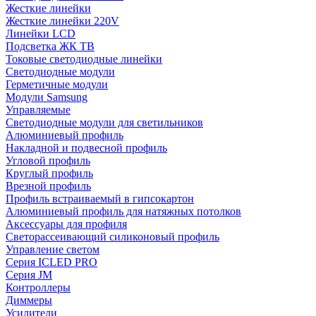
Жесткие линейки
Жесткие линейки 220V
Линейки LCD
Подсветка ЖК ТВ
Токовые светодиодные линейки
Светодиодные модули
Герметичные модули
Модули Samsung
Управляемые
Светодиодные модули для светильников
Алюминиевый профиль
Накладной и подвесной профиль
Угловой профиль
Круглый профиль
Врезной профиль
Профиль встраиваемый в гипсокартон
Алюминиевый профиль для натяжных потолков
Аксессуары для профиля
Светорассеивающий силиконовый профиль
Управление светом
Серия ICLED PRO
Серия JM
Контроллеры
Диммеры
Усилители