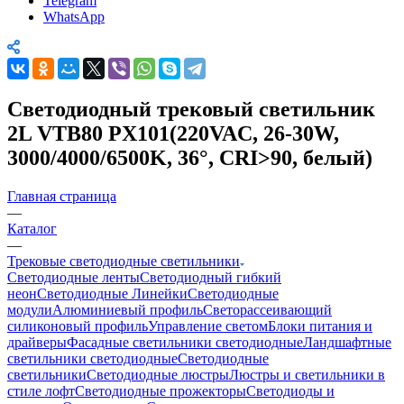
Telegram
WhatsApp
Светодиодный трековый светильник
2L VTB80 PX101(220VAC, 26-30W,
3000/4000/6500K, 36°, CRI>90, белый)
Главная страница
—
Каталог
—
Трековые светодиодные светильники
Светодиодные ленты
Светодиодный гибкий
неон
Светодиодные Линейки
Светодиодные
модули
Алюминиевый профиль
Светорассеивающий
силиконовый профиль
Управление светом
Блоки питания и
драйверы
Фасадные светильники светодиодные
Ландшафтные
светильники светодиодные
Светодиодные
светильники
Светодиодные люстры
Люстры и светильники в
стиле лофт
Светодиодные прожекторы
Светодиоды и