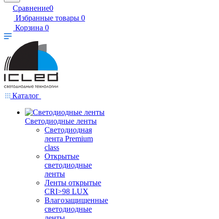
Сравнение
0
Избранные товары
0
Корзина
0
Каталог
Светодиодные ленты
Светодиодная
лента Premium
class
Открытые
светодиодные
ленты
Ленты открытые
CRI>98 LUX
Влагозащищенные
светодиодные
ленты