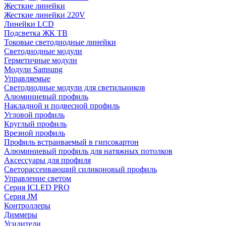
Жесткие линейки
Жесткие линейки 220V
Линейки LCD
Подсветка ЖК ТВ
Токовые светодиодные линейки
Светодиодные модули
Герметичные модули
Модули Samsung
Управляемые
Светодиодные модули для светильников
Алюминиевый профиль
Накладной и подвесной профиль
Угловой профиль
Круглый профиль
Врезной профиль
Профиль встраиваемый в гипсокартон
Алюминиевый профиль для натяжных потолков
Аксессуары для профиля
Светорассеивающий силиконовый профиль
Управление светом
Серия ICLED PRO
Серия JM
Контроллеры
Диммеры
Усилители