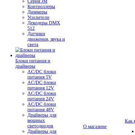
Серия JM
Контроллеры
Диммеры
Усилители
Декодеры DMX
512
Датчики
движения, звука и
света
Блоки питания и
драйверы
AC/DC блоки
питания 5V
AC/DC блоки
питания 12V
AC/DC блоки
питания 24V
AC/DC блоки
питания 48V
Драйверы для
мощных
Как 
светодиодов
О магазине
Драйверы для