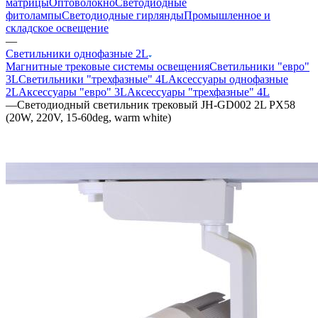
матрицы
Оптоволокно
Светодиодные
фитолампы
Светодиодные гирлянды
Промышленное и
складское освещение
—
Светильники однофазные 2L
Магнитные трековые системы освещения
Светильники "евро"
3L
Светильники "трехфазные" 4L
Аксессуары однофазные
2L
Аксессуары "евро" 3L
Аксессуары "трехфазные" 4L
—
Светодиодный светильник трековый JH-GD002 2L PX58
(20W, 220V, 15-60deg, warm white)