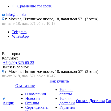
Сравнение товаров
0
info@ic-led.ru
г. Москва, Пятницкое шоссе, 18, павильон 571 (3 этаж)
пн-пт 9-18, пав. 571 сб-вс 10-17
Telegram
WhatsApp
Ваш город
Колумбус
+7 (499) 325-65-23
Заказать звонок
г. Москва, Пятницкое шоссе, 18, павильон 571 (3 этаж)
пн-пт 9-18, пав. 571 сб-вс 10-17
Как купить
О магазине
Условия
О компании
оплаты
Новости
Условия
Оплата
Доставка
Га
Акции
Отзывы
доставки
Сертификаты
Гарантия