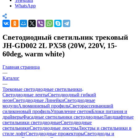
Telegram
WhatsApp
Светодиодный светильник трековый
JH-GD002 2L PX58 (20W, 220V, 15-
60deg, warm white)
Главная страница
—
Каталог
—
Трековые светодиодные светильники
Светодиодные ленты
Светодиодный гибкий
неон
Светодиодные Линейки
Светодиодные
модули
Алюминиевый профиль
Светорассеивающий
силиконовый профиль
Управление светом
Блоки питания и
драйверы
Фасадные светильники светодиодные
Ландшафтные
светильники светодиодные
Светодиодные
светильники
Светодиодные люстры
Люстры и светильники в
стиле лофт
Светодиодные прожекторы
Светодиоды и