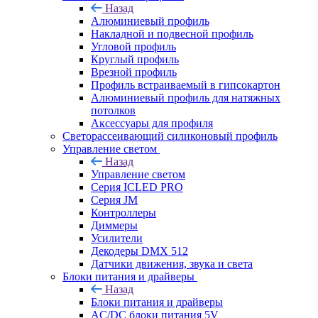
Назад
Алюминиевый профиль
Накладной и подвесной профиль
Угловой профиль
Круглый профиль
Врезной профиль
Профиль встраиваемый в гипсокартон
Алюминиевый профиль для натяжных
потолков
Аксессуары для профиля
Светорассеивающий силиконовый профиль
Управление светом
Назад
Управление светом
Серия ICLED PRO
Серия JM
Контроллеры
Диммеры
Усилители
Декодеры DMX 512
Датчики движения, звука и света
Блоки питания и драйверы
Назад
Блоки питания и драйверы
AC/DC блоки питания 5V