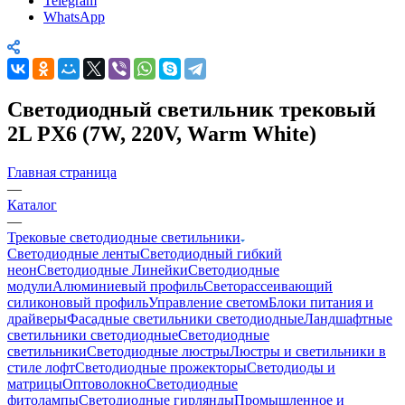
Telegram
WhatsApp
Светодиодный светильник трековый
2L PX6 (7W, 220V, Warm White)
Главная страница
—
Каталог
—
Трековые светодиодные светильники
Светодиодные ленты
Светодиодный гибкий
неон
Светодиодные Линейки
Светодиодные
модули
Алюминиевый профиль
Светорассеивающий
силиконовый профиль
Управление светом
Блоки питания и
драйверы
Фасадные светильники светодиодные
Ландшафтные
светильники светодиодные
Светодиодные
светильники
Светодиодные люстры
Люстры и светильники в
стиле лофт
Светодиодные прожекторы
Светодиоды и
матрицы
Оптоволокно
Светодиодные
фитолампы
Светодиодные гирлянды
Промышленное и