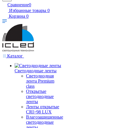
Сравнение
0
Избранные товары
0
Корзина
0
Каталог
Светодиодные ленты
Светодиодная
лента Premium
class
Открытые
светодиодные
ленты
Ленты открытые
CRI>98 LUX
Влагозащищенные
светодиодные
ленты