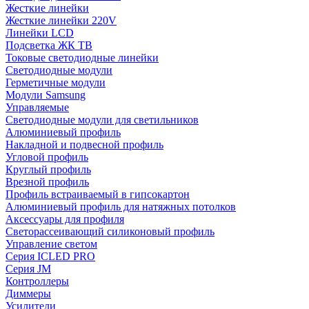
Жесткие линейки
Жесткие линейки 220V
Линейки LCD
Подсветка ЖК ТВ
Токовые светодиодные линейки
Светодиодные модули
Герметичные модули
Модули Samsung
Управляемые
Светодиодные модули для светильников
Алюминиевый профиль
Накладной и подвесной профиль
Угловой профиль
Круглый профиль
Врезной профиль
Профиль встраиваемый в гипсокартон
Алюминиевый профиль для натяжных потолков
Аксессуары для профиля
Светорассеивающий силиконовый профиль
Управление светом
Серия ICLED PRO
Серия JM
Контроллеры
Диммеры
Усилители