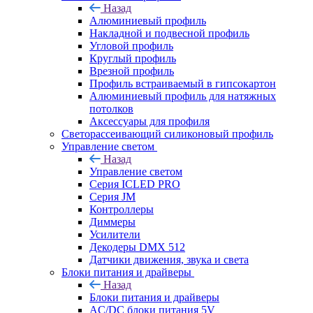
Назад
Алюминиевый профиль
Накладной и подвесной профиль
Угловой профиль
Круглый профиль
Врезной профиль
Профиль встраиваемый в гипсокартон
Алюминиевый профиль для натяжных
потолков
Аксессуары для профиля
Светорассеивающий силиконовый профиль
Управление светом
Назад
Управление светом
Серия ICLED PRO
Серия JM
Контроллеры
Диммеры
Усилители
Декодеры DMX 512
Датчики движения, звука и света
Блоки питания и драйверы
Назад
Блоки питания и драйверы
AC/DC блоки питания 5V