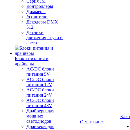
Серия JM
Контроллеры
Диммеры
Усилители
Декодеры DMX
512
Датчики
движения, звука и
света
Блоки питания и
драйверы
AC/DC блоки
питания 5V
AC/DC блоки
питания 12V
AC/DC блоки
питания 24V
AC/DC блоки
питания 48V
Драйверы для
мощных
Как 
светодиодов
О магазине
Драйверы для