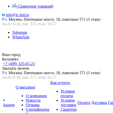
Сравнение товаров
0
info@ic-led.ru
г. Москва, Пятницкое шоссе, 18, павильон 571 (3 этаж)
пн-пт 9-18, пав. 571 сб-вс 10-17
Telegram
WhatsApp
Ваш город
Колумбус
+7 (499) 325-65-23
Заказать звонок
г. Москва, Пятницкое шоссе, 18, павильон 571 (3 этаж)
пн-пт 9-18, пав. 571 сб-вс 10-17
Как купить
О магазине
Условия
О компании
оплаты
Новости
Условия
Оплата
Доставка
Га
Акции
Отзывы
доставки
Сертификаты
Гарантия