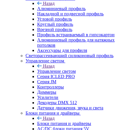
Назад
Алюминиевый профиль
Накладной и подвесной профиль
Угловой профиль
Круглый профиль
Врезной профиль
Профиль встраиваемый в гипсокартон
Алюминиевый профиль для натяжных
потолков
Аксессуары для профиля
Светорассеивающий силиконовый профиль
Управление светом
Назад
Управление светом
Серия ICLED PRO
Серия JM
Контроллеры
Диммеры
Усилители
Декодеры DMX 512
Датчики движения, звука и света
Блоки питания и драйверы
Назад
Блоки питания и драйверы
AC/DC блоки питания 5V