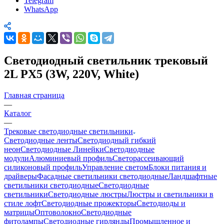
Telegram
WhatsApp
Светодиодный светильник трековый
2L PX5 (3W, 220V, White)
Главная страница
—
Каталог
—
Трековые светодиодные светильники
Светодиодные ленты
Светодиодный гибкий
неон
Светодиодные Линейки
Светодиодные
модули
Алюминиевый профиль
Светорассеивающий
силиконовый профиль
Управление светом
Блоки питания и
драйверы
Фасадные светильники светодиодные
Ландшафтные
светильники светодиодные
Светодиодные
светильники
Светодиодные люстры
Люстры и светильники в
стиле лофт
Светодиодные прожекторы
Светодиоды и
матрицы
Оптоволокно
Светодиодные
фитолампы
Светодиодные гирлянды
Промышленное и