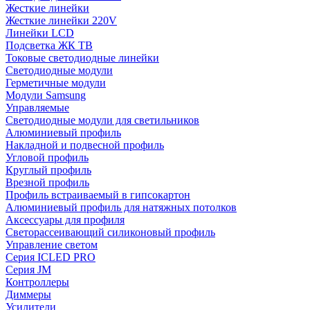
Жесткие линейки
Жесткие линейки 220V
Линейки LCD
Подсветка ЖК ТВ
Токовые светодиодные линейки
Светодиодные модули
Герметичные модули
Модули Samsung
Управляемые
Светодиодные модули для светильников
Алюминиевый профиль
Накладной и подвесной профиль
Угловой профиль
Круглый профиль
Врезной профиль
Профиль встраиваемый в гипсокартон
Алюминиевый профиль для натяжных потолков
Аксессуары для профиля
Светорассеивающий силиконовый профиль
Управление светом
Серия ICLED PRO
Серия JM
Контроллеры
Диммеры
Усилители