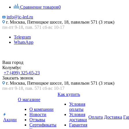
Сравнение товаров
0
info@ic-led.ru
г. Москва, Пятницкое шоссе, 18, павильон 571 (3 этаж)
пн-пт 9-18, пав. 571 сб-вс 10-17
Telegram
WhatsApp
Ваш город
Колумбус
+7 (499) 325-65-23
Заказать звонок
г. Москва, Пятницкое шоссе, 18, павильон 571 (3 этаж)
пн-пт 9-18, пав. 571 сб-вс 10-17
Как купить
О магазине
Условия
О компании
оплаты
Новости
Условия
Оплата
Доставка
Га
Акции
Отзывы
доставки
Сертификаты
Гарантия