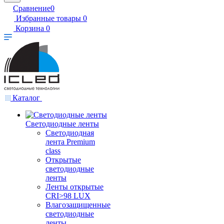
Сравнение
0
Избранные товары
0
Корзина
0
Каталог
Светодиодные ленты
Светодиодная
лента Premium
class
Открытые
светодиодные
ленты
Ленты открытые
CRI>98 LUX
Влагозащищенные
светодиодные
ленты