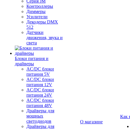
Серия JM
Контроллеры
Диммеры
Усилители
Декодеры DMX
512
Датчики
движения, звука и
света
Блоки питания и
драйверы
AC/DC блоки
питания 5V
AC/DC блоки
питания 12V
AC/DC блоки
питания 24V
AC/DC блоки
питания 48V
Драйверы для
мощных
Как 
светодиодов
О магазине
Драйверы для