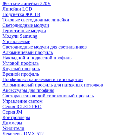
Жесткие линейки 220V
Линейки LCD
Подсветка ЖК ТВ
Токовые светодиодные линейки
Светодиодные модули
Герметичные модули
Модули Samsung
Управляемые
Светодиодные модули для светильников
Алюминиевый профиль
Накладной и подвесной профиль
Угловой профиль
Круглый профиль
Врезной профиль
Профиль встраиваемый в гипсокартон
Алюминиевый профиль для натяжных потолков
Аксессуары для профиля
Светорассеивающий силиконовый профиль
Управление светом
Серия ICLED PRO
Серия JM
Контроллеры
Диммеры
Усилители
Декодеры DMX 512