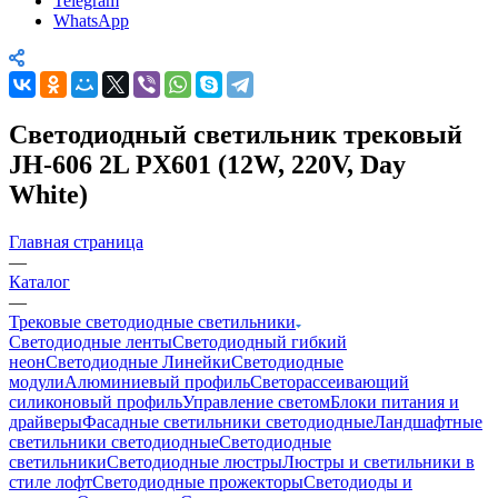
Telegram
WhatsApp
Светодиодный светильник трековый
JH-606 2L PX601 (12W, 220V, Day
White)
Главная страница
—
Каталог
—
Трековые светодиодные светильники
Светодиодные ленты
Светодиодный гибкий
неон
Светодиодные Линейки
Светодиодные
модули
Алюминиевый профиль
Светорассеивающий
силиконовый профиль
Управление светом
Блоки питания и
драйверы
Фасадные светильники светодиодные
Ландшафтные
светильники светодиодные
Светодиодные
светильники
Светодиодные люстры
Люстры и светильники в
стиле лофт
Светодиодные прожекторы
Светодиоды и