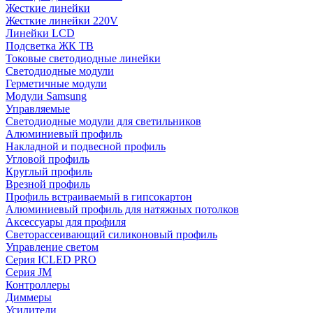
Жесткие линейки
Жесткие линейки 220V
Линейки LCD
Подсветка ЖК ТВ
Токовые светодиодные линейки
Светодиодные модули
Герметичные модули
Модули Samsung
Управляемые
Светодиодные модули для светильников
Алюминиевый профиль
Накладной и подвесной профиль
Угловой профиль
Круглый профиль
Врезной профиль
Профиль встраиваемый в гипсокартон
Алюминиевый профиль для натяжных потолков
Аксессуары для профиля
Светорассеивающий силиконовый профиль
Управление светом
Серия ICLED PRO
Серия JM
Контроллеры
Диммеры
Усилители