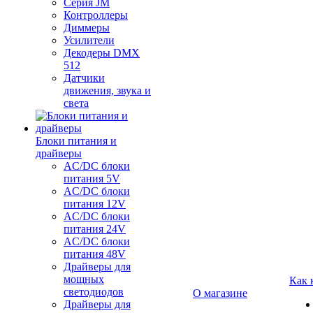
Серия JM
Контроллеры
Диммеры
Усилители
Декодеры DMX
512
Датчики
движения, звука и
света
Блоки питания и
драйверы
AC/DC блоки
питания 5V
AC/DC блоки
питания 12V
AC/DC блоки
питания 24V
AC/DC блоки
питания 48V
Драйверы для
мощных
Как 
светодиодов
О магазине
Драйверы для