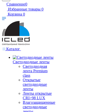
Сравнение
0
Избранные товары
0
Корзина
0
Каталог
Светодиодные ленты
Светодиодная
лента Premium
class
Открытые
светодиодные
ленты
Ленты открытые
CRI>98 LUX
Влагозащищенные
светодиодные
ленты