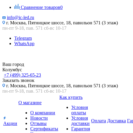
Сравнение товаров
0
info@ic-led.ru
г. Москва, Пятницкое шоссе, 18, павильон 571 (3 этаж)
пн-пт 9-18, пав. 571 сб-вс 10-17
Telegram
WhatsApp
Ваш город
Колумбус
+7 (499) 325-65-23
Заказать звонок
г. Москва, Пятницкое шоссе, 18, павильон 571 (3 этаж)
пн-пт 9-18, пав. 571 сб-вс 10-17
Как купить
О магазине
Условия
О компании
оплаты
Новости
Условия
Оплата
Доставка
Га
Акции
Отзывы
доставки
Сертификаты
Гарантия