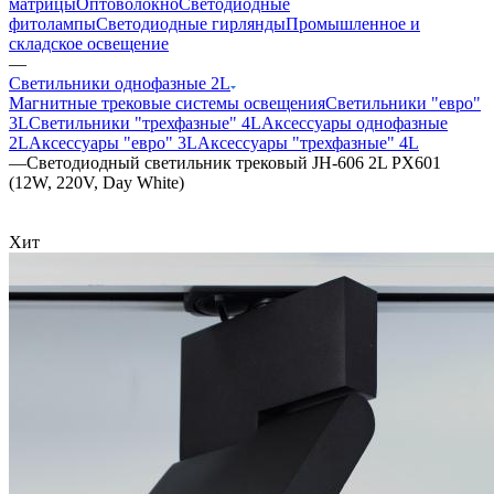
матрицы
Оптоволокно
Светодиодные
фитолампы
Светодиодные гирлянды
Промышленное и
складское освещение
—
Светильники однофазные 2L
Магнитные трековые системы освещения
Светильники "евро"
3L
Светильники "трехфазные" 4L
Аксессуары однофазные
2L
Аксессуары "евро" 3L
Аксессуары "трехфазные" 4L
—
Светодиодный светильник трековый JH-606 2L PX601
(12W, 220V, Day White)
Хит