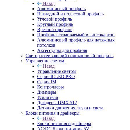
Назад
Алюминиевый профиль
Накладной и подвесной профиль
Угловой профиль
Круглый профиль
Врезной профиль
Профиль встраиваемый в гипсокартон
Алюминиевый профиль для натяжных
потолков
Аксессуары для профиля
Светорассеивающий силиконовый профиль
Управление светом
Назад
Управление светом
Серия ICLED PRO
Серия JM
Контроллеры
Диммеры
Усилители
Декодеры DMX 512
Датчики движения, звука и света
Блоки питания и драйверы
Назад
Блоки питания и драйверы
AC/DC блоки питания 5V