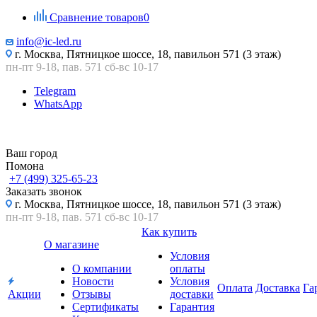
Сравнение товаров
0
info@ic-led.ru
г. Москва, Пятницкое шоссе, 18, павильон 571 (3 этаж)
пн-пт 9-18, пав. 571 сб-вс 10-17
Telegram
WhatsApp
Ваш город
Помона
+7 (499) 325-65-23
Заказать звонок
г. Москва, Пятницкое шоссе, 18, павильон 571 (3 этаж)
пн-пт 9-18, пав. 571 сб-вс 10-17
Как купить
О магазине
Условия
О компании
оплаты
Новости
Условия
Оплата
Доставка
Га
Акции
Отзывы
доставки
Сертификаты
Гарантия