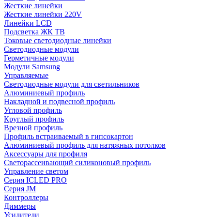
Жесткие линейки
Жесткие линейки 220V
Линейки LCD
Подсветка ЖК ТВ
Токовые светодиодные линейки
Светодиодные модули
Герметичные модули
Модули Samsung
Управляемые
Светодиодные модули для светильников
Алюминиевый профиль
Накладной и подвесной профиль
Угловой профиль
Круглый профиль
Врезной профиль
Профиль встраиваемый в гипсокартон
Алюминиевый профиль для натяжных потолков
Аксессуары для профиля
Светорассеивающий силиконовый профиль
Управление светом
Серия ICLED PRO
Серия JM
Контроллеры
Диммеры
Усилители