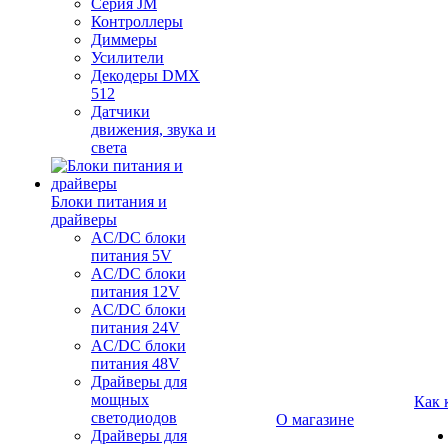
Серия JM
Контроллеры
Диммеры
Усилители
Декодеры DMX
512
Датчики
движения, звука и
света
Блоки питания и
драйверы
AC/DC блоки
питания 5V
AC/DC блоки
питания 12V
AC/DC блоки
питания 24V
AC/DC блоки
питания 48V
Драйверы для
мощных
Как 
светодиодов
О магазине
Драйверы для