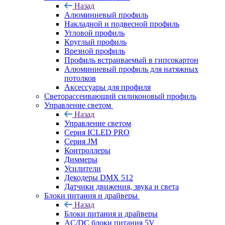
Назад
Алюминиевый профиль
Накладной и подвесной профиль
Угловой профиль
Круглый профиль
Врезной профиль
Профиль встраиваемый в гипсокартон
Алюминиевый профиль для натяжных
потолков
Аксессуары для профиля
Светорассеивающий силиконовый профиль
Управление светом
Назад
Управление светом
Серия ICLED PRO
Серия JM
Контроллеры
Диммеры
Усилители
Декодеры DMX 512
Датчики движения, звука и света
Блоки питания и драйверы
Назад
Блоки питания и драйверы
AC/DC блоки питания 5V