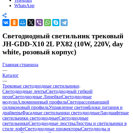
Telegram
WhatsApp
Светодиодный светильник трековый
JH-GDD-X10 2L PX82 (10W, 220V, day
white, розовый корпус)
Главная страница
—
Каталог
—
Трековые светодиодные светильники
Светодиодные ленты
Светодиодный гибкий
неон
Светодиодные Линейки
Светодиодные
модули
Алюминиевый профиль
Светорассеивающий
силиконовый профиль
Управление светом
Блоки питания и
драйверы
Фасадные светильники светодиодные
Ландшафтные
светильники светодиодные
Светодиодные
светильники
Светодиодные люстры
Люстры и светильники в
стиле лофт
Светодиодные прожекторы
Светодиоды и