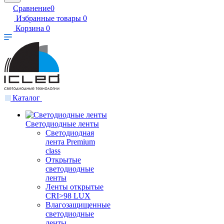
Сравнение
0
Избранные товары
0
Корзина
0
Каталог
Светодиодные ленты
Светодиодная
лента Premium
class
Открытые
светодиодные
ленты
Ленты открытые
CRI>98 LUX
Влагозащищенные
светодиодные
ленты