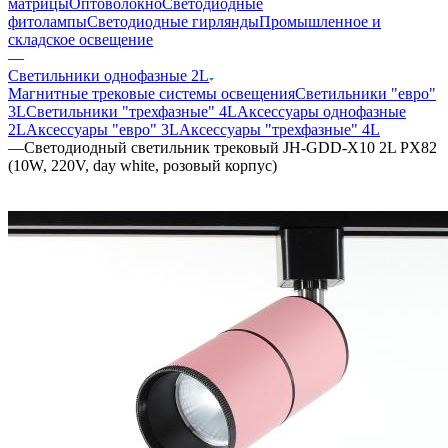
матрицы
Оптоволокно
Светодиодные
фитолампы
Светодиодные гирлянды
Промышленное и
складское освещение
—
Светильники однофазные 2L
Магнитные трековые системы освещения
Светильники "евро"
3L
Светильники "трехфазные" 4L
Аксессуары однофазные
2L
Аксессуары "евро" 3L
Аксессуары "трехфазные" 4L
—
Светодиодный светильник трековый JH-GDD-X10 2L PX82
(10W, 220V, day white, розовый корпус)