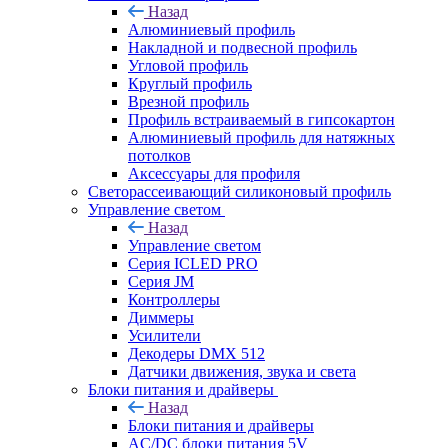
Назад
Алюминиевый профиль
Накладной и подвесной профиль
Угловой профиль
Круглый профиль
Врезной профиль
Профиль встраиваемый в гипсокартон
Алюминиевый профиль для натяжных
потолков
Аксессуары для профиля
Светорассеивающий силиконовый профиль
Управление светом
Назад
Управление светом
Серия ICLED PRO
Серия JM
Контроллеры
Диммеры
Усилители
Декодеры DMX 512
Датчики движения, звука и света
Блоки питания и драйверы
Назад
Блоки питания и драйверы
AC/DC блоки питания 5V