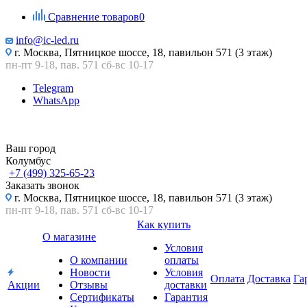
Сравнение товаров
0
info@ic-led.ru
г. Москва, Пятницкое шоссе, 18, павильон 571 (3 этаж)
пн-пт 9-18, пав. 571 сб-вс 10-17
Telegram
WhatsApp
Ваш город
Колумбус
+7 (499) 325-65-23
Заказать звонок
г. Москва, Пятницкое шоссе, 18, павильон 571 (3 этаж)
пн-пт 9-18, пав. 571 сб-вс 10-17
Как купить
О магазине
Условия
О компании
оплаты
Новости
Условия
Оплата
Доставка
Га
Акции
Отзывы
доставки
Сертификаты
Гарантия