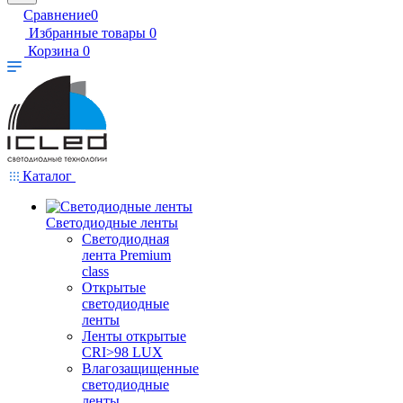
Сравнение
0
Избранные товары
0
Корзина
0
Каталог
Светодиодные ленты
Светодиодная
лента Premium
class
Открытые
светодиодные
ленты
Ленты открытые
CRI>98 LUX
Влагозащищенные
светодиодные
ленты