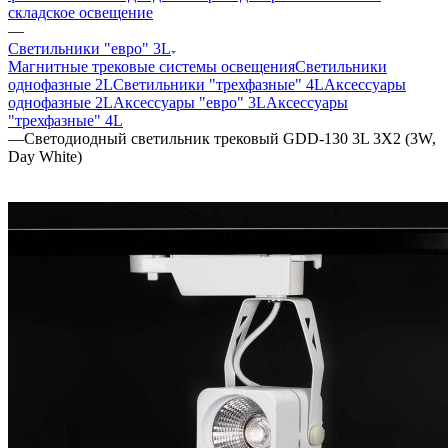
складское освещение
—
Светильники "евро" 3L
Магнитные трековые системы освещения
Светильники
однофазные 2L
Светильники "трехфазные" 4L
Аксессуары
однофазные 2L
Аксессуары "евро" 3L
Аксессуары
"трехфазные" 4L
—
Светодиодный светильник трековый GDD-130 3L 3X2 (3W,
Day White)