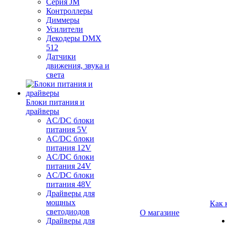
Серия JM
Контроллеры
Диммеры
Усилители
Декодеры DMX
512
Датчики
движения, звука и
света
Блоки питания и
драйверы
AC/DC блоки
питания 5V
AC/DC блоки
питания 12V
AC/DC блоки
питания 24V
AC/DC блоки
питания 48V
Драйверы для
мощных
Как 
светодиодов
О магазине
Драйверы для