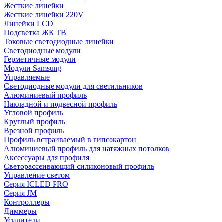
Жесткие линейки
Жесткие линейки 220V
Линейки LCD
Подсветка ЖК ТВ
Токовые светодиодные линейки
Светодиодные модули
Герметичные модули
Модули Samsung
Управляемые
Светодиодные модули для светильников
Алюминиевый профиль
Накладной и подвесной профиль
Угловой профиль
Круглый профиль
Врезной профиль
Профиль встраиваемый в гипсокартон
Алюминиевый профиль для натяжных потолков
Аксессуары для профиля
Светорассеивающий силиконовый профиль
Управление светом
Серия ICLED PRO
Серия JM
Контроллеры
Диммеры
Усилители