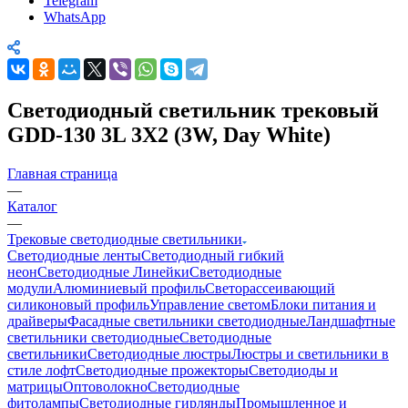
Telegram
WhatsApp
Светодиодный светильник трековый
GDD-130 3L 3X2 (3W, Day White)
Главная страница
—
Каталог
—
Трековые светодиодные светильники
Светодиодные ленты
Светодиодный гибкий
неон
Светодиодные Линейки
Светодиодные
модули
Алюминиевый профиль
Светорассеивающий
силиконовый профиль
Управление светом
Блоки питания и
драйверы
Фасадные светильники светодиодные
Ландшафтные
светильники светодиодные
Светодиодные
светильники
Светодиодные люстры
Люстры и светильники в
стиле лофт
Светодиодные прожекторы
Светодиоды и
матрицы
Оптоволокно
Светодиодные
фитолампы
Светодиодные гирлянды
Промышленное и