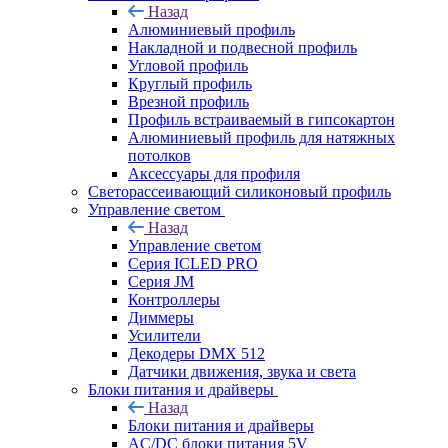
Назад
Алюминиевый профиль
Накладной и подвесной профиль
Угловой профиль
Круглый профиль
Врезной профиль
Профиль встраиваемый в гипсокартон
Алюминиевый профиль для натяжных
потолков
Аксессуары для профиля
Светорассеивающий силиконовый профиль
Управление светом
Назад
Управление светом
Серия ICLED PRO
Серия JM
Контроллеры
Диммеры
Усилители
Декодеры DMX 512
Датчики движения, звука и света
Блоки питания и драйверы
Назад
Блоки питания и драйверы
AC/DC блоки питания 5V