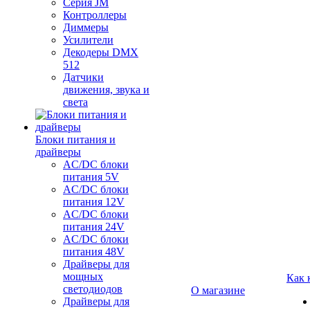
Серия JM
Контроллеры
Диммеры
Усилители
Декодеры DMX
512
Датчики
движения, звука и
света
Блоки питания и
драйверы
AC/DC блоки
питания 5V
AC/DC блоки
питания 12V
AC/DC блоки
питания 24V
AC/DC блоки
питания 48V
Драйверы для
мощных
Как 
светодиодов
О магазине
Драйверы для