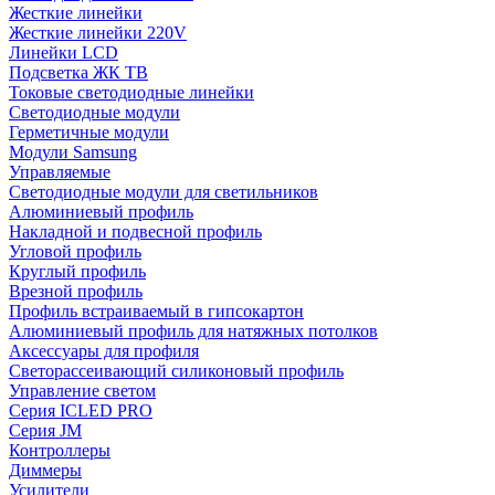
Жесткие линейки
Жесткие линейки 220V
Линейки LCD
Подсветка ЖК ТВ
Токовые светодиодные линейки
Светодиодные модули
Герметичные модули
Модули Samsung
Управляемые
Светодиодные модули для светильников
Алюминиевый профиль
Накладной и подвесной профиль
Угловой профиль
Круглый профиль
Врезной профиль
Профиль встраиваемый в гипсокартон
Алюминиевый профиль для натяжных потолков
Аксессуары для профиля
Светорассеивающий силиконовый профиль
Управление светом
Серия ICLED PRO
Серия JM
Контроллеры
Диммеры
Усилители