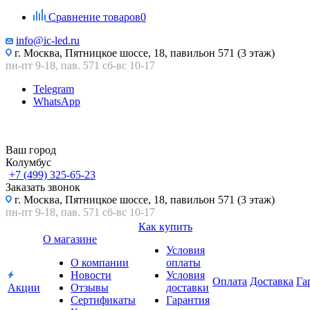
Сравнение товаров
0
info@ic-led.ru
г. Москва, Пятницкое шоссе, 18, павильон 571 (3 этаж)
пн-пт 9-18, пав. 571 сб-вс 10-17
Telegram
WhatsApp
Ваш город
Колумбус
+7 (499) 325-65-23
Заказать звонок
г. Москва, Пятницкое шоссе, 18, павильон 571 (3 этаж)
пн-пт 9-18, пав. 571 сб-вс 10-17
Как купить
О магазине
Условия
О компании
оплаты
Новости
Условия
Оплата
Доставка
Га
Акции
Отзывы
доставки
Сертификаты
Гарантия