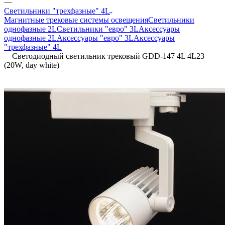
—
Светильники "трехфазные" 4L
Магнитные трековые системы освещения
Светильники
однофазные 2L
Светильники "евро" 3L
Аксессуары
однофазные 2L
Аксессуары "евро" 3L
Аксессуары
"трехфазные" 4L
—
Светодиодный светильник трековый GDD-147 4L 4L23
(20W, day white)