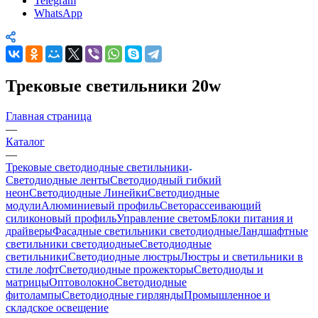
Telegram
WhatsApp
Трековые светильники 20w
Главная страница
—
Каталог
—
Трековые светодиодные светильники
Светодиодные ленты
Светодиодный гибкий
неон
Светодиодные Линейки
Светодиодные
модули
Алюминиевый профиль
Светорассеивающий
силиконовый профиль
Управление светом
Блоки питания и
драйверы
Фасадные светильники светодиодные
Ландшафтные
светильники светодиодные
Светодиодные
светильники
Светодиодные люстры
Люстры и светильники в
стиле лофт
Светодиодные прожекторы
Светодиоды и
матрицы
Оптоволокно
Светодиодные
фитолампы
Светодиодные гирлянды
Промышленное и
складское освещение