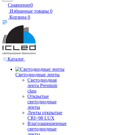
Сравнение
0
Избранные товары
0
Корзина
0
Каталог
Светодиодные ленты
Светодиодная
лента Premium
class
Открытые
светодиодные
ленты
Ленты открытые
CRI>98 LUX
Влагозащищенные
светодиодные
ленты