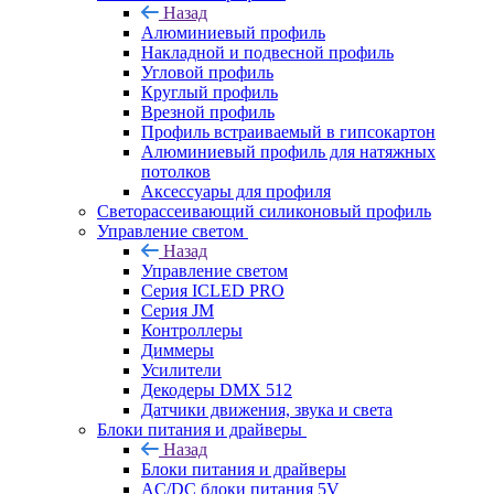
Назад
Алюминиевый профиль
Накладной и подвесной профиль
Угловой профиль
Круглый профиль
Врезной профиль
Профиль встраиваемый в гипсокартон
Алюминиевый профиль для натяжных
потолков
Аксессуары для профиля
Светорассеивающий силиконовый профиль
Управление светом
Назад
Управление светом
Серия ICLED PRO
Серия JM
Контроллеры
Диммеры
Усилители
Декодеры DMX 512
Датчики движения, звука и света
Блоки питания и драйверы
Назад
Блоки питания и драйверы
AC/DC блоки питания 5V