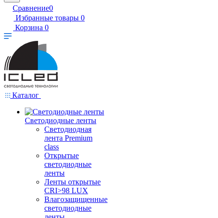
Сравнение
0
Избранные товары
0
Корзина
0
Каталог
Светодиодные ленты
Светодиодная
лента Premium
class
Открытые
светодиодные
ленты
Ленты открытые
CRI>98 LUX
Влагозащищенные
светодиодные
ленты