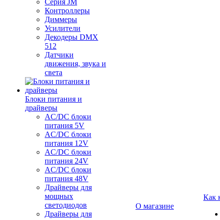
Серия JM
Контроллеры
Диммеры
Усилители
Декодеры DMX
512
Датчики
движения, звука и
света
Блоки питания и
драйверы
AC/DC блоки
питания 5V
AC/DC блоки
питания 12V
AC/DC блоки
питания 24V
AC/DC блоки
питания 48V
Драйверы для
мощных
Как 
светодиодов
О магазине
Драйверы для