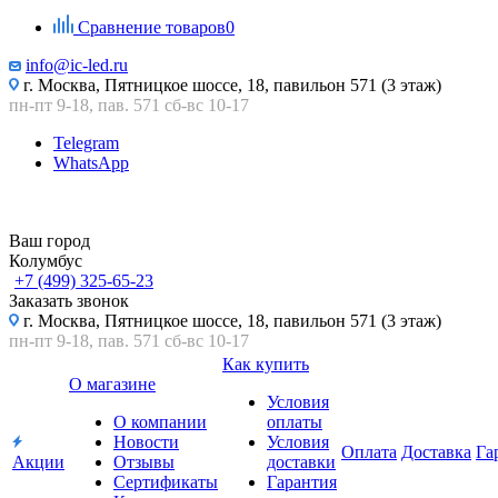
Сравнение товаров
0
info@ic-led.ru
г. Москва, Пятницкое шоссе, 18, павильон 571 (3 этаж)
пн-пт 9-18, пав. 571 сб-вс 10-17
Telegram
WhatsApp
Ваш город
Колумбус
+7 (499) 325-65-23
Заказать звонок
г. Москва, Пятницкое шоссе, 18, павильон 571 (3 этаж)
пн-пт 9-18, пав. 571 сб-вс 10-17
Как купить
О магазине
Условия
О компании
оплаты
Новости
Условия
Оплата
Доставка
Га
Акции
Отзывы
доставки
Сертификаты
Гарантия