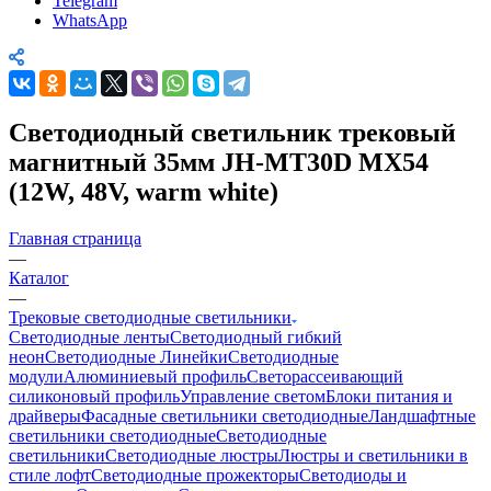
Telegram
WhatsApp
Светодиодный светильник трековый
магнитный 35мм JH-MT30D MX54
(12W, 48V, warm white)
Главная страница
—
Каталог
—
Трековые светодиодные светильники
Светодиодные ленты
Светодиодный гибкий
неон
Светодиодные Линейки
Светодиодные
модули
Алюминиевый профиль
Светорассеивающий
силиконовый профиль
Управление светом
Блоки питания и
драйверы
Фасадные светильники светодиодные
Ландшафтные
светильники светодиодные
Светодиодные
светильники
Светодиодные люстры
Люстры и светильники в
стиле лофт
Светодиодные прожекторы
Светодиоды и