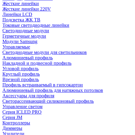
Жесткие линейки
Жесткие линейки 220V
Линейки LCD
Подсветка ЖК ТВ
Токовые светодиодные линейки
Светодиодные модули
Герметичные модули
Модули Samsung
Управляемые
Светодиодные модули для светильников
Алюминиевый профиль
Накладной и подвесной профиль
Угловой профиль
Круглый профиль
Врезной профиль
Профиль встраиваемый в гипсокартон
Алюминиевый профиль для натяжных потолков
Аксессуары для профиля
Светорассеивающий силиконовый профиль
Управление светом
Серия ICLED PRO
Серия JM
Контроллеры
Диммеры
Усилители