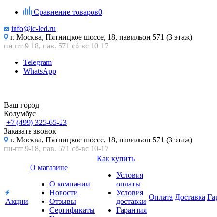
Сравнение товаров
0
info@ic-led.ru
г. Москва, Пятницкое шоссе, 18, павильон 571 (3 этаж)
пн-пт 9-18, пав. 571 сб-вс 10-17
Telegram
WhatsApp
Ваш город
Колумбус
+7 (499) 325-65-23
Заказать звонок
г. Москва, Пятницкое шоссе, 18, павильон 571 (3 этаж)
пн-пт 9-18, пав. 571 сб-вс 10-17
Как купить
О магазине
Условия
О компании
оплаты
Новости
Условия
Оплата
Доставка
Га
Акции
Отзывы
доставки
Сертификаты
Гарантия