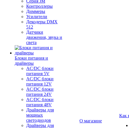
Серия JM
Контроллеры
Диммеры
Усилители
Декодеры DMX
512
Датчики
движения, звука и
света
Блоки питания и
драйверы
AC/DC блоки
питания 5V
AC/DC блоки
питания 12V
AC/DC блоки
питания 24V
AC/DC блоки
питания 48V
Драйверы для
мощных
Как 
светодиодов
О магазине
Драйверы для