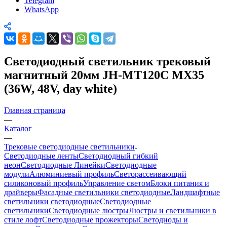
Telegram
WhatsApp
Светодиодный светильник трековый
магнитный 20мм JH-MT120C MX35
(36W, 48V, day white)
Главная страница
—
Каталог
—
Трековые светодиодные светильники
Светодиодные ленты
Светодиодный гибкий
неон
Светодиодные Линейки
Светодиодные
модули
Алюминиевый профиль
Светорассеивающий
силиконовый профиль
Управление светом
Блоки питания и
драйверы
Фасадные светильники светодиодные
Ландшафтные
светильники светодиодные
Светодиодные
светильники
Светодиодные люстры
Люстры и светильники в
стиле лофт
Светодиодные прожекторы
Светодиоды и