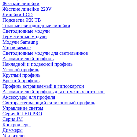
Жесткие линейки
Жесткие линейки 220V
Линейки LCD
Подсветка ЖК ТВ
Токовые светодиодные линейки
Светодиодные модули
Герметичные модули
Модули Samsung
Управляемые
Светодиодные модули для светильников
Алюминиевый профиль
Накладной и подвесной профиль
Угловой профиль
Круглый профиль
Врезной профиль
Профиль встраиваемый в гипсокартон
Алюминиевый профиль для натяжных потолков
Аксессуары для профиля
Светорассеивающий силиконовый профиль
Управление светом
Серия ICLED PRO
Серия JM
Контроллеры
Диммеры
Усилители