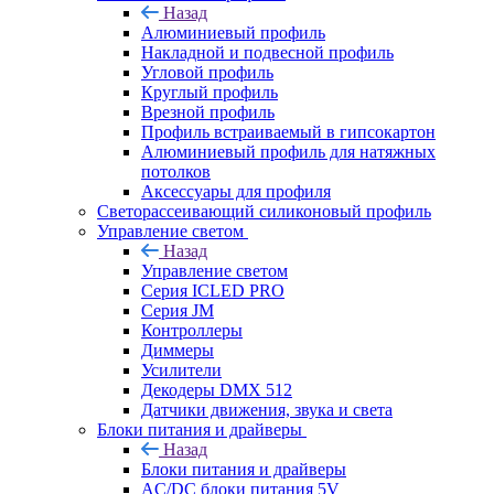
Назад
Алюминиевый профиль
Накладной и подвесной профиль
Угловой профиль
Круглый профиль
Врезной профиль
Профиль встраиваемый в гипсокартон
Алюминиевый профиль для натяжных
потолков
Аксессуары для профиля
Светорассеивающий силиконовый профиль
Управление светом
Назад
Управление светом
Серия ICLED PRO
Серия JM
Контроллеры
Диммеры
Усилители
Декодеры DMX 512
Датчики движения, звука и света
Блоки питания и драйверы
Назад
Блоки питания и драйверы
AC/DC блоки питания 5V