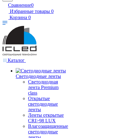
Сравнение
0
Избранные товары
0
Корзина
0
Каталог
Светодиодные ленты
Светодиодная
лента Premium
class
Открытые
светодиодные
ленты
Ленты открытые
CRI>98 LUX
Влагозащищенные
светодиодные
ленты