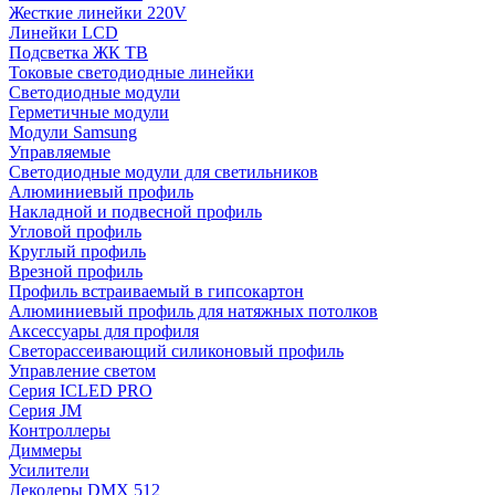
Жесткие линейки 220V
Линейки LCD
Подсветка ЖК ТВ
Токовые светодиодные линейки
Светодиодные модули
Герметичные модули
Модули Samsung
Управляемые
Светодиодные модули для светильников
Алюминиевый профиль
Накладной и подвесной профиль
Угловой профиль
Круглый профиль
Врезной профиль
Профиль встраиваемый в гипсокартон
Алюминиевый профиль для натяжных потолков
Аксессуары для профиля
Светорассеивающий силиконовый профиль
Управление светом
Серия ICLED PRO
Серия JM
Контроллеры
Диммеры
Усилители
Декодеры DMX 512