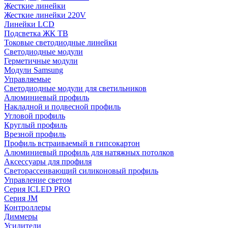
Жесткие линейки
Жесткие линейки 220V
Линейки LCD
Подсветка ЖК ТВ
Токовые светодиодные линейки
Светодиодные модули
Герметичные модули
Модули Samsung
Управляемые
Светодиодные модули для светильников
Алюминиевый профиль
Накладной и подвесной профиль
Угловой профиль
Круглый профиль
Врезной профиль
Профиль встраиваемый в гипсокартон
Алюминиевый профиль для натяжных потолков
Аксессуары для профиля
Светорассеивающий силиконовый профиль
Управление светом
Серия ICLED PRO
Серия JM
Контроллеры
Диммеры
Усилители