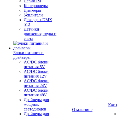
Серия JM
Контроллеры
Диммеры
Усилители
Декодеры DMX
512
Датчики
движения, звука и
света
Блоки питания и
драйверы
AC/DC блоки
питания 5V
AC/DC блоки
питания 12V
AC/DC блоки
питания 24V
AC/DC блоки
питания 48V
Драйверы для
мощных
Как 
светодиодов
О магазине
Драйверы для