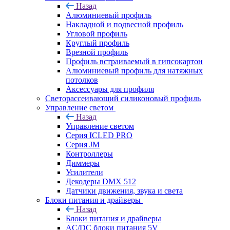
Назад
Алюминиевый профиль
Накладной и подвесной профиль
Угловой профиль
Круглый профиль
Врезной профиль
Профиль встраиваемый в гипсокартон
Алюминиевый профиль для натяжных
потолков
Аксессуары для профиля
Светорассеивающий силиконовый профиль
Управление светом
Назад
Управление светом
Серия ICLED PRO
Серия JM
Контроллеры
Диммеры
Усилители
Декодеры DMX 512
Датчики движения, звука и света
Блоки питания и драйверы
Назад
Блоки питания и драйверы
AC/DC блоки питания 5V