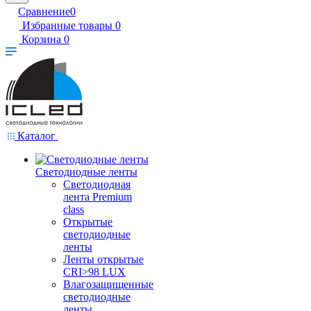
Сравнение
0
Избранные товары
0
Корзина
0
Каталог
Светодиодные ленты
Светодиодная
лента Premium
class
Открытые
светодиодные
ленты
Ленты открытые
CRI>98 LUX
Влагозащищенные
светодиодные
ленты