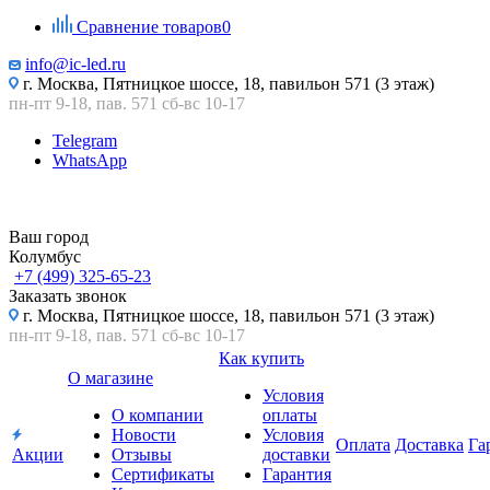
Сравнение товаров
0
info@ic-led.ru
г. Москва, Пятницкое шоссе, 18, павильон 571 (3 этаж)
пн-пт 9-18, пав. 571 сб-вс 10-17
Telegram
WhatsApp
Ваш город
Колумбус
+7 (499) 325-65-23
Заказать звонок
г. Москва, Пятницкое шоссе, 18, павильон 571 (3 этаж)
пн-пт 9-18, пав. 571 сб-вс 10-17
Как купить
О магазине
Условия
О компании
оплаты
Новости
Условия
Оплата
Доставка
Га
Акции
Отзывы
доставки
Сертификаты
Гарантия