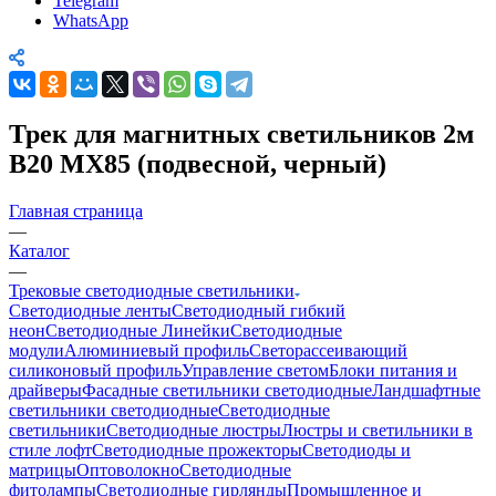
Telegram
WhatsApp
Трек для магнитных светильников 2м
B20 MX85 (подвесной, черный)
Главная страница
—
Каталог
—
Трековые светодиодные светильники
Светодиодные ленты
Светодиодный гибкий
неон
Светодиодные Линейки
Светодиодные
модули
Алюминиевый профиль
Светорассеивающий
силиконовый профиль
Управление светом
Блоки питания и
драйверы
Фасадные светильники светодиодные
Ландшафтные
светильники светодиодные
Светодиодные
светильники
Светодиодные люстры
Люстры и светильники в
стиле лофт
Светодиодные прожекторы
Светодиоды и
матрицы
Оптоволокно
Светодиодные
фитолампы
Светодиодные гирлянды
Промышленное и